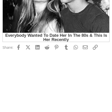
Facebook
X (Twitter)
LinkedIn
Reddit
Pinterest
Tumblr
WhatsApp
Email
Link
Share: