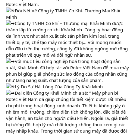
Rotec Việt Nam.
Đôi Nét Về Công ty TNHH Cơ Khí- Thương Mại Khải
Minh
Công ty TNHH Cơ khí – Thương mại Khải Minh được
thành lập từ xưởng cơ khí Khải Minh. Công ty hoạt động
đa lĩnh vực như: sản xuất các sản phẩm kim loại, trang
thiết bị y tế, chế tạo máy móc thiết bị… Với mong muốn
dẫn đầu trên thị trường, công ty đã không ngừng mở rộng
phát triển về quy mô và đội ngữ nhân sự.
Với mục tiêu công nghiệp hoá trong hoạt động sản
xuất, Khải Minh đã hợp tác với Rotec Việt Nam để mua máy
phun bi giúp giải phóng sức lao động của công nhân cũng
như tăng năng suất, chất lượng của sản phẩm.
Lý Do Sự Hài Lòng Của Công Ty Khải Minh
Đại diện Công ty Khải Minh chia sẻ: “ Máy phun bi
Rotec Việt Nam đã giúp chúng tôi tiết kiệm được rất nhiều
chi phí trong hoạt động kinh doanh. Thiết bị không gây ô
nhiễm môi trường, chiếm diện tích không lớn, đặc biệt dễ
vận hành, an toàn cho người điều khiển. Ngoài ra, giá thiết
bị tương đối hợp lý mà chất lượng không thua kém gì các
máy nhập khẩu. Trong thời gian sử dụng máy đã được đội