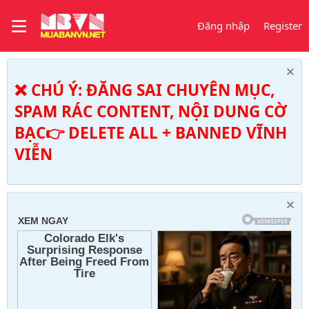
Đăng nhập
Register
❌ CHÚ Ý: ĐĂNG SAI CHUYÊN MỤC,
SPAM RÁC CONTENT, NỘI DUNG CỜ
BẠC👉 DELETE ALL + BANNED VĨNH
VIỄN