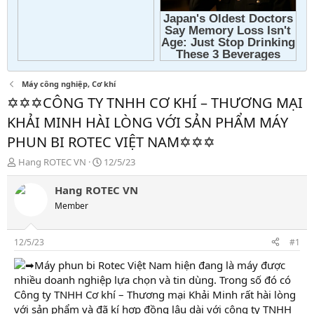
Máy công nghiệp, Cơ khí
✡✡✡CÔNG TY TNHH CƠ KHÍ – THƯƠNG MẠI
KHẢI MINH HÀI LÒNG VỚI SẢN PHẨM MÁY
PHUN BI ROTEC VIỆT NAM✡️✡️✡️
T
N
Hang ROTEC VN
12/5/23
h
g
r
à
Hang ROTEC VN
e
y
Member
a
g
d
ử
s
i
12/5/23
#1
t
a
Máy phun bi Rotec Việt Nam hiện đang là máy được
r
nhiều doanh nghiệp lựa chọn và tin dùng. Trong số đó có
t
Công ty TNHH Cơ khí – Thương mại Khải Minh rất hài lòng
e
với sản phẩm và đã kí hợp đồng lâu dài với công ty TNHH
r