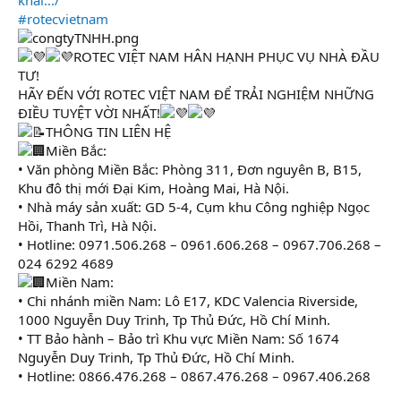
#rotecvietnam
ROTEC VIỆT NAM HÂN HẠNH PHỤC VỤ NHÀ ĐẦU
TƯ!
HÃY ĐẾN VỚI ROTEC VIỆT NAM ĐỂ TRẢI NGHIỆM NHỮNG
ĐIỀU TUYỆT VỜI NHẤT!
THÔNG TIN LIÊN HỆ
Miền Bắc:
• Văn phòng Miền Bắc: Phòng 311, Đơn nguyên B, B15,
Khu đô thị mới Đại Kim, Hoàng Mai, Hà Nội.
• Nhà máy sản xuất: GD 5-4, Cụm khu Công nghiệp Ngọc
Hồi, Thanh Trì, Hà Nội.
• Hotline: 0971.506.268 – 0961.606.268 – 0967.706.268 –
024 6292 4689
Miền Nam:
• Chi nhánh miền Nam: Lô E17, KDC Valencia Riverside,
1000 Nguyễn Duy Trinh, Tp Thủ Đức, Hồ Chí Minh.
• TT Bảo hành – Bảo trì Khu vực Miền Nam: Số 1674
Nguyễn Duy Trinh, Tp Thủ Đức, Hồ Chí Minh.
• Hotline: 0866.476.268 – 0867.476.268 – 0967.406.268