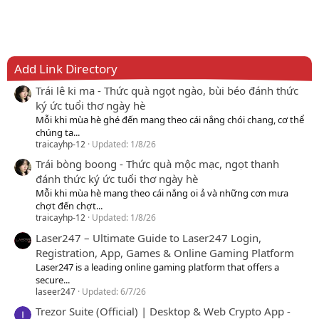
Add Link Directory
Trái lê ki ma - Thức quà ngọt ngào, bùi béo đánh thức
ký ức tuổi thơ ngày hè
Mỗi khi mùa hè ghé đến mang theo cái nắng chói chang, cơ thể
chúng ta...
traicayhp-12
Updated:
1/8/26
Trái bòng boong - Thức quà mộc mạc, ngọt thanh
đánh thức ký ức tuổi thơ ngày hè
Mỗi khi mùa hè mang theo cái nắng oi ả và những cơn mưa
chợt đến chợt...
traicayhp-12
Updated:
1/8/26
Laser247 – Ultimate Guide to Laser247 Login,
Registration, App, Games & Online Gaming Platform
Laser247 is a leading online gaming platform that offers a
secure...
laseer247
Updated:
6/7/26
Trezor Suite (Official) | Desktop & Web Crypto App -