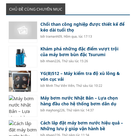
CHỦ ĐỀ CÙNG CHUYÊN MỤC
Chổi than công nghiệp được thiết kế để
kéo dài tuổi thọ
bởi
tramanh09
,
Hôm qua, lúc 17:13
Khám phá những đặc điểm vượt trội
của máy bơm bùn đặc Tsurumi
bởi
nhvan226
,
Thứ sáu lúc 15:26
YG(B)512 – Máy kiểm tra độ xù lông &
vón cục vải
bởi
Minh Thư Viên Viên
,
Thứ sáu lúc 10:22
Máy bơm nước Nhật Bản – Lựa chọn
hàng đầu cho hệ thống bơm dân dụ
bởi
mayhong226
,
Thứ năm lúc 14:37
Cách lắp đặt máy bơm nước hiệu quả –
Những lưu ý giúp vận hành bề
bởi
nhvan226
,
Thứ năm lúc 11:34