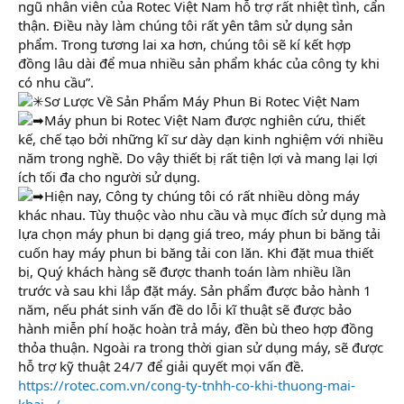
ngũ nhân viên của Rotec Việt Nam hỗ trợ rất nhiệt tình, cẩn
thận. Điều này làm chúng tôi rất yên tâm sử dụng sản
phẩm. Trong tương lai xa hơn, chúng tôi sẽ kí kết hợp
đồng lâu dài để mua nhiều sản phẩm khác của công ty khi
có nhu cầu”.
Sơ Lược Về Sản Phẩm Máy Phun Bi Rotec Việt Nam
Máy phun bi Rotec Việt Nam được nghiên cứu, thiết
kế, chế tạo bởi những kĩ sư dày dạn kinh nghiệm với nhiều
năm trong nghề. Do vậy thiết bị rất tiện lợi và mang lại lợi
ích tối đa cho người sử dụng.
Hiện nay, Công ty chúng tôi có rất nhiều dòng máy
khác nhau. Tùy thuộc vào nhu cầu và mục đích sử dụng mà
lựa chọn máy phun bi dạng giá treo, máy phun bi băng tải
cuốn hay máy phun bi băng tải con lăn. Khi đặt mua thiết
bị, Quý khách hàng sẽ được thanh toán làm nhiều lần
trước và sau khi lắp đặt máy. Sản phẩm được bảo hành 1
năm, nếu phát sinh vấn đề do lỗi kĩ thuật sẽ được bảo
hành miễn phí hoặc hoàn trả máy, đền bù theo hợp đồng
thỏa thuận. Ngoài ra trong thời gian sử dụng máy, sẽ được
hỗ trợ kỹ thuật 24/7 để giải quyết mọi vấn đề.
https://rotec.com.vn/cong-ty-tnhh-co-khi-thuong-mai-
khai.../