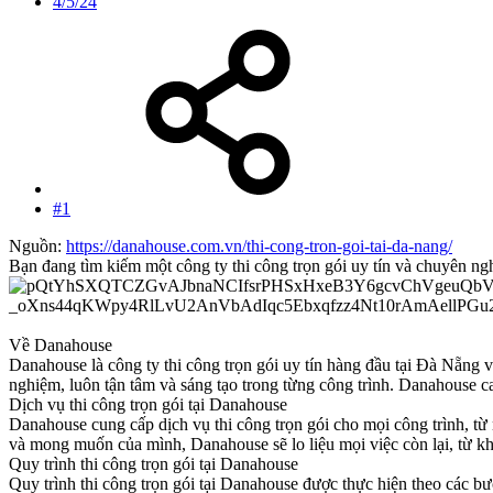
4/5/24
#1
Nguồn:
https://danahouse.com.vn/thi-cong-tron-goi-tai-da-nang/
Bạn đang tìm kiếm một công ty thi công trọn gói uy tín và chuyên n
Về Danahouse
Danahouse là công ty thi công trọn gói uy tín hàng đầu tại Đà Nẵng v
nghiệm, luôn tận tâm và sáng tạo trong từng công trình. Danahouse 
Dịch vụ thi công trọn gói tại Danahouse
Danahouse cung cấp dịch vụ thi công trọn gói cho mọi công trình, từ 
và mong muốn của mình, Danahouse sẽ lo liệu mọi việc còn lại, từ khâ
Quy trình thi công trọn gói tại Danahouse
Quy trình thi công trọn gói tại Danahouse được thực hiện theo các bư