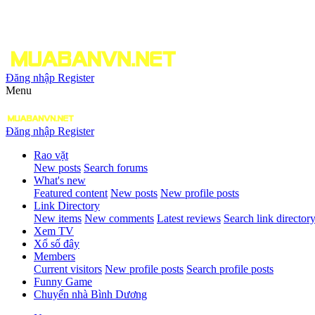
Đăng nhập
Register
Menu
Đăng nhập
Register
Rao vặt
New posts
Search forums
What's new
Featured content
New posts
New profile posts
Link Directory
New items
New comments
Latest reviews
Search link director
Xem TV
Xổ số đây
Members
Current visitors
New profile posts
Search profile posts
Funny Game
Chuyển nhà Bình Dương