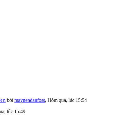
t n
bởi
maynendanfoss
,
Hôm qua, lúc 15:54
a, lúc 15:49