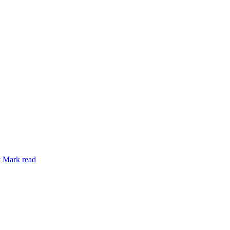
y
Mark read