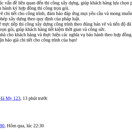
c vấn đề liên quan đến thi công xây dựng, giúp khách hàng lựa chọn 
n hành ký hợp đồng thi công trọn gói.
 vẽ chi tiết cho công trình, đảm bảo đáp ứng mọi yêu cầu và mong muố
hép xây dựng theo quy định của pháp luật.
trực tiếp thi công xây dựng công trình theo đúng bản vẽ và tiến độ đã
rọn gói, giúp khách hàng tiết kiệm thời gian và công sức.
 nhà cho khách hàng và thực hiện các nghĩa vụ bảo hành theo hợp đồng
báo giá chi tiết cho công trình của bạn!
Hà My 123
,
13 phút trước
190
,
Hôm qua, lúc 22:30