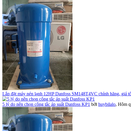
Lắp đặt máy nén lạnh 12HP Danfoss SM148T4VC chính hãng, giá tố
5 lý do nên chọn công tắc áp suất Danfoss KP1
bởi
huybilalo
,
Hôm qu