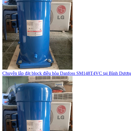
Chuyên lắp đặt block điều hòa Danfoss SM148T4VC tại Bình Dươn