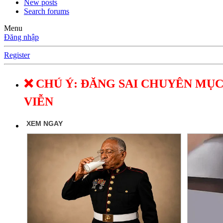
New posts
Search forums
Menu
Đăng nhập
Register
❌ CHÚ Ý: ĐĂNG SAI CHUYÊN MỤC
VIỄN