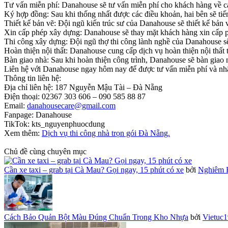
Tư vấn miễn phí: Danahouse sẽ tư vấn miễn phí cho khách hàng về cá
Ký hợp đồng: Sau khi thống nhất được các điều khoản, hai bên sẽ tiế
Thiết kế bản vẽ: Đội ngũ kiến trúc sư của Danahouse sẽ thiết kế bản
Xin cấp phép xây dựng: Danahouse sẽ thay mặt khách hàng xin cấp p
Thi công xây dựng: Đội ngũ thợ thi công lành nghề của Danahouse sẽ 
Hoàn thiện nội thất: Danahouse cung cấp dịch vụ hoàn thiện nội thất t
Bàn giao nhà: Sau khi hoàn thiện công trình, Danahouse sẽ bàn giao
Liên hệ với Danahouse ngay hôm nay để được tư vấn miễn phí và nhận 
Thông tin liên hệ:
Địa chỉ liên hệ: 187 Nguyễn Mậu Tài – Đà Nẵng
Điện thoại: 02367 303 606 – 090 585 88 87
Email:
danahousecare@gmail.com
Fanpage: Danahouse
TikTok: kts_nguyenphuocdung
Xem thêm:
Dịch vụ thi công nhà trọn gói Đà Nẵng.
Chủ đề cùng chuyên mục
Cần xe taxi – grab tại Cà Mau? Gọi ngay, 15 phút có xe
bởi
Nghiêm 
Cách Bảo Quản Bột Màu Đúng Chuẩn Trong Kho Nhựa
bởi
Vietuc