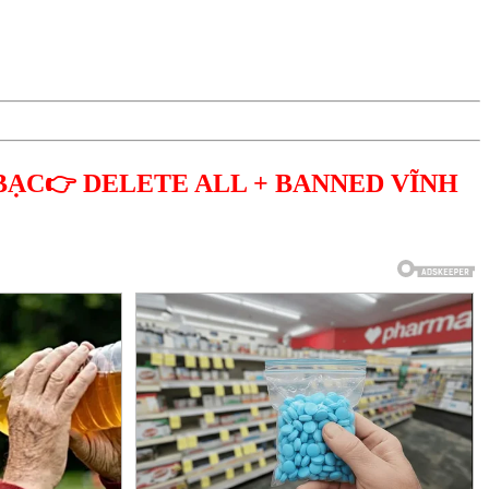
BẠC👉 DELETE ALL + BANNED VĨNH