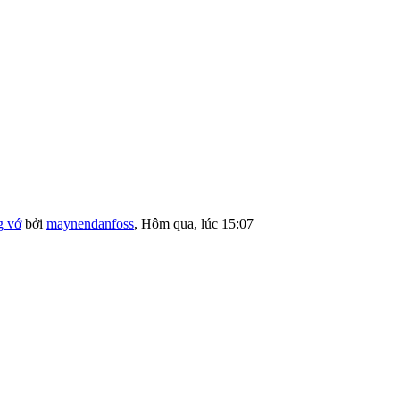
g vớ
bởi
maynendanfoss
,
Hôm qua, lúc 15:07