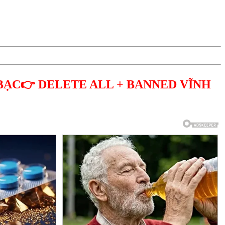
BẠC👉 DELETE ALL + BANNED VĨNH