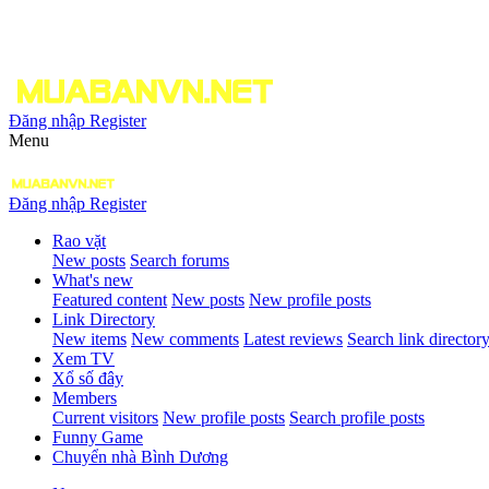
Đăng nhập
Register
Menu
Đăng nhập
Register
Rao vặt
New posts
Search forums
What's new
Featured content
New posts
New profile posts
Link Directory
New items
New comments
Latest reviews
Search link director
Xem TV
Xổ số đây
Members
Current visitors
New profile posts
Search profile posts
Funny Game
Chuyển nhà Bình Dương