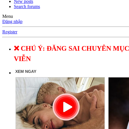
New posts
Search forums
Menu
Đăng nhập
Register
❌ CHÚ Ý: ĐĂNG SAI CHUYÊN MỤC
VIỄN