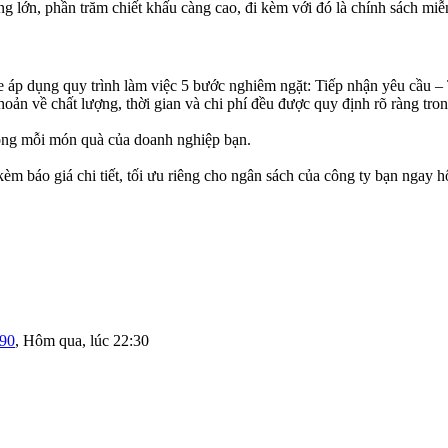
g lớn, phần trăm chiết khấu càng cao, đi kèm với đó là chính sách miễ
ne áp dụng quy trình làm việc 5 bước nghiêm ngặt: Tiếp nhận yêu cầu 
oản về chất lượng, thời gian và chi phí đều được quy định rõ ràng tro
rong mỗi món quà của doanh nghiệp bạn.
èm báo giá chi tiết, tối ưu riêng cho ngân sách của công ty bạn ngay 
190
,
Hôm qua, lúc 22:30