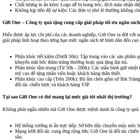
Chất lượng in ấn kém: Logo dễ bị bong tróc, lệch màu nhận diệ
Không kịp tiến độ sự kiện: Các đơn vị nhỏ lẻ thường không ch
Gift One – Công ty quà tặng cung cấp giải pháp tối ưu ngân sách​
Hiểu được áp lực chi phí của các doanh nghiệp, Gift One ra đời với 
giải pháp linh hoạt theo từng hạn mức ngân sách từ bình dân đến cao
Phân khúc tiết kiệm (Dưới 50k): Tập trung vào các sản phẩm q
khuyến mãi bốc thăm trúng thưởng hoặc quà tặng đại trà.
Phân khúc tầm trung (Từ 50k - 200k): Các mẫu bình giữ nhiệt t
mỹ cao để tặng nhân viên hoặc khách hàng thân thiết.
Phân khúc cao cấp (Trên 200k): Bộ ấm chén gốm sứ Bát Tràng
đối tác chiến lược và khách hàng VIP.
Tại sao Gift One có thể mang lại mức giá tốt nhất thị trường?​
Không phải ngẫu nhiên mà Gift One được mệnh danh là công ty quà tặ
Hệ thống xưởng in ấn trực tiếp: Sở hữu dây chuyền máy móc h
Mạng lưới đối tác cung ứng rộng lớn: Gift One là đối tác ch
sâu.