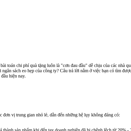
, bài toán chi phí quà tặng luôn là "cơn đau đầu" dễ chịu của các nhà
ới ngân sách eo hẹp của công ty? Câu trả lời nằm ở việc bạn có tìm đượ
 đầu hiện nay.
c đơn vị trung gian nhỏ lẻ, dẫn đến những hệ lụy không đáng có:
giá thành sản phẩm khi đến tay doanh nghiệp đã bị chênh lệch từ 20% -