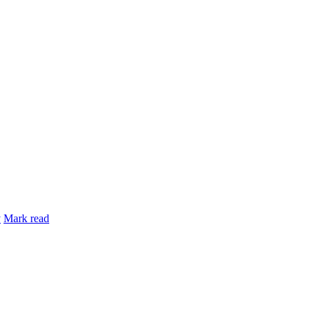
y
Mark read