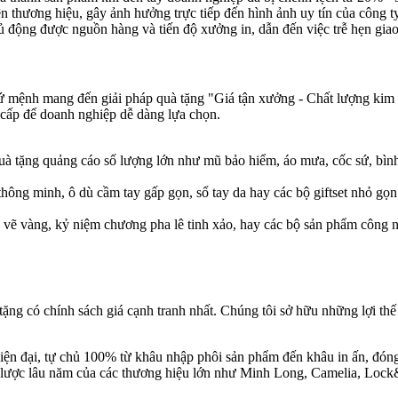
n thương hiệu, gây ảnh hưởng trực tiếp đến hình ảnh uy tín của công ty
ủ động được nguồn hàng và tiến độ xưởng in, dẫn đến việc trễ hẹn gia
sứ mệnh mang đến giải pháp quà tặng "Giá tận xưởng - Chất lượng kim c
 cấp để doanh nghiệp dễ dàng lựa chọn.
uà tặng quảng cáo số lượng lớn như mũ bảo hiểm, áo mưa, cốc sứ, bìn
hông minh, ô dù cầm tay gấp gọn, sổ tay da hay các bộ giftset nhỏ gọ
 vẽ vàng, kỷ niệm chương pha lê tinh xảo, hay các bộ sản phẩm công
ng có chính sách giá cạnh tranh nhất. Chúng tôi sở hữu những lợi thế
iện đại, tự chủ 100% từ khâu nhập phôi sản phẩm đến khâu in ấn, đóng
iến lược lâu năm của các thương hiệu lớn như Minh Long, Camelia, Lo