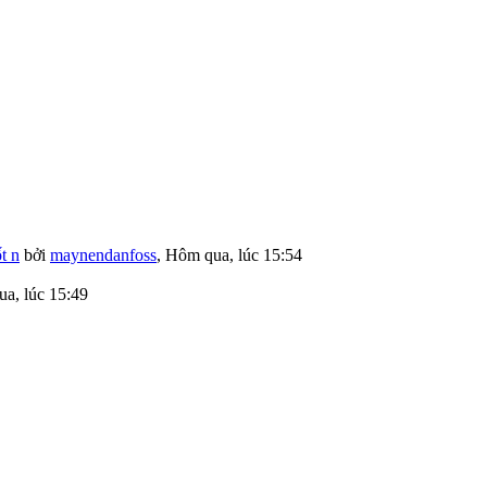
t n
bởi
maynendanfoss
,
Hôm qua, lúc 15:54
a, lúc 15:49