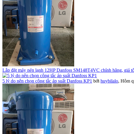
Lắp đặt máy nén lạnh 12HP Danfoss SM148T4VC chính hãng, giá tố
5 lý do nên chọn công tắc áp suất Danfoss KP1
bởi
huybilalo
,
Hôm qu