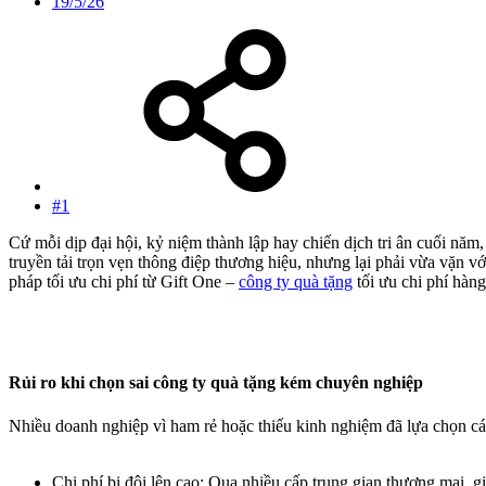
19/5/26
#1
Cứ mỗi dịp đại hội, kỷ niệm thành lập hay chiến dịch tri ân cuối năm
truyền tải trọn vẹn thông điệp thương hiệu, nhưng lại phải vừa vặn v
pháp tối ưu chi phí từ Gift One –
công ty quà tặng
tối ưu chi phí hàng
Rủi ro khi chọn sai công ty quà tặng kém chuyên nghiệp​
Nhiều doanh nghiệp vì ham rẻ hoặc thiếu kinh nghiệm đã lựa chọn cá
Chi phí bị đội lên cao: Qua nhiều cấp trung gian thương mại, 