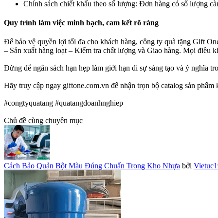
Chính sách chiết khấu theo số lượng: Đơn hàng có số lượng càn
Quy trình làm việc minh bạch, cam kết rõ ràng​
Để bảo vệ quyền lợi tối đa cho khách hàng, công ty quà tặng Gift O
– Sản xuất hàng loạt – Kiểm tra chất lượng và Giao hàng. Mọi điều kh
Đừng để ngân sách hạn hẹp làm giới hạn đi sự sáng tạo và ý nghĩa t
Hãy truy cập ngay giftone.com.vn để nhận trọn bộ catalog sản phẩm k
#congtyquatang #quatangdoanhnghiep
Chủ đề cùng chuyên mục
Cách Bảo Quản Bột Màu Đúng Chuẩn Trong Kho Nhựa
bởi
Vietuc