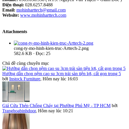
Điện thoại:
028.6257.8488
Email:
mohinharttech@gmail.com
Website:
www.mohinharttech.com
Attachments
cong-ty-mo-hinh-kien-truc-Arttech-2.png
582.6 KB · Đọc: 25
Chủ đề cùng chuyên mục
Hướng dẫn chọn nệm cao su 3cm trải sàn tiện lợi, cất gọn trong 5
bởi
Instock Furniture
,
Hôm nay lúc 16:03
Giá Cửa Thép Chống Cháy tại Phường Phú Mỹ - TP HCM
bởi
Tranghoabinhdoor
,
Hôm nay lúc 10:21