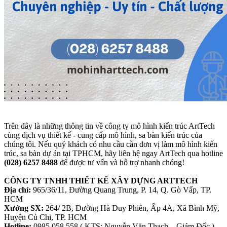
Trên đây là những thông tin về công ty mô hình kiến trúc ArtTech
cùng dịch vụ thiết kế - cung cấp mô hình, sa bàn kiến trúc của
chúng tôi. Nếu quý khách có nhu cầu cần đơn vị làm mô hình kiến
trúc, sa bàn dự án tại TPHCM, hãy liên hệ ngay ArtTech qua hotline
(028) 6257 8488
để được tư vấn và hỗ trợ nhanh chóng!
CÔNG TY TNHH THIẾT KẾ XÂY DỰNG ARTTECH
Địa chỉ:
965/36/11, Đường Quang Trung, P. 14, Q. Gò Vấp, TP.
HCM
Xưởng SX:
264/ 2B, Đường Hà Duy Phiên, Ấp 4A, Xã Bình Mỹ,
Huyện Củ Chi, TP. HCM
Hotline:
0985.058.558 ( KTS: Nguyễn Văn Thạch – Giám Đốc )