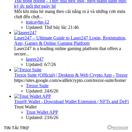
Trái bòng boong - Thức quà mộc mạc, ngọt thanh đánh thức
ký ức tuổi thơ ngày hè
Mỗi khi mùa hè mang theo cái nắng oi ả và những cơn mưa
chợt đến chợt...
traicayhp-12
Updated:
Thứ bảy lúc 21:46
Laser247 – Ultimate Guide to Laser247 Login, Registration,
App, Games & Online Gaming Platform
Laser247 is a leading online gaming platform that offers a
secure...
laseer247
Updated:
6/7/26
Trezor Suite (Official) | Desktop & Web Crypto App - Trezor
https://sites.google.com/wallletcrypto.com/trezor-suite/home/
Trezor Suite
Updated:
24/6/26
Trust® Wallet - Download Wallet Extension | NFTs and DeFi
Trust Wallet
Trust Wallet APP
Updated:
23/6/26