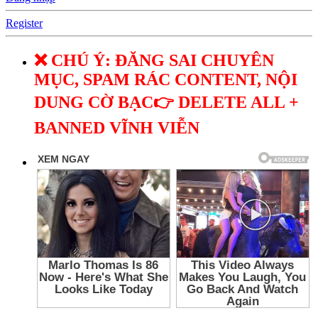
Register
❌ CHÚ Ý: ĐĂNG SAI CHUYÊN
MỤC, SPAM RÁC CONTENT, NỘI
DUNG CỜ BẠC👉 DELETE ALL +
BANNED VĨNH VIỄN