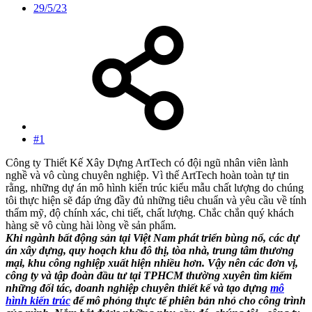
29/5/23
#1
Công ty Thiết Kế Xây Dựng ArtTech có đội ngũ nhân viên lành
nghề và vô cùng chuyên nghiệp. Vì thế ArtTech hoàn toàn tự tin
rằng, những dự án mô hình kiến trúc kiểu mẫu chất lượng do chúng
tôi thực hiện sẽ đáp ứng đầy đủ những tiêu chuẩn và yêu cầu về tính
thẩm mỹ, độ chính xác, chi tiết, chất lượng. Chắc chắn quý khách
hàng sẽ vô cùng hài lòng về sản phẩm.
Khi ngành bất động sản tại Việt Nam phát triển bùng nổ, các dự
án xây dựng, quy hoạch khu đô thị, tòa nhà, trung tâm thương
mại, khu công nghiệp xuất hiện nhiều hơn. Vậy nên các đơn vị,
công ty và tập đoàn đầu tư tại TPHCM thường xuyên tìm kiếm
những đối tác, doanh nghiệp chuyên thiết kế và tạo dựng
mô
hình kiến trúc
để mô phỏng thực tế phiên bản nhỏ cho công trình