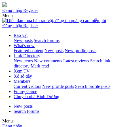
Đăng nhập
Register
Menu
Đăng nhập
Register
Rao vặt
New posts
Search forums
What's new
Featured content
New posts
New profile posts
Link Directory
New items
New comments
Latest reviews
Search link
directory
Mark read
Xem TV
Xổ số đây
Members
Current visitors
New profile posts
Search profile posts
Funny Game
Chuyển nhà Bình Dương
New posts
Search forums
Menu
Đăng nhập