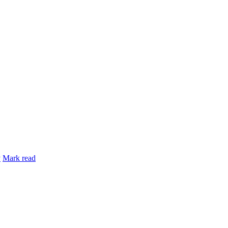
y
Mark read