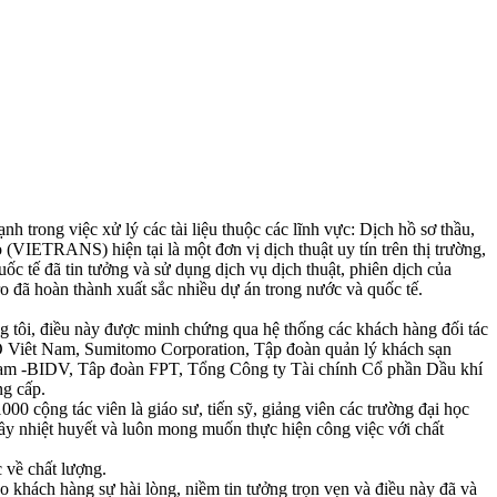
trong việc xử lý các tài liệu thuộc các lĩnh vực: Dịch hồ sơ thầu,
 (VIETRANS) hiện tại là một đơn vị dịch thuật uy tín trên thị trường,
c tế đã tin tưởng và sử dụng dịch vụ dịch thuật, phiên dịch của
o đã hoàn thành xuất sắc nhiều dự án trong nước và quốc tế.
ng tôi, điều này được minh chứng qua hệ thống các khách hàng đối tác
 Viêt Nam, Sumitomo Corporation, Tập đoàn quản lý khách sạn
am -BIDV, Tâp đoàn FPT, Tổng Công ty Tài chính Cổ phần Dầu khí
ng cấp.
00 cộng tác viên là giáo sư, tiến sỹ, giảng viên các trường đại học
đầy nhiệt huyết và luôn mong muốn thực hiện công việc với chất
 về chất lượng.
o khách hàng sự hài lòng, niềm tin tưởng trọn vẹn và điều này đã và