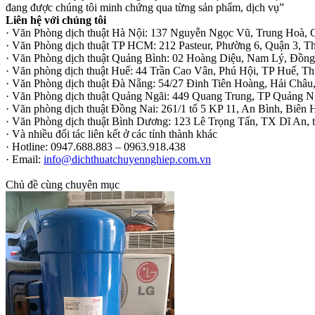
đang được chúng tôi minh chứng qua từng sản phẩm, dịch vụ”
Liên hệ với chúng tôi
· Văn Phòng dịch thuật Hà Nội: 137 Nguyễn Ngọc Vũ, Trung Hoà, 
· Văn Phòng dịch thuật TP HCM: 212 Pasteur, Phường 6, Quận 3, 
· Văn Phòng dịch thuật Quảng Bình: 02 Hoàng Diệu, Nam Lý, Đồn
· Văn phòng dịch thuật Huế: 44 Trần Cao Vân, Phú Hội, TP Huế, T
· Văn Phòng dịch thuật Đà Nẵng: 54/27 Đinh Tiên Hoàng, Hải Châ
· Văn Phòng dịch thuật Quảng Ngãi: 449 Quang Trung, TP Quảng N
· Văn phòng dịch thuật Đồng Nai: 261/1 tổ 5 KP 11, An Bình, Biên
· Văn Phòng dịch thuật Bình Dương: 123 Lê Trọng Tấn, TX Dĩ An, 
· Và nhiều đối tác liên kết ở các tỉnh thành khác
· Hotline: 0947.688.883 – 0963.918.438
· Email:
info@dichthuatchuyennghiep.com.vn
Chủ đề cùng chuyên mục