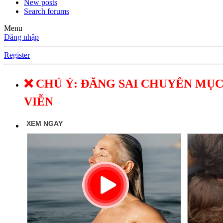
New posts
Search forums
Menu
Đăng nhập
Register
❌ CHÚ Ý: ĐĂNG SAI CHUYÊN MỤC
VIỄN