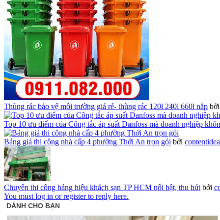
Thùng rác bảo vệ môi trường giá rẻ- thùng rác 120l 240l 660l nắp
bở
Top 10 ưu điểm của Công tắc áp suất Danfoss mà doanh nghiệp khô
Bảng giá thi công nhà cấp 4 phường Thới An trọn gói
bởi
contentide
Chuyên thi công bảng hiệu khách sạn TP HCM nổi bật, thu hút
bởi
c
You must log in or register to reply here.