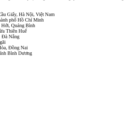
Cầu Giấy, Hà Nội, Việt Nam
Thành phố Hồ Chí Minh
g Hới, Quảng Bình
hừa Thiên Huế
u, Đà Nẵng
gãi
 Hòa, Đồng Nai
tỉnh Bình Dương