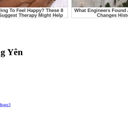
ng Yên
dtsgq3