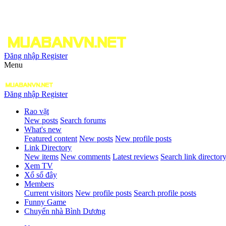
Đăng nhập
Register
Menu
Đăng nhập
Register
Rao vặt
New posts
Search forums
What's new
Featured content
New posts
New profile posts
Link Directory
New items
New comments
Latest reviews
Search link director
Xem TV
Xổ số đây
Members
Current visitors
New profile posts
Search profile posts
Funny Game
Chuyển nhà Bình Dương