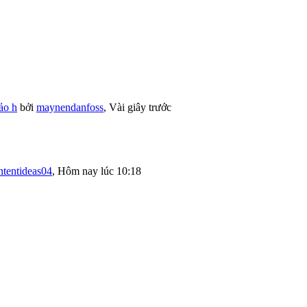
ảo h
bởi
maynendanfoss
,
Vài giây trước
ntentideas04
,
Hôm nay lúc 10:18