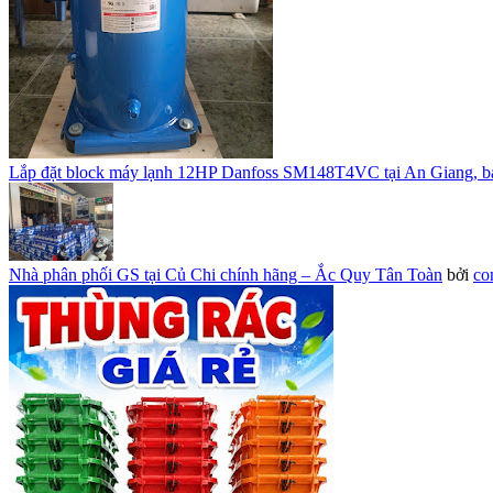
Lắp đặt block máy lạnh 12HP Danfoss SM148T4VC tại An Giang, b
Nhà phân phối GS tại Củ Chi chính hãng – Ắc Quy Tân Toàn
bởi
co