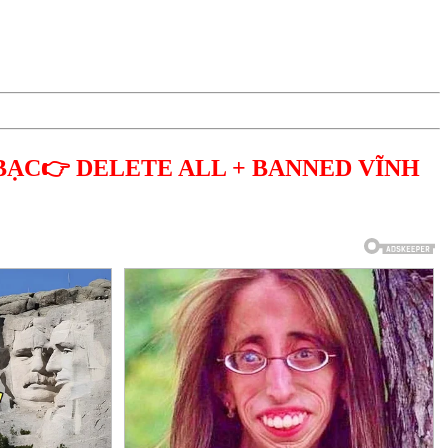
BẠC👉 DELETE ALL + BANNED VĨNH