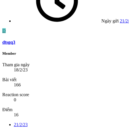
Ngày gửi
21/2
D
dtsgq3
Member
Tham gia ngày
18/2/23
Bài viết
166
Reaction score
0
Điểm
16
21/2/23