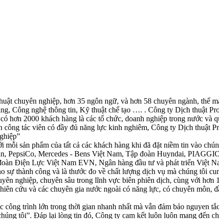
uật chuyên nghiệp, hơn 35 ngôn ngữ, và hơn 58 chuyên ngành, thế mạnh 
ing, Công nghệ thông tin, Kỹ thuật chế tạo …. . Công ty Dịch thuật Pro
có hơn 2000 khách hàng là các tổ chức, doanh nghiệp trong nước và quố
n công tác viên có đầy đủ năng lực kinh nghiêm, Công ty Dịch thuật Pr
nghiệp”
ới mỗi sản phẩm của tất cả các khách hàng khi đã đặt niềm tin vào chú
ản, PepsiCo, Mercedes - Bens Việt Nam, Tập đoàn Huyndai, PIAGGIO
oàn Điện Lực Việt Nam EVN, Ngân hàng đầu tư và phát triển Việt N
sự thành công và là thước đo về chất lượng dịch vụ mà chúng tôi cu
yên nghiệp, chuyên sâu trong lĩnh vực biên phiên dịch, cùng với hơn 10
nghiên cứu và các chuyên gia nước ngoài có năng lực, có chuyên môn, 
c công trình lớn trong thời gian nhanh nhất mà vẫn đảm bảo nguyen tắc
húng tôi”. Đáp lại lòng tin đó, Công ty cam kết luôn luôn mang đến ch