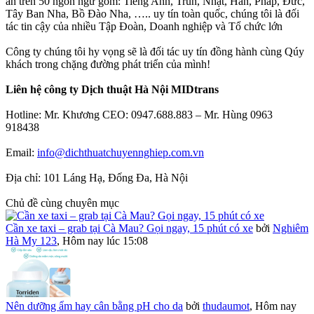
án trên 50 ngôn ngữ gồm: Tiếng Anh, Trùn, Nhật, Hàn, Pháp, Đức,
Tây Ban Nha, Bồ Đào Nha, ….. uy tín toàn quốc, chúng tôi là đối
tác tin cậy của nhiều Tập Đoàn, Doanh nghiệp và Tổ chức lớn
Công ty chúng tôi hy vọng sẽ là đối tác uy tín đồng hành cùng Qúy
khách trong chặng đường phát triển của mình!
Liên hệ công ty Dịch thuật Hà Nội MIDtrans
Hotline: Mr. Khương CEO: 0947.688.883 – Mr. Hùng 0963
918438
Email:
info@dichthuatchuyennghiep.com.vn
Địa chỉ: 101 Láng Hạ, Đống Đa, Hà Nội
Chủ đề cùng chuyên mục
Cần xe taxi – grab tại Cà Mau? Gọi ngay, 15 phút có xe
bởi
Nghiêm
Hà My 123
,
Hôm nay lúc 15:08
Nên dưỡng ẩm hay cân bằng pH cho da
bởi
thudaumot
,
Hôm nay