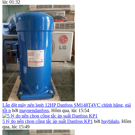
lúc 01:32
Lắp đặt máy nén lạnh 12HP Danfoss SM148T4VC chính hãng, giá
tốt n
bởi
maynendanfoss
,
Hôm qua, lúc 15:54
5 lý do nên chọn công tắc áp suất Danfoss KP1
bởi
huybilalo
,
Hôm
qua, lúc 15:49