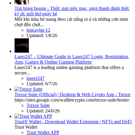
Trái bòng boong - Thức quà mộc mạc, ngọt thanh đánh thức
ký ức tuổi thơ ngày hè
Mỗi khi mùa hè mang theo cái nắng oi ả và những cơn mưa
chợt đến chợt...
traicayhp-12
Updated:
1/8/26
Laser247 – Ultimate Guide to Laser247 Login, Registration,
App, Games & Online Gaming Platform
Laser247 is a leading online gaming platform that offers a
secure...
laseer247
Updated:
6/7/26
Trezor Suite (Official) | Desktop & Web Crypto App - Trezor
https://sites.google.com/wallletcrypto.com/trezor-suite/home/
Trezor Suite
Updated:
24/6/26
Trust® Wallet - Download Wallet Extension | NFTs and DeFi
Trust Wallet
Trust Wallet APP