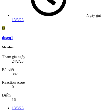
Ngày gửi
13/3/23
D
dtsgq1
Member
Tham gia ngày
24/2/23
Bài viết
387
Reaction score
0
Điểm
16
13/3/23