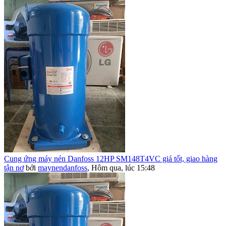
Cung ứng máy nén Danfoss 12HP SM148T4VC giá tốt, giao hàng
tận nơ
bởi
maynendanfoss
,
Hôm qua, lúc 15:48