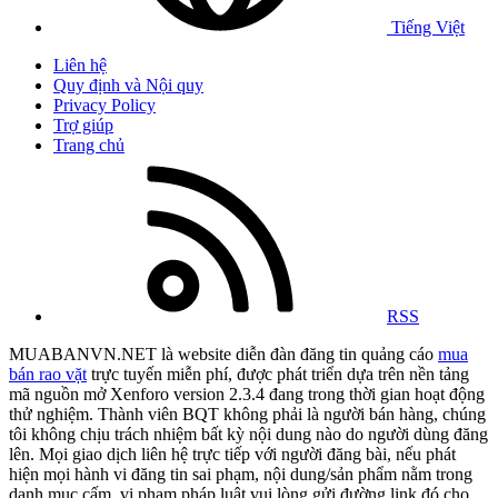
Tiếng Việt
Liên hệ
Quy định và Nội quy
Privacy Policy
Trợ giúp
Trang chủ
RSS
MUABANVN.NET là website diễn đàn đăng tin quảng cáo
mua
bán rao vặt
trực tuyến miễn phí, được phát triển dựa trên nền tảng
mã nguồn mở Xenforo version 2.3.4 đang trong thời gian hoạt động
thử nghiệm. Thành viên BQT không phải là người bán hàng, chúng
tôi không chịu trách nhiệm bất kỳ nội dung nào do người dùng đăng
lên. Mọi giao dịch liên hệ trực tiếp với người đăng bài, nếu phát
hiện mọi hành vi đăng tin sai phạm, nội dung/sản phẩm nằm trong
danh mục cấm, vi phạm pháp luật vui lòng gửi đường link đó cho