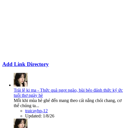
Add Link Directory
Trái lê ki ma - Thức quà ngọt ngào, bùi béo đánh thức ký ức
tuổi thơ ngày hè
Mỗi khi mùa hè ghé đến mang theo cái nắng chói chang, cơ
thể chúng ta...
traicayhp-12
Updated:
1/8/26