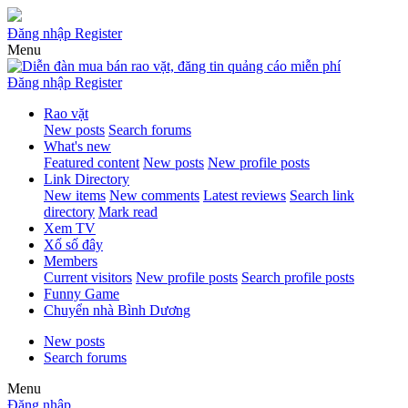
Đăng nhập
Register
Menu
Đăng nhập
Register
Rao vặt
New posts
Search forums
What's new
Featured content
New posts
New profile posts
Link Directory
New items
New comments
Latest reviews
Search link
directory
Mark read
Xem TV
Xổ số đây
Members
Current visitors
New profile posts
Search profile posts
Funny Game
Chuyển nhà Bình Dương
New posts
Search forums
Menu
Đăng nhập