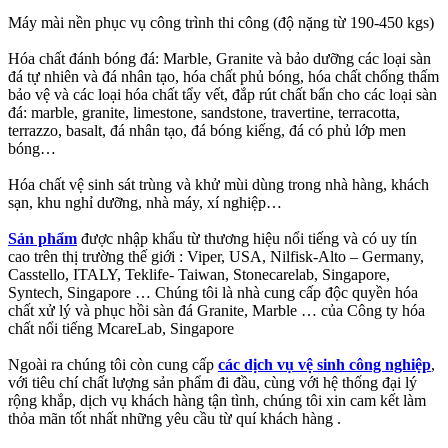
Máy mài nền phục vụ công trình thi công (độ nặng từ 190-450 kgs)
Hóa chất đánh bóng đá: Marble, Granite và bảo dưỡng các loại sàn
đá tự nhiên và đá nhân tạo, hóa chất phủ bóng, hóa chất chống thấm
bảo vệ và các loại hóa chất tẩy vết, đắp rút chất bẩn cho các loại sàn
đá: marble, granite, limestone, sandstone, travertine, terracotta,
terrazzo, basalt, đá nhân tạo, đá bóng kiếng, đá có phủ lớp men
bóng…
Hóa chất vệ sinh sát trùng và khử mùi dùng trong nhà hàng, khách
sạn, khu nghỉ dưỡng, nhà máy, xí nghiệp…
Sản phẩm
được nhập khẩu từ thương hiệu nổi tiếng và có uy tín
cao trên thị trường thế giới : Viper, USA, Nilfisk-Alto – Germany,
Casstello, ITALY, Teklife- Taiwan, Stonecarelab, Singapore,
Syntech, Singapore … Chúng tôi là nhà cung cấp độc quyền hóa
chất xử lý và phục hồi sàn đá Granite, Marble … của Công ty hóa
chất nổi tiếng McareLab, Singapore
Ngoài ra chúng tôi còn cung cấp
các dịch vụ vệ sinh công nghiệp
,
với tiêu chí chất lượng sản phẩm đi đầu, cùng với hệ thống đại lý
rộng khắp, dịch vụ khách hàng tận tình, chúng tôi xin cam kết làm
thỏa mãn tốt nhất những yêu cầu từ quí khách hàng .