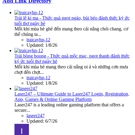
Add Link Directory
Trái lê ki ma - Thức quà ngọt ngào, bùi béo đánh thức ký ức
tuổi thơ ngày hè
Mỗi khi mùa hè ghé đến mang theo cái nắng chói chang, cơ
thể chúng ta...
traicayhp-12
Updated:
1/8/26
Trái bòng boong - Thức quà mộc mạc, ngọt thanh đánh thức
ký ức tuổi thơ ngày hè
Mỗi khi mùa hè mang theo cái nắng oi ả và những cơn mưa
chợt đến chợt...
traicayhp-12
Updated:
1/8/26
Laser247 – Ultimate Guide to Laser247 Login, Registration,
App, Games & Online Gaming Platform
Laser247 is a leading online gaming platform that offers a
secure...
laseer247
Updated:
6/7/26