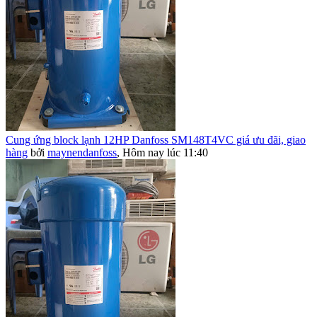
Cung ứng block lạnh 12HP Danfoss SM148T4VC giá ưu đãi, giao
hàng
bởi
maynendanfoss
,
Hôm nay lúc 11:40