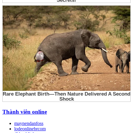
Thành viên online
maynendanfoss
lodeonlinebrcom