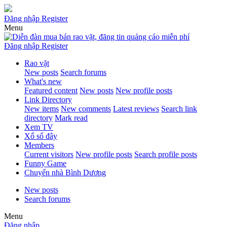
Đăng nhập
Register
Menu
Đăng nhập
Register
Rao vặt
New posts
Search forums
What's new
Featured content
New posts
New profile posts
Link Directory
New items
New comments
Latest reviews
Search link
directory
Mark read
Xem TV
Xổ số đây
Members
Current visitors
New profile posts
Search profile posts
Funny Game
Chuyển nhà Bình Dương
New posts
Search forums
Menu
Đăng nhập