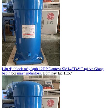
Lắp đặt block máy lạnh 12HP Danfoss SM148T4VC tại An Giang,
bảo h
bởi
maynendanfoss
,
Hôm nay lúc 11:57