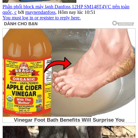
Phân phối block máy lạnh Danfoss 12HP SM148T4VC trên toàn
quốc, c
bởi
maynendanfoss
,
Hôm nay lúc 10:51
You must log in or register to reply here.