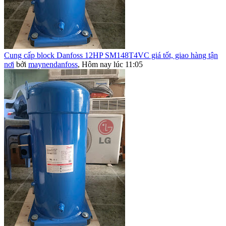
Cung cấp block Danfoss 12HP SM148T4VC giá tốt, giao hàng tận
nơi
bởi
maynendanfoss
,
Hôm nay lúc 11:05