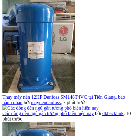
Thay máy nén 12HP Danfoss SM148T4VC tại Tiền Giang, bảo
hành nhan
bởi
maynendanfoss
,
7 phút trước
Các dòng đèn ngủ gắn tường phổ biến hiện nay
bởi
dkbacklink
,
10
phút trước