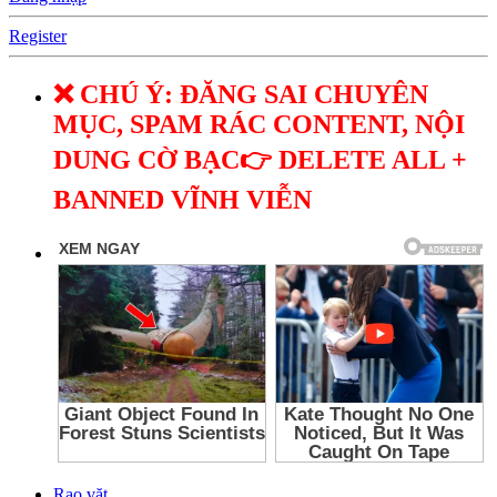
Register
❌ CHÚ Ý: ĐĂNG SAI CHUYÊN
MỤC, SPAM RÁC CONTENT, NỘI
DUNG CỜ BẠC👉 DELETE ALL +
BANNED VĨNH VIỄN
Rao vặt