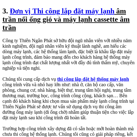
3.
Đơn vị Thi công lắp đặt máy lạnh
âm
trần nối ống gió và máy lạnh cassette âm
trần
Công ty Thiên Ngân Phát sở hữu đội ngũ nhân viên với nhiều năm
kinh nghiệm, đội ngũ nhân viên kỹ thuật lành nghề, am hiểu các
dòng máy lạnh, các hệ thống làm lạnh, đặc biệt là khâu lắp đặt máy
lạnh công trình, đảm bảo mang đến cho khách hàng hệ thống máy
lạnh công trình đạt chất lượng nhất với đầy đủ tính thẩm mỹ, chuyên
nghiệp và tiện nghi.
Chúng tôi cung cấp dịch vụ
thi công lắp đặt hệ thống máy lạnh
công trình vừa và nhỏ hay lớn như: nhà ở, căn hộ cao cấp, văn
phòng, chung cư, nhà hàng, biệt thự, trung tâm hội nghị, trung tâm
thương mại, trường học, công trình công cộng, khách sạn… Bên
cạnh đó khách hàng khi chọn mua sản phẩm máy lạnh công trình tại
Thiên Ngân Phát sẽ được tư vấn sử dụng dịch vụ thi công âm
đường ống máy lạnh (đi ống chờ) nhằm giúp thuận tiện cho việc lắp
đặt máy lạnh sau khi công trình đã hoàn tất.
Trường hợp công trình xây dựng đã có sẵn hoặc mới hoàn thành mà
chưa thi công hệ thống lạnh. Chúng tôi cũng có giải pháp riêng, kết