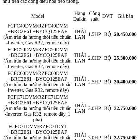
như trên các dòng điều hòa treo tường.
Hãng
Công
Model
ĐVT
Giá bán
Daikin
suất
FCFC40DVM/RZFC40DVM
+BRC2E61 +BYCQ125EAF
THÁI
1.5HP
BỘ
20.450.000
(Âm trần đa hướng thổi tiêu chuẩn
LAN
-Inverter, Gas R32, remote dây)
FCFC50DVM/RZFC50DVM
+BRC2E61 +BYCQ125EAF
THÁI
2.0HP
BỘ
25.300.000
(Âm trần đa hướng thổi tiêu chuẩn
LAN
-Inverter, Gas R32, remote dây)
FCFC60DVM/RZFC60DVM
+BRC2E61 +BYCQ125EAF
THÁI
2.5HP
BỘ
30.400.000
(Âm trần đa hướng thổi tiêu chuẩn
LAN
-Inverter, Gas R32, remote dây)
FCFC71DVM/RZFC71DVM
+BRC2E61 +BYCQ125EAF
THÁI
(Âm trần đa hướng thổi tiêu chuẩn
3.0HP
BỘ
32.750.000
LAN
-Inverter, Gas R32, remote dây, 1
pha)
FCFC71DVM/RZFC71DY1
+BRC2E61 +BYCQ125EAF
THÁI
(Âm trần đa hướng thổi tiêu chuẩn
3.0HP
BỘ
32.750.000