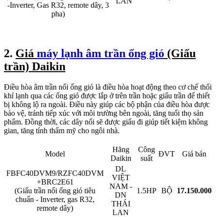
LAN
-Inverter, Gas R32, remote dây, 3
pha)
2.
Giá
máy lạnh âm trần ống gió
(Giấu
trần) Daikin
Điều hòa âm trần nối ống gió là điều hòa hoạt động theo cơ chế thổi
khí lạnh qua các ống gió được lắp ở trên trần hoặc giấu trần để thiết
bị không lộ ra ngoài. Điều này giúp các bộ phận của điều hòa được
bảo vệ, tránh tiếp xúc với môi trường bên ngoài, tăng tuổi thọ sản
phẩm. Đồng thời, các dây nối sẽ được giấu đi giúp tiết kiệm không
gian, tăng tính thẩm mỹ cho ngôi nhà.
Hãng
Công
Model
ĐVT
Giá bán
Daikin
suất
DL
FBFC40DVM9/RZFC40DVM
VIỆT
+BRC2E61
NAM -
(Giấu trần nối ống gió tiêu
1.5HP
BỘ
17.150.000
DN
chuẩn - Inverter, gas R32,
THÁI
remote dây)
LAN