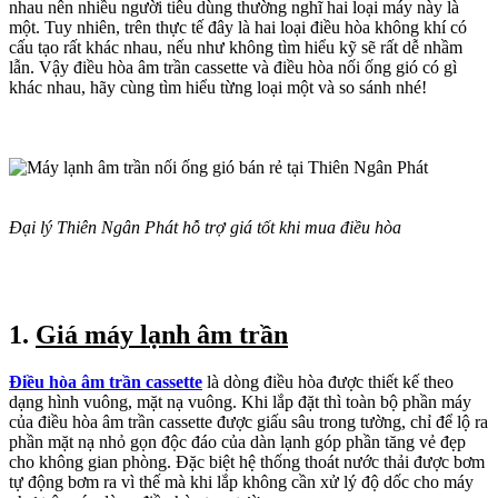
nhau nên nhiều người tiêu dùng thường nghĩ hai loại máy này là
một. Tuy nhiên, trên thực tế đây là hai loại điều hòa không khí có
cấu tạo rất khác nhau, nếu như không tìm hiểu kỹ sẽ rất dễ nhầm
lẫn. Vậy điều hòa âm trần cassette và điều hòa nối ống gió có gì
khác nhau, hãy cùng tìm hiểu từng loại một và so sánh nhé!
Đại lý Thiên Ngân Phát hỗ trợ giá tốt khi mua điều hòa
1
.
Giá máy lạnh âm trần
Điều hòa âm trần cassette
là dòng điều hòa được thiết kế theo
dạng hình vuông, mặt nạ vuông. Khi lắp đặt thì toàn bộ phần máy
của điều hòa âm trần cassette được giấu sâu trong tường, chỉ để lộ ra
phần mặt nạ nhỏ gọn độc đáo của dàn lạnh góp phần tăng vẻ đẹp
cho không gian phòng. Đặc biệt hệ thống thoát nước thải được bơm
tự động bơm ra vì thế mà khi lắp không cần xử lý độ dốc cho máy