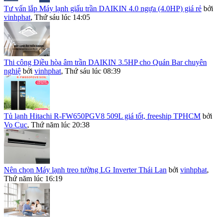
Tư vấn lắp Máy lạnh giấu trần DAIKIN 4.0 ngựa (4.0HP) giá rẻ
bởi
vinhphat
,
Thứ sáu lúc 14:05
Thi công Điều hòa âm trần DAIKIN 3.5HP cho Quán Bar chuyên
nghiệ
bởi
vinhphat
,
Thứ sáu lúc 08:39
Tủ lạnh Hitachi R-FW650PGV8 509L giá tốt, freeship TPHCM
bởi
Vo Cuc
,
Thứ năm lúc 20:38
Nên chọn Máy lạnh treo tường LG Inverter Thái Lan
bởi
vinhphat
,
Thứ năm lúc 16:19