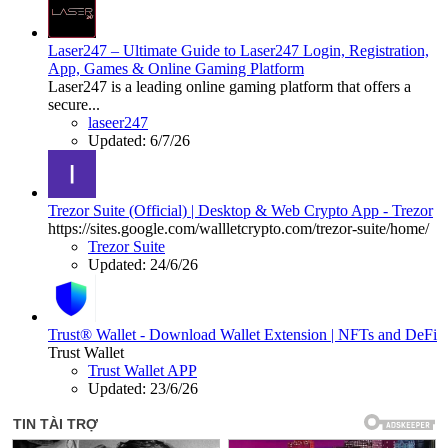
Laser247 – Ultimate Guide to Laser247 Login, Registration,
App, Games & Online Gaming Platform
Laser247 is a leading online gaming platform that offers a
secure...
laseer247
Updated:
6/7/26
Trezor Suite (Official) | Desktop & Web Crypto App - Trezor
https://sites.google.com/wallletcrypto.com/trezor-suite/home/
Trezor Suite
Updated:
24/6/26
Trust® Wallet - Download Wallet Extension | NFTs and DeFi
Trust Wallet
Trust Wallet APP
Updated:
23/6/26