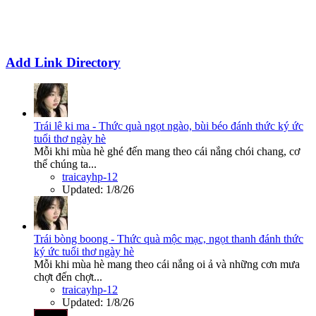
Add Link Directory
Trái lê ki ma - Thức quà ngọt ngào, bùi béo đánh thức ký ức
tuổi thơ ngày hè
Mỗi khi mùa hè ghé đến mang theo cái nắng chói chang, cơ
thể chúng ta...
traicayhp-12
Updated:
1/8/26
Trái bòng boong - Thức quà mộc mạc, ngọt thanh đánh thức
ký ức tuổi thơ ngày hè
Mỗi khi mùa hè mang theo cái nắng oi ả và những cơn mưa
chợt đến chợt...
traicayhp-12
Updated:
1/8/26