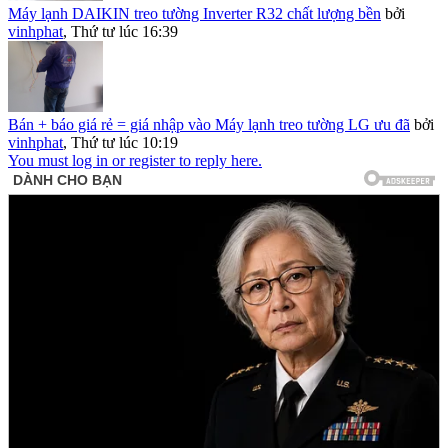
Máy lạnh DAIKIN treo tường Inverter R32 chất lượng bền
bởi
vinhphat
,
Thứ tư lúc 16:39
Bán + báo giá rẻ = giá nhập vào Máy lạnh treo tường LG ưu đã
bởi
vinhphat
,
Thứ tư lúc 10:19
You must log in or register to reply here.