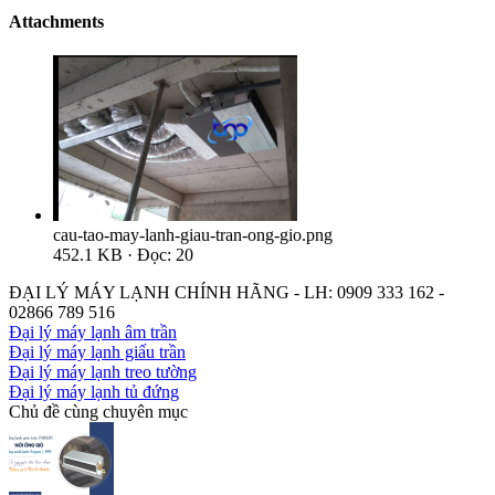
Attachments
cau-tao-may-lanh-giau-tran-ong-gio.png
452.1 KB · Đọc: 20
ĐẠI LÝ MÁY LẠNH CHÍNH HÃNG - LH: 0909 333 162 -
02866 789 516
Đại lý máy lạnh âm trần
Đại lý máy lạnh giấu trần
Đại lý máy lạnh treo tường
Đại lý máy lạnh tủ đứng
Chủ đề cùng chuyên mục