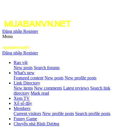
Đăng nhập
Register
Menu
Đăng nhập
Register
Rao vặt
New posts
Search forums
What's new
Featured content
New posts
New profile posts
Link Directory
New items
New comments
Latest reviews
Search link
directory
Mark read
Xem TV
Xổ số đây
Members
Current visitors
New profile posts
Search profile posts
Funny Game
Chuyển nhà Bình Dương