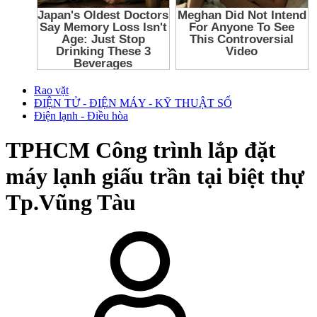
Rao vặt
ĐIỆN TỬ - ĐIỆN MÁY - KỸ THUẬT SỐ
Điện lạnh - Điều hòa
TPHCM
Công trình lắp đặt
máy lạnh giấu trần tại biệt thự
Tp.Vũng Tàu