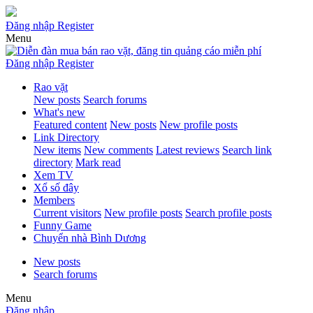
Đăng nhập
Register
Menu
Đăng nhập
Register
Rao vặt
New posts
Search forums
What's new
Featured content
New posts
New profile posts
Link Directory
New items
New comments
Latest reviews
Search link
directory
Mark read
Xem TV
Xổ số đây
Members
Current visitors
New profile posts
Search profile posts
Funny Game
Chuyển nhà Bình Dương
New posts
Search forums
Menu
Đăng nhập