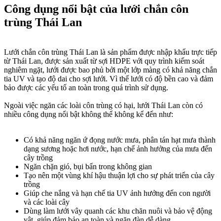
Công dụng nổi bật của lưới chắn côn
trùng Thái Lan​
Lưới chắn côn trùng Thái Lan là sản phẩm được nhập khẩu trực tiếp
từ Thái Lan, được sản xuất từ sợi HDPE với quy trình kiểm soát
nghiêm ngặt, lưới được bao phủ bởi một lớp màng có khả năng chắn
tia UV và tạo độ dai cho sợi lưới. Vì thế lưới có độ bền cao và đảm
bảo được các yếu tố an toàn trong quá trình sử dụng.
Ngoài việc ngăn các loài côn trùng có hại, lưới Thái Lan còn có
nhiều công dụng nổi bật không thể không kể đến như:
Có khả năng ngăn ứ đọng nước mưa, phân tán hạt mưa thành
dạng sương hoặc hơi nước, hạn chế ảnh hưởng của mưa đến
cây trồng
Ngăn chặn gió, bụi bẩn trong không gian
Tạo nên một vùng khí hậu thuận lợi cho sự phát triển của cây
trồng
Giúp che nắng và hạn chế tia UV ảnh hưởng đến con người
và các loài cây
Dùng làm lưới vây quanh các khu chăn nuôi và bảo vệ động
vật, giúp đảm bảo an toàn và ngăn đàn dễ dàng