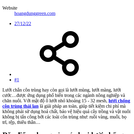
Website
hoangdunggreen.com
27/12/22
#1
Lưới chắn côn trùng hay còn gọi là lưới mùng, lưới màng, lưới
cước…được ứng dụng phổ biến trong các ngành nông nghiệp và
chăn nuôi. Với mật độ ô lưới nhỏ khoảng 15 - 32 mesh,
lưới chống
côn trùng thái lan
là giải pháp an toàn, giúp tiết kiệm chi phí mà
không phải sử dụng hoá chất, bảo vệ hiệu quả cây trồng và vật nuôi
không bị tấn công bởi các loài côn trùng như: ruồi vàng, muỗi, bọ
trĩ, rệp, thiêu thân…