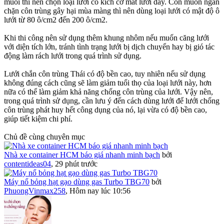
muỗi thì nên chọn loại lưới có kích cỡ mắt lưới dày. Còn muốn ngăn
chặn côn trùng gây hại mùa màng thì nên dùng loại lưới có mật độ ô
lưới từ 80 ô/cm2 đến 200 ô/cm2.
Khi thi công nên sử dụng thêm khung nhôm nếu muốn căng lưới
với diện tích lớn, tránh tình trạng lưới bị dịch chuyển hay bị gió tác
động làm rách lưới trong quá trình sử dụng.
Lưới chắn côn trùng Thái có độ bền cao, tuy nhiên nếu sử dụng
không đúng cách cũng sẽ làm giảm tuổi thọ của loại lưới này, hơn
nữa có thể làm giảm khả năng chống côn trùng của lưới. Vậy nên,
trong quá trình sử dụng, cần lưu ý đến cách dùng lưới để lưới chống
côn trùng phát huy hết công dụng của nó, lại vừa có độ bền cao,
giúp tiết kiệm chi phí.
Chủ đề cùng chuyên mục
Nhà xe container HCM báo giá nhanh minh bạch
bởi
contentideas04
,
29 phút trước
Máy nổ bỏng hạt gạo dùng gas Turbo TBG70
bởi
PhuongVinmax258
,
Hôm nay lúc 10:56