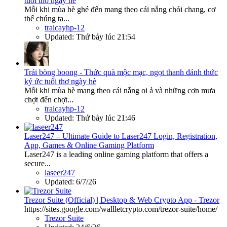
tuổi thơ ngày hè
Mỗi khi mùa hè ghé đến mang theo cái nắng chói chang, cơ
thể chúng ta...
traicayhp-12
Updated:
Thứ bảy lúc 21:54
Trái bòng boong - Thức quà mộc mạc, ngọt thanh đánh thức
ký ức tuổi thơ ngày hè
Mỗi khi mùa hè mang theo cái nắng oi ả và những cơn mưa
chợt đến chợt...
traicayhp-12
Updated:
Thứ bảy lúc 21:46
Laser247 – Ultimate Guide to Laser247 Login, Registration,
App, Games & Online Gaming Platform
Laser247 is a leading online gaming platform that offers a
secure...
laseer247
Updated:
6/7/26
Trezor Suite (Official) | Desktop & Web Crypto App - Trezor
https://sites.google.com/wallletcrypto.com/trezor-suite/home/
Trezor Suite