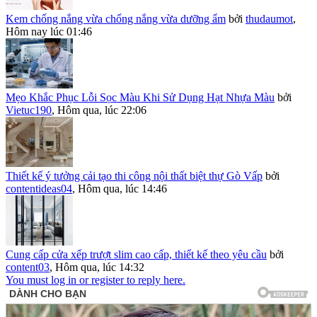
Kem chống nắng vừa chống nắng vừa dưỡng ẩm
bởi
thudaumot
,
Hôm nay lúc 01:46
Mẹo Khắc Phục Lỗi Sọc Màu Khi Sử Dụng Hạt Nhựa Màu
bởi
Vietuc190
,
Hôm qua, lúc 22:06
Thiết kế ý tưởng cải tạo thi công nội thất biệt thự Gò Vấp
bởi
contentideas04
,
Hôm qua, lúc 14:46
Cung cấp cửa xếp trượt slim cao cấp, thiết kế theo yêu cầu
bởi
content03
,
Hôm qua, lúc 14:32
You must log in or register to reply here.