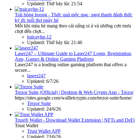
Updated:
Thứ bảy lúc 21:54
Trái bòng boong - Thức quà mộc mạc, ngọt thanh đánh thức
ký ức tuổi thơ ngày hè
Mỗi khi mùa hè mang theo cái nắng oi ả và những cơn mưa
chợt đến chợt...
traicayhp-12
Updated:
Thứ bảy lúc 21:46
Laser247 – Ultimate Guide to Laser247 Login, Registration,
App, Games & Online Gaming Platform
Laser247 is a leading online gaming platform that offers a
secure...
laseer247
Updated:
6/7/26
Trezor Suite (Official) | Desktop & Web Crypto App - Trezor
https://sites.google.com/wallletcrypto.com/trezor-suite/home/
Trezor Suite
Updated:
24/6/26
Trust® Wallet - Download Wallet Extension | NFTs and DeFi
Trust Wallet
Trust Wallet APP
Updated:
23/6/26