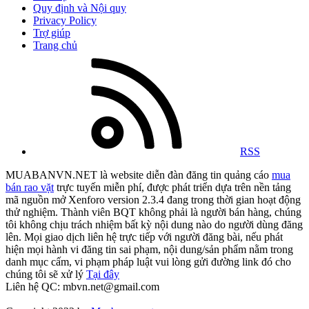
Quy định và Nội quy
Privacy Policy
Trợ giúp
Trang chủ
RSS
MUABANVN.NET là website diễn đàn đăng tin quảng cáo
mua
bán rao vặt
trực tuyến miễn phí, được phát triển dựa trên nền tảng
mã nguồn mở Xenforo version 2.3.4 đang trong thời gian hoạt động
thử nghiệm. Thành viên BQT không phải là người bán hàng, chúng
tôi không chịu trách nhiệm bất kỳ nội dung nào do người dùng đăng
lên. Mọi giao dịch liên hệ trực tiếp với người đăng bài, nếu phát
hiện mọi hành vi đăng tin sai phạm, nội dung/sản phẩm nằm trong
danh mục cấm, vi phạm pháp luật vui lòng gửi đường link đó cho
chúng tôi sẽ xử lý
Tại đây
Liên hệ QC: mbvn.net@gmail.com