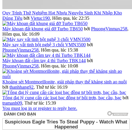
Quy Trình Thử Nghiệm Hạt Nhựa Nguyên Sinh Khi Nhập Kho
Đúng Tiêu
bởi
Vietuc190
,
Hôm qua, lúc 22:35
Máy khoan đất khung giá đỡ Turbo TB650
bởi
PhuongVinmax258
,
Hôm qua, lúc 16:09
Máy xay vắt tinh bột nghệ 3 chổi VMN3500
bởi
PhuongVinmax258
,
Hôm qua, lúc 15:38
Máy khoan đất cầm tay 4 thì Turbo TBK144
bởi
PhuongVinmax258
,
Hôm qua, lúc 10:08
Khoáng sét Montmorillonite, giải pháp thay thế kháng sinh ao nuôi
bởi
thanhhang92
,
Thứ tư lúc 16:19
Tổng đại lý cung cấp các loại bạc đồng tự bôi trơn, bạc cầu, bạc
bởi
tramanh09
,
Thứ tư lúc 15:39
You must log in or register to reply here.