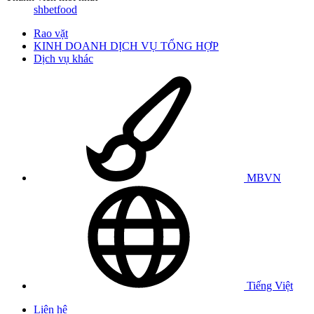
shbetfood
Rao vặt
KINH DOANH DỊCH VỤ TỔNG HỢP
Dịch vụ khác
MBVN
Tiếng Việt
Liên hệ