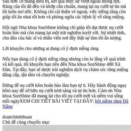
Sau hơn 18 tháng điều trị, kết quả thực sự vượt ngoài mong đợi.
Răng của tôi đã đều và khớp cắn chuẩn, mang lại nụ cười tự tin mà
tôi luôn mơ ước. Không chỉ cải thiện vẻ ngoài, việc niềng răng còn
giúp tôi ăn nhai tốt hơn và phòng ngừa các bệnh lý về răng miệng.
Đội ngũ Nha khoa SunShine không chỉ giúp tôi đạt được nụ cười
hoàn hảo mà còn mang lại một trải nghiệm tuyệt vời. Sự nhiệt tình,
chu đáo của bác sĩ và nhân viên nơi đây thật sự làm tôi ấn tượng.
Lời khuyên cho những ai đang có ý định niềng răng
Nếu bạn đang có ý định niềng răng nhưng còn lo lắng về quá trình
và kết quả, tôi khuyên bạn nên đến Nha khoa SunShine 488 Xã
Đàn. Tại đây, bạn sẽ được trải nghiệm dịch vụ chăm sóc răng miệng
đẳng cấp, tận tâm và chuyên nghiệp.
Đừng để nụ cười kém hoàn hảo làm bạn tự ti. Hãy hành động ngay
hôm nay để sở hữu nụ cười tươi sáng và tự tin hơn. Cảm ơn Nha
khoa SunShine đã mang lại cho tôi nụ cười mới và niềm vui sống
mỗi ngàyXEM CHI TIẾT BÀI VIẾT TẠI ĐÂY:
hội niềng răng Đà
Nẵng
doanchinhthuan
Chủ đề cùng chuyên mục