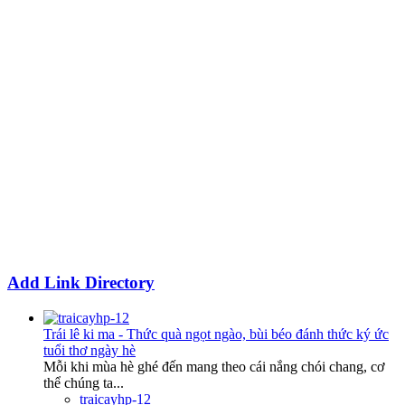
Add Link Directory
Trái lê ki ma - Thức quà ngọt ngào, bùi béo đánh thức ký ức
tuổi thơ ngày hè
Mỗi khi mùa hè ghé đến mang theo cái nắng chói chang, cơ
thể chúng ta...
traicayhp-12