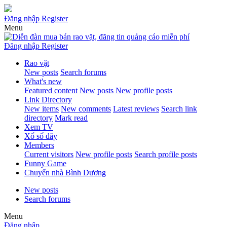
Đăng nhập
Register
Menu
Đăng nhập
Register
Rao vặt
New posts
Search forums
What's new
Featured content
New posts
New profile posts
Link Directory
New items
New comments
Latest reviews
Search link
directory
Mark read
Xem TV
Xổ số đây
Members
Current visitors
New profile posts
Search profile posts
Funny Game
Chuyển nhà Bình Dương
New posts
Search forums
Menu
Đăng nhập