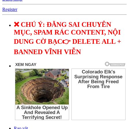
Register
❌ CHÚ Ý: ĐĂNG SAI CHUYÊN
MỤC, SPAM RÁC CONTENT, NỘI
DUNG CỜ BẠC👉 DELETE ALL +
BANNED VĨNH VIỄN
Rao vặt