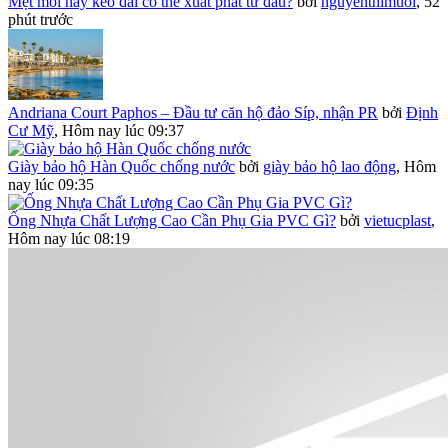
Mệt mỏi hay kéo dài có thể xuất phát từ đâu?
bởi
nguyenthimuoi
,
52
phút trước
Andriana Court Paphos – Đầu tư căn hộ đảo Síp, nhận PR
bởi
Định
Cư Mỹ
,
Hôm nay lúc 09:37
Giày bảo hộ Hàn Quốc chống nước
bởi
giày bảo hộ lao động
,
Hôm
nay lúc 09:35
Ống Nhựa Chất Lượng Cao Cần Phụ Gia PVC Gì?
bởi
vietucplast
,
Hôm nay lúc 08:19