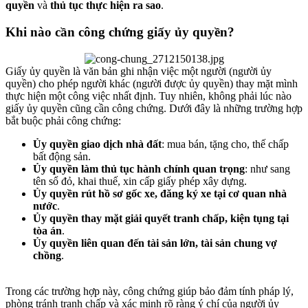
quyền
và
thủ tục thực hiện ra sao
.
Khi nào cần công chứng giấy ủy quyền?​
Giấy ủy quyền là văn bản ghi nhận việc một người (người ủy
quyền) cho phép người khác (người được ủy quyền) thay mặt mình
thực hiện một công việc nhất định. Tuy nhiên, không phải lúc nào
giấy ủy quyền cũng cần công chứng. Dưới đây là những trường hợp
bắt buộc phải công chứng:
Ủy quyền giao dịch nhà đất
: mua bán, tặng cho, thế chấp
bất động sản.
Ủy quyền làm thủ tục hành chính quan trọng
: như sang
tên sổ đỏ, khai thuế, xin cấp giấy phép xây dựng.
Ủy quyền rút hồ sơ gốc xe, đăng ký xe tại cơ quan nhà
nước
.
Ủy quyền thay mặt giải quyết tranh chấp, kiện tụng tại
tòa án
.
Ủy quyền liên quan đến tài sản lớn, tài sản chung vợ
chồng
.
Trong các trường hợp này, công chứng giúp bảo đảm tính pháp lý,
phòng tránh tranh chấp và xác minh rõ ràng ý chí của người ủy