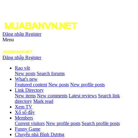
Đăng nhập
Register
Menu
Đăng nhập
Register
Rao vặt
New posts
Search forums
What's new
Featured content
New posts
New profile posts
Link Directory
New items
New comments
Latest reviews
Search link
directory
Mark read
Xem TV
Xổ số đây
Members
Current visitors
New profile posts
Search profile posts
Funny Game
Chuyển nhà Bình Dương