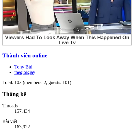
Thành viên online
Tony Bùi
thegioigiay
Total: 103 (members: 2, guests: 101)
Thống kê
Threads
157,434
Bài viết
163,922