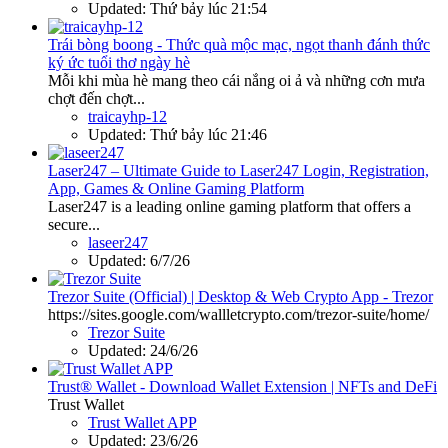
Updated:
Thứ bảy lúc 21:54
Trái bòng boong - Thức quà mộc mạc, ngọt thanh đánh thức
ký ức tuổi thơ ngày hè
Mỗi khi mùa hè mang theo cái nắng oi ả và những cơn mưa
chợt đến chợt...
traicayhp-12
Updated:
Thứ bảy lúc 21:46
Laser247 – Ultimate Guide to Laser247 Login, Registration,
App, Games & Online Gaming Platform
Laser247 is a leading online gaming platform that offers a
secure...
laseer247
Updated:
6/7/26
Trezor Suite (Official) | Desktop & Web Crypto App - Trezor
https://sites.google.com/wallletcrypto.com/trezor-suite/home/
Trezor Suite
Updated:
24/6/26
Trust® Wallet - Download Wallet Extension | NFTs and DeFi
Trust Wallet
Trust Wallet APP
Updated:
23/6/26