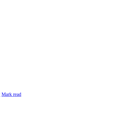
y
Mark read