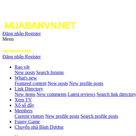
Đăng nhập
Register
Menu
Đăng nhập
Register
Rao vặt
New posts
Search forums
What's new
Featured content
New posts
New profile posts
Link Directory
New items
New comments
Latest reviews
Search link director
Xem TV
Xổ số đây
Members
Current visitors
New profile posts
Search profile posts
Funny Game
Chuyển nhà Bình Dương