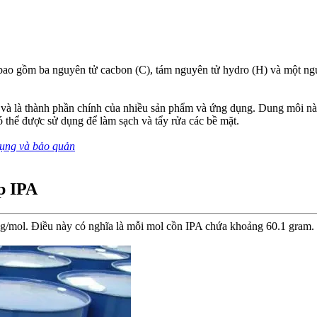
bao gồm ba nguyên tử cacbon (C), tám nguyên tử hydro (H) và một nguy
 và là thành phần chính của nhiều sản phẩm và ứng dụng. Dung môi này
ó thể được sử dụng để làm sạch và tẩy rửa các bề mặt.
ng và bảo quản
ệp IPA
1g/mol. Điều này có nghĩa là mỗi mol cồn IPA chứa khoảng 60.1 gram.