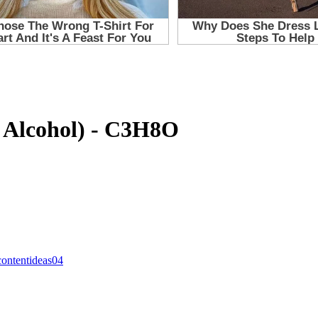
l Alcohol) - C3H8O
contentideas04