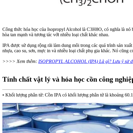
Công thức hóa học của Isopropyl Alcohol là C3H8O, có nghĩa là nó 
hòa tan mạnh và tương tác với nhiều loại chất khác nhau.
IPA được sử dụng rộng rãi làm dung môi trong các quá trình sản xuất
nhựa, cao su, sơn, mực in và nhiều loại chất phụ gia khác. Nó cũng c
>>>> Xem thêm:
ISOPROPYL ALCOHOL (IPA) Là gì? Lưu ý sử dụ
Tính chất vật lý và hóa học cồn công nghi
• Khối lượng phân tử: Cồn IPA có khối lượng phân tử là khoảng 60.