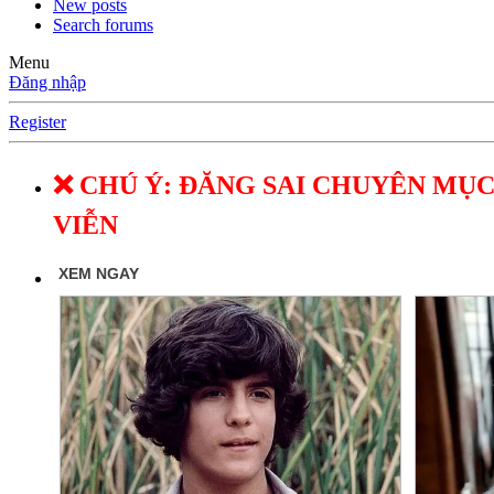
New posts
Search forums
Menu
Đăng nhập
Register
❌ CHÚ Ý: ĐĂNG SAI CHUYÊN MỤC
VIỄN