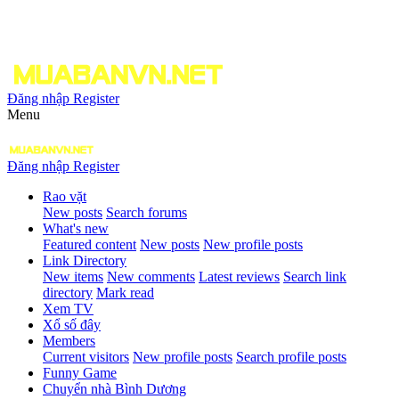
Đăng nhập
Register
Menu
Đăng nhập
Register
Rao vặt
New posts
Search forums
What's new
Featured content
New posts
New profile posts
Link Directory
New items
New comments
Latest reviews
Search link
directory
Mark read
Xem TV
Xổ số đây
Members
Current visitors
New profile posts
Search profile posts
Funny Game
Chuyển nhà Bình Dương