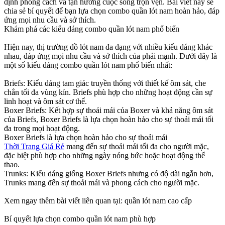
định phong cách và tận hưởng cuộc sống trọn vẹn. Bài viết này sẽ
chia sẻ bí quyết để bạn lựa chọn combo quần lót nam hoàn hảo, đáp
ứng mọi nhu cầu và sở thích.
Khám phá các kiểu dáng combo quần lót nam phổ biến
Hiện nay, thị trường đồ lót nam đa dạng với nhiều kiểu dáng khác
nhau, đáp ứng mọi nhu cầu và sở thích của phái mạnh. Dưới đây là
một số kiểu dáng combo quần lót nam phổ biến nhất:
Briefs: Kiểu dáng tam giác truyền thống với thiết kế ôm sát, che
chắn tối đa vùng kín. Briefs phù hợp cho những hoạt động cần sự
linh hoạt và ôm sát cơ thể.
Boxer Briefs: Kết hợp sự thoải mái của Boxer và khả năng ôm sát
của Briefs, Boxer Briefs là lựa chọn hoàn hảo cho sự thoải mái tối
đa trong mọi hoạt động.
Boxer Briefs là lựa chọn hoàn hảo cho sự thoải mái
Thời Trang Giá Rẻ
mang đến sự thoải mái tối đa cho người mặc,
đặc biệt phù hợp cho những ngày nóng bức hoặc hoạt động thể
thao.
Trunks: Kiểu dáng giống Boxer Briefs nhưng có độ dài ngắn hơn,
Trunks mang đến sự thoải mái và phong cách cho người mặc.
Xem ngay thêm bài viết liên quan tại: quần lót nam cao cấp
Bí quyết lựa chọn combo quần lót nam phù hợp