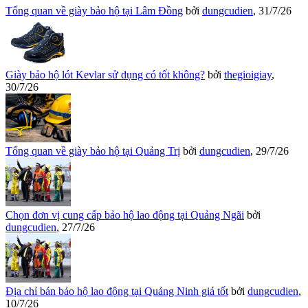
Tổng quan về giày bảo hộ tại Lâm Đồng
bởi
dungcudien
,
31/7/26
Giày bảo hộ lót Kevlar sử dụng có tốt không?
bởi
thegioigiay
,
30/7/26
Tổng quan về giày bảo hộ tại Quảng Trị
bởi
dungcudien
,
29/7/26
Chọn đơn vị cung cấp bảo hộ lao động tại Quảng Ngãi
bởi
dungcudien
,
27/7/26
Địa chỉ bán bảo hộ lao động tại Quảng Ninh giá tốt
bởi
dungcudien
,
10/7/26