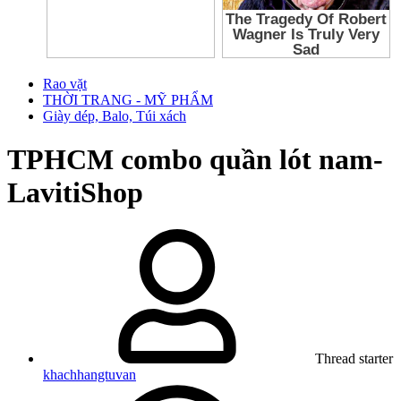
Rao vặt
THỜI TRANG - MỸ PHẨM
Giày dép, Balo, Túi xách
TPHCM
combo quần lót nam-
LavitiShop
Thread starter
khachhangtuvan