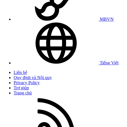
MBVN
Tiếng Việt
Liên hệ
Quy định và Nội quy
Privacy Policy
Trợ giúp
Trang chủ