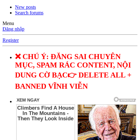
New posts
Search forums
Menu
Đăng nhập
Register
❌ CHÚ Ý: ĐĂNG SAI CHUYÊN
MỤC, SPAM RÁC CONTENT, NỘI
DUNG CỜ BẠC👉 DELETE ALL +
BANNED VĨNH VIỄN