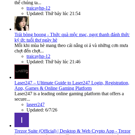
thể chúng ta...
traicayhp-12
Updated:
Thứ bảy lúc 21:54
Trái bòng boong - Thức quà mộc mạc, ngọt thanh đánh thức
ký ức tuổi thơ ngày hè
Mỗi khi mùa hè mang theo cái nắng oi ả và những cơn mưa
chợt đến chợt...
traicayhp-12
Updated:
Thứ bảy lúc 21:46
Laser247 – Ultimate Guide to Laser247 Login, Registration,
App, Games & Online Gaming Platform
Laser247 is a leading online gaming platform that offers a
secure...
laseer247
Updated:
6/7/26
Trezor Suite (Official) | Desktop & Web Crypto App - Trezor