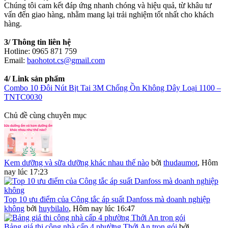
Chúng tôi cam kết đáp ứng nhanh chóng và hiệu quả, từ khâu tư
vấn đến giao hàng, nhằm mang lại trải nghiệm tốt nhất cho khách
hàng.
3/ Thông tin liên hệ
Hotline: 0965 871 759
Email:
baohotot.cs@gmail.com
4/ Link sản phẩm
Combo 10 Đôi Nút Bịt Tai 3M Chống Ồn Không Dây Loại 1100 –
TNTC0030
Chủ đề cùng chuyên mục
Kem dưỡng và sữa dưỡng khác nhau thế nào
bởi
thudaumot
,
Hôm
nay lúc 17:23
Top 10 ưu điểm của Công tắc áp suất Danfoss mà doanh nghiệp
không
bởi
huybilalo
,
Hôm nay lúc 16:47
Bảng giá thi công nhà cấp 4 phường Thới An trọn gói
bởi