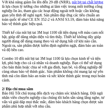
Với khả năng giảm ồn lên đến 29 dB (NRR),
nút bịt tai chất lượng
là lựa chọn lý tưởng cho những ai làm việc trong môi trường công
nghiệp ồn ào, tham gia các hoạt động ngoài trời hoặc cần không
gian yên tĩnh để nghỉ ngơi. Sản phẩm đáp ứng các tiêu chuẩn an
toàn quốc tế như CE EN 352-2 và ANSI S3.19, đảm bảo khả năng
bảo vệ thính giác hiệu quả.
Thiết kế của nút bịt tai 3M loại 1100 rất tiện dụng với màu cam nổi
bật, giúp dễ dàng nhận diện và tìm thấy. Thiết kế không dây giúp
người dùng dễ dàng mang theo và sử dụng bất cứ khi nào cần.
Ngoài ra, sản phẩm được kiểm định nghiêm ngặt, đảm bảo an toàn
và độ bền cao.
Combo 10 đôi nút bịt tai 3M loại 1100 là lựa chọn kinh tế và tiện
lợi, phù hợp cho cả cá nhân và doanh nghiệp. Bạn có thể sử dụng
cho bản thân hoặc chia sẻ với gia đình, bạn bè, và đồng nghiệp để
cùng nhau bảo vệ thính giác. Sản phẩm không chỉ mang lại sự yên
tĩnh mà còn đảm bảo an toàn và sức khỏe thính giác trong mọi hoàn
cảnh.
2/ Địa chỉ mua sắm
Bảo Hộ Tốt chú trọng đến dịch vụ chăm sóc khách hàng. Đội ngũ
nhân viên chuyên nghiệp của chúng tôi luôn sẵn sàng lắng nghe, tư
vấn và giải đáp mọi thắc mắc, đảm bảo khách hàng chọn được sản
phẩm phù hợp nhất với nhu cầu.