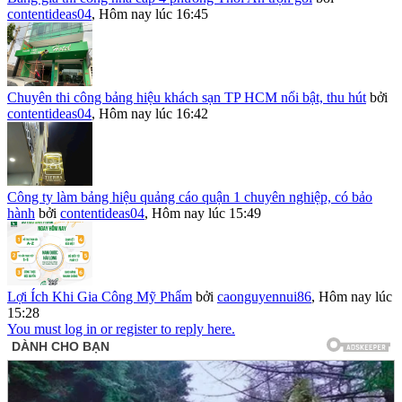
contentideas04
,
Hôm nay lúc 16:45
Chuyên thi công bảng hiệu khách sạn TP HCM nổi bật, thu hút
bởi
contentideas04
,
Hôm nay lúc 16:42
Công ty làm bảng hiệu quảng cáo quận 1 chuyên nghiệp, có bảo
hành
bởi
contentideas04
,
Hôm nay lúc 15:49
Lợi Ích Khi Gia Công Mỹ Phẩm
bởi
caonguyennui86
,
Hôm nay lúc
15:28
You must log in or register to reply here.