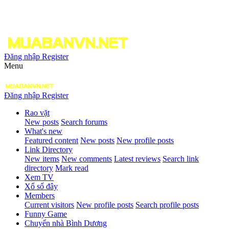
Đăng nhập
Register
Menu
Đăng nhập
Register
Rao vặt
New posts
Search forums
What's new
Featured content
New posts
New profile posts
Link Directory
New items
New comments
Latest reviews
Search link
directory
Mark read
Xem TV
Xổ số đây
Members
Current visitors
New profile posts
Search profile posts
Funny Game
Chuyển nhà Bình Dương