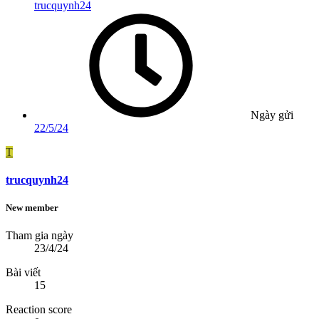
trucquynh24
Ngày gửi
22/5/24
T
trucquynh24
New member
Tham gia ngày
23/4/24
Bài viết
15
Reaction score