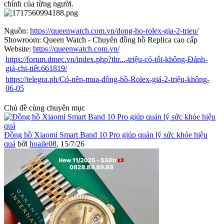
chính của từng người.
Nguồn:
https://queenwatch.com.vn/dong-ho-rolex-gia-2-trieu/
Showroom: Queen Watch - Chuyên đồng hồ Replica cao cấp
Website:
https://queenwatch.com.vn/
https://forum.dmec.vn/index.php?thr...-triệu-có-tốt-không-Đánh-
giá-chi-tiết.661819/
https://telegra.ph/Có-nên-mua-đồng-hồ-Rolex-giá-2-triệu-không-
06-05
Chủ đề cùng chuyên mục
Đồng hồ Xiaomi Smart Band 10 Pro giúp quản lý sức khỏe hiệu
quả
bởi
hoaile08
,
15/7/26