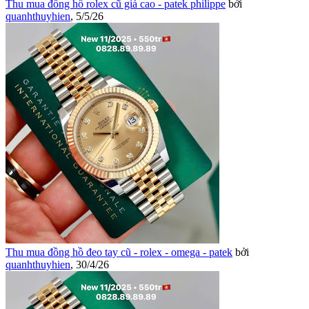
Thu mua đồng hồ rolex cũ giá cao - patek philippe
bởi
quanhthuyhien
,
5/5/26
Thu mua đồng hồ đeo tay cũ - rolex - omega - patek
bởi
quanhthuyhien
,
30/4/26