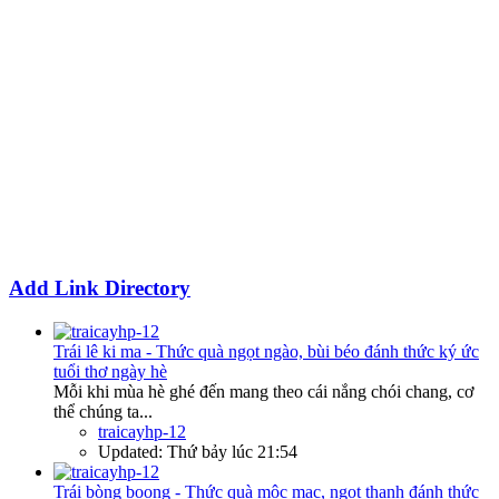
Add Link Directory
Trái lê ki ma - Thức quà ngọt ngào, bùi béo đánh thức ký ức
tuổi thơ ngày hè
Mỗi khi mùa hè ghé đến mang theo cái nắng chói chang, cơ
thể chúng ta...
traicayhp-12
Updated:
Thứ bảy lúc 21:54
Trái bòng boong - Thức quà mộc mạc, ngọt thanh đánh thức