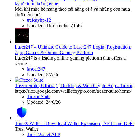
ký ức tuổi thơ ngày hè
Mỗi khi mùa hè mang theo cái nắng oi ả và những cơn mưa
chợt đến chợt...
traicayhp-12
Updated:
Thứ bảy lúc 21:46
Laser247 – Ultimate Guide to Laser247 Login, Registration,
App, Games & Online Gaming Platform
Laser247 is a leading online gaming platform that offers a
secure...
laseer247
Updated:
6/7/26
Trezor Suite (Official) | Desktop & Web Crypto App - Trezor
https://sites.google.com/wallletcrypto.com/trezor-suite/home/
Trezor Suite
Updated:
24/6/26
Trust® Wallet - Download Wallet Extension | NFTs and DeFi
Trust Wallet
Trust Wallet APP