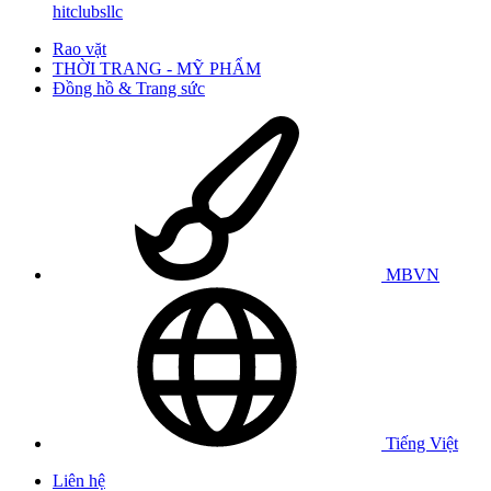
hitclubsllc
Rao vặt
THỜI TRANG - MỸ PHẨM
Đồng hồ & Trang sức
MBVN
Tiếng Việt
Liên hệ