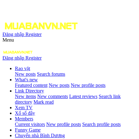
Đăng nhập
Register
Menu
Đăng nhập
Register
Rao vặt
New posts
Search forums
What's new
Featured content
New posts
New profile posts
Link Directory
New items
New comments
Latest reviews
Search link
directory
Mark read
Xem TV
Xổ số đây
Members
Current visitors
New profile posts
Search profile posts
Funny Game
Chuyển nhà Bình Dương