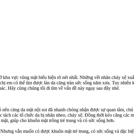
 ở khu vực vùng mặt biểu hiện rõ nét nhất. Những vết nhăn chảy xệ xuấ
c chị em có thể tìm được làn da căng tràn sức sống năm xưa. Tuy nhiên 
ác. Hãy cùng chúng tôi đi tìm về vấn đề này ngay sau đây nhé.
ên căng da mặt nội soi đã nhanh chóng nhận được sự quan tâm, chú ý c
óc tách các tổ chức da bị nhăn nheo, chảy xệ. Đồng thời kéo căng các
 mặt, giúp cho khuôn mặt trông trẻ trung và có sức sống hơn.
Nhưng vẫn muốn có được khuôn mặt trẻ trung, có sức sống và đặc biệt l