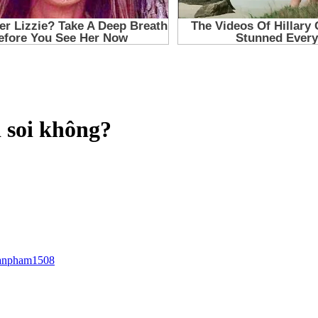
i soi không?
anpham1508