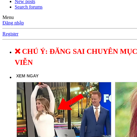
New posts
Search forums
Menu
Đăng nhập
Register
❌ CHÚ Ý: ĐĂNG SAI CHUYÊN MỤC
VIỄN