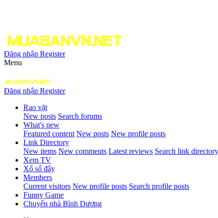
Đăng nhập
Register
Menu
Đăng nhập
Register
Rao vặt
New posts
Search forums
What's new
Featured content
New posts
New profile posts
Link Directory
New items
New comments
Latest reviews
Search link director
Xem TV
Xổ số đây
Members
Current visitors
New profile posts
Search profile posts
Funny Game
Chuyển nhà Bình Dương