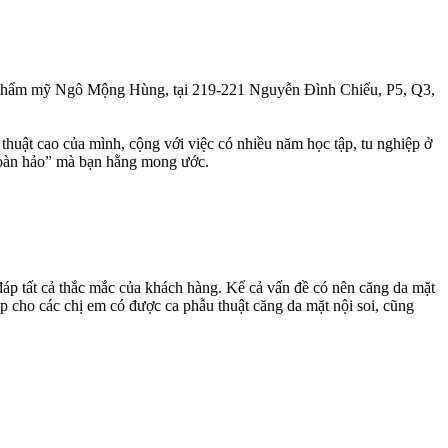
ện thẩm mỹ Ngô Mộng Hùng, tại 219-221 Nguyễn Đình Chiểu, P5, Q3,
huật cao của mình, cộng với việc có nhiều năm học tập, tu nghiệp ở
 “hoàn hảo” mà bạn hằng mong ước.
 đáp tất cả thắc mắc của khách hàng. Kể cả vấn đề có nên căng da mặt
 cho các chị em có được ca phẫu thuật căng da mặt nội soi, cũng