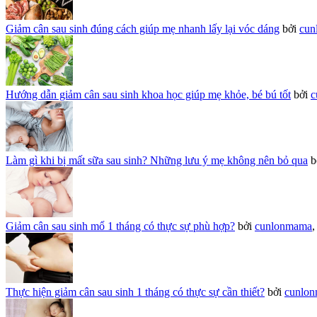
Giảm cân sau sinh đúng cách giúp mẹ nhanh lấy lại vóc dáng
bởi
cun
Hướng dẫn giảm cân sau sinh khoa học giúp mẹ khỏe, bé bú tốt
bởi
c
Làm gì khi bị mất sữa sau sinh? Những lưu ý mẹ không nên bỏ qua
b
Giảm cân sau sinh mổ 1 tháng có thực sự phù hợp?
bởi
cunlonmama
Thực hiện giảm cân sau sinh 1 tháng có thực sự cần thiết?
bởi
cunlo