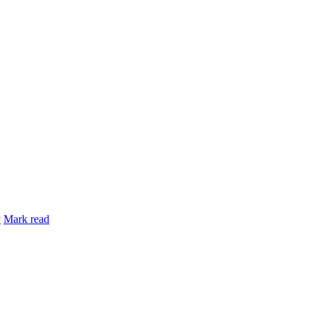
y
Mark read