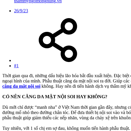
thammyngomonghung.vn
26/9/23
#1
Thời gian qua đi, những dấu hiệu lão hóa bắt đầu xuất hiện. Đặc biệt
ngoại hình của mình. Phẫu thuật căng da mặt nội soi ra đời. Giúp cá
căng da mặt nội soi
không. Hay nên đi tiến hành dịch vụ thẩm mỹ kh
CÓ NÊN CĂNG DA MẶT NỘI SOI HAY KHÔNG?
Dù mới chỉ được “manh nha” ở Việt Nam thời gian gần đây, nhưng có n
đường mổ nhỏ theo đường chân tóc. Để đưa thiết bị nội soi vào và b
phẫu thuật giúp giảm thiểu các nếp nhăn, vùng da chảy xệ trên khuôn
Tuy nhiên, với 1 số chị em sợ đau, không muốn tiến hành phẫu thuật. 