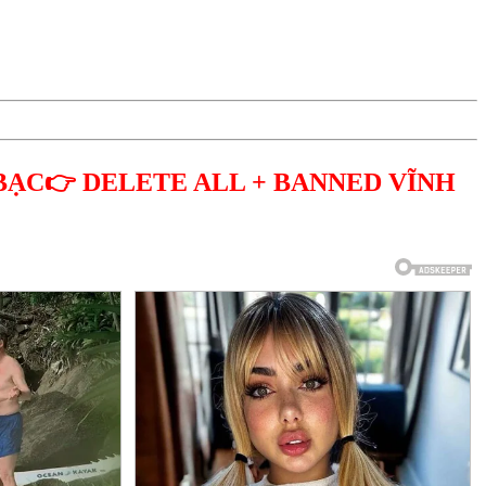
BẠC👉 DELETE ALL + BANNED VĨNH