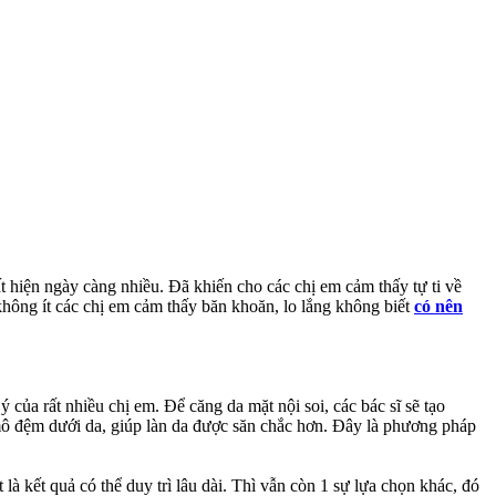
t hiện ngày càng nhiều. Đã khiến cho các chị em cảm thấy tự ti về
không ít các chị em cảm thấy băn khoăn, lo lắng không biết
có nên
ủa rất nhiều chị em. Để căng da mặt nội soi, các bác sĩ sẽ tạo
 mô đệm dưới da, giúp làn da được săn chắc hơn. Đây là phương pháp
à kết quả có thể duy trì lâu dài. Thì vẫn còn 1 sự lựa chọn khác, đó