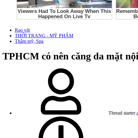
Rao vặt
THỜI TRANG - MỸ PHẨM
Thẫm mỹ, Spa
TPHCM
có nên căng da mặt nộ
Thread starter