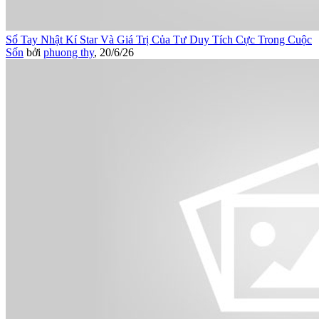
Sổ Tay Nhật Kí Star Và Giá Trị Của Tư Duy Tích Cực Trong Cuộc
Sốn
bởi
phuong thy
,
20/6/26