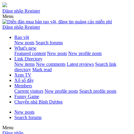
Đăng nhập
Register
Menu
Đăng nhập
Register
Rao vặt
New posts
Search forums
What's new
Featured content
New posts
New profile posts
Link Directory
New items
New comments
Latest reviews
Search link
directory
Mark read
Xem TV
Xổ số đây
Members
Current visitors
New profile posts
Search profile posts
Funny Game
Chuyển nhà Bình Dương
New posts
Search forums
Menu
Đăng nhập