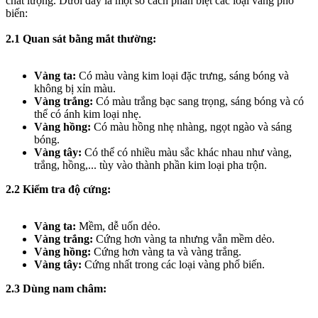
chất lượng. Dưới đây là một số cách phân biệt các loại vàng phổ
biến:
2.1 Quan sát bằng mắt thường:
Vàng ta:
Có màu vàng kim loại đặc trưng, sáng bóng và
không bị xỉn màu.
Vàng trắng:
Có màu trắng bạc sang trọng, sáng bóng và có
thể có ánh kim loại nhẹ.
Vàng hồng:
Có màu hồng nhẹ nhàng, ngọt ngào và sáng
bóng.
Vàng tây:
Có thể có nhiều màu sắc khác nhau như vàng,
trắng, hồng,... tùy vào thành phần kim loại pha trộn.
2.2 Kiểm tra độ cứng:
Vàng ta:
Mềm, dễ uốn dẻo.
Vàng trắng:
Cứng hơn vàng ta nhưng vẫn mềm dẻo.
Vàng hồng:
Cứng hơn vàng ta và vàng trắng.
Vàng tây:
Cứng nhất trong các loại vàng phổ biến.
2.3 Dùng nam châm: