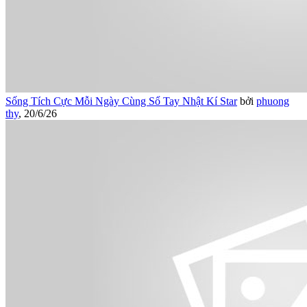
Sống Tích Cực Mỗi Ngày Cùng Sổ Tay Nhật Kí Star
bởi
phuong
thy
,
20/6/26