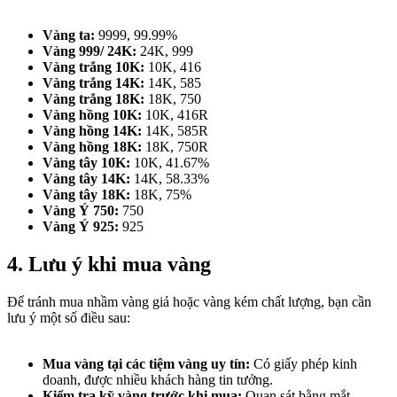
Vàng ta:
9999, 99.99%
Vàng 999/ 24K:
24K, 999
Vàng trắng 10K:
10K, 416
Vàng trắng 14K:
14K, 585
Vàng trắng 18K:
18K, 750
Vàng hồng 10K:
10K, 416R
Vàng hồng 14K:
14K, 585R
Vàng hồng 18K:
18K, 750R
Vàng tây 10K:
10K, 41.67%
Vàng tây 14K:
14K, 58.33%
Vàng tây 18K:
18K, 75%
Vàng Ý 750:
750
Vàng Ý 925:
925
4. Lưu ý khi mua vàng​
Để tránh mua nhầm vàng giả hoặc vàng kém chất lượng, bạn cần
lưu ý một số điều sau:
Mua vàng tại các tiệm vàng uy tín:
Có giấy phép kinh
doanh, được nhiều khách hàng tin tưởng.
Kiểm tra kỹ vàng trước khi mua:
Quan sát bằng mắt