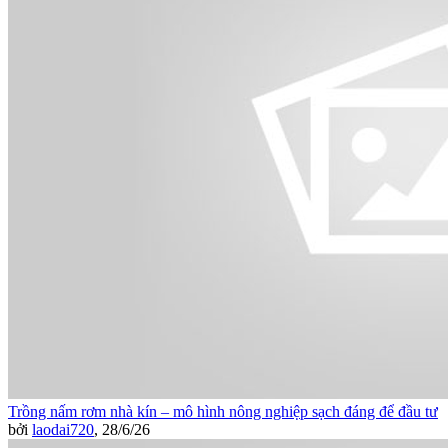
Trồng nấm rơm nhà kín – mô hình nông nghiệp sạch đáng để đầu tư
bởi
laodai720
,
28/6/26