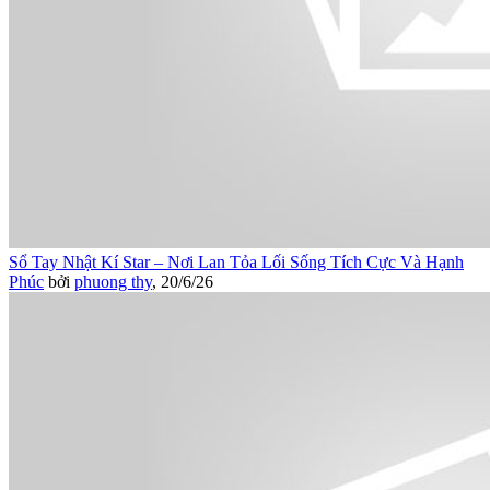
Sổ Tay Nhật Kí Star – Nơi Lan Tỏa Lối Sống Tích Cực Và Hạnh
Phúc
bởi
phuong thy
,
20/6/26