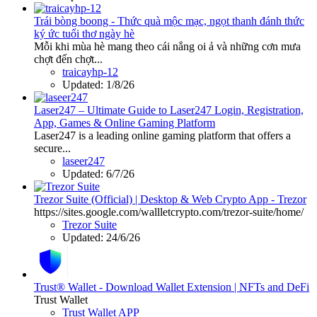
Trái bòng boong - Thức quà mộc mạc, ngọt thanh đánh thức
ký ức tuổi thơ ngày hè
Mỗi khi mùa hè mang theo cái nắng oi ả và những cơn mưa
chợt đến chợt...
traicayhp-12
Updated:
1/8/26
Laser247 – Ultimate Guide to Laser247 Login, Registration,
App, Games & Online Gaming Platform
Laser247 is a leading online gaming platform that offers a
secure...
laseer247
Updated:
6/7/26
Trezor Suite (Official) | Desktop & Web Crypto App - Trezor
https://sites.google.com/wallletcrypto.com/trezor-suite/home/
Trezor Suite
Updated:
24/6/26
Trust® Wallet - Download Wallet Extension | NFTs and DeFi
Trust Wallet
Trust Wallet APP