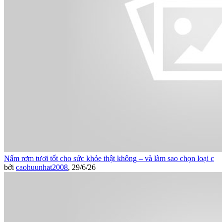
Nấm rơm tươi tốt cho sức khỏe thật không – và làm sao chọn loại c
bởi
caohuunhat2008
,
29/6/26