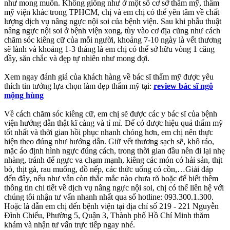
như mong muốn. Không giống như ở một số cơ sở thẩm mỹ, thẩm
mỹ viện khác trong TPHCM, chị và em chị có thể yên tâm về chất
lượng dịch vụ nâng ngực nội soi của bệnh viện. Sau khi phẫu thuật
nâng ngực nội soi ở bệnh viện xong, tùy vào cơ địa cũng như cách
chăm sóc kiêng cữ của mỗi người, khoảng 7-10 ngày là vết thương
sẽ lành và khoảng 1-3 tháng là em chị có thể sở hữu vòng 1 căng
đầy, săn chắc và đẹp tự nhiên như mong đợi.
Xem ngay đánh giá của khách hàng về bác sĩ thẩm mỹ được yêu
thích tin tưởng lựa chọn làm đẹp thẩm mỹ tại:
review bác sĩ ngô
mộng hùng
Về cách chăm sóc kiêng cữ, em chị sẽ được các y bác sĩ của bệnh
viện hướng dẫn thật kĩ càng và tỉ mỉ. Để có được hiệu quả thẩm mỹ
tốt nhất và thời gian hồi phục nhanh chóng hơn, em chị nên thực
hiện theo đúng như hướng dẫn. Giữ vết thương sạch sẽ, khô ráo,
mặc áo định hình ngực đúng cách, trong thời gian đầu nên đi lại nhẹ
nhàng, tránh để ngực va chạm mạnh, kiêng các món có hải sản, thịt
bò, thịt gà, rau muống, đồ nếp, các thức uống có cồn,…Giải đáp
đến đây, nếu như vẫn còn thắc mắc nào chưa rõ hoặc để biết thêm
thông tin chi tiết về dịch vụ nâng ngực nội soi, chị có thể liên hệ với
chúng tôi nhận tư vấn nhanh nhất qua số hotline: 093.300.1.300.
Hoặc là dẫn em chị đến bệnh viện tại địa chỉ số 219 - 221 Nguyễn
Đình Chiểu, Phường 5, Quận 3, Thành phố Hồ Chí Minh thăm
khám và nhận tư vấn trực tiếp ngay nhé.