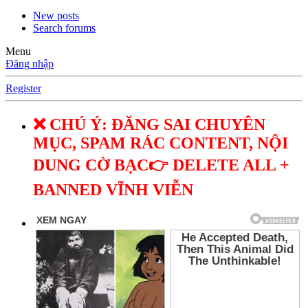
New posts
Search forums
Menu
Đăng nhập
Register
❌ CHÚ Ý: ĐĂNG SAI CHUYÊN
MỤC, SPAM RÁC CONTENT, NỘI
DUNG CỜ BẠC👉 DELETE ALL +
BANNED VĨNH VIỄN