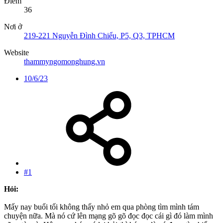
Điểm
36
Nơi ở
219-221 Nguyễn Đình Chiểu, P5, Q3, TPHCM
Website
thammyngomonghung.vn
10/6/23
#1
Hỏi:
Mấy nay buổi tối không thấy nhỏ em qua phòng tìm mình tám
chuyện nữa. Mà nó cứ lên mạng gõ gõ đọc đọc cái gì đó làm mình