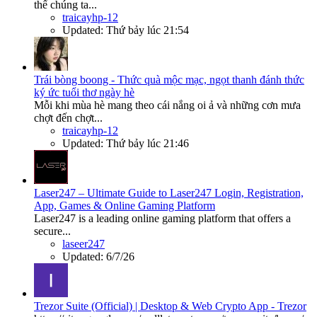
thể chúng ta...
traicayhp-12
Updated:
Thứ bảy lúc 21:54
Trái bòng boong - Thức quà mộc mạc, ngọt thanh đánh thức
ký ức tuổi thơ ngày hè
Mỗi khi mùa hè mang theo cái nắng oi ả và những cơn mưa
chợt đến chợt...
traicayhp-12
Updated:
Thứ bảy lúc 21:46
Laser247 – Ultimate Guide to Laser247 Login, Registration,
App, Games & Online Gaming Platform
Laser247 is a leading online gaming platform that offers a
secure...
laseer247
Updated:
6/7/26
Trezor Suite (Official) | Desktop & Web Crypto App - Trezor