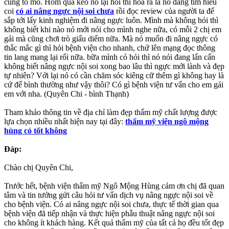
cũng tò mò. Hôm qua kéo nó lại hỏi thì hóa ra là nó đang tìm hiểu
coi
có ai nâng ngực nội soi chưa
rồi đọc review của người ta để
sắp tới lấy kinh nghiệm đi nâng ngực luôn. Mình mà không hỏi thì
không biết khi nào nó mới nói cho mình nghe nữa, có mỗi 2 chị em
gái mà cũng chơi trò giấu diếm nữa. Mà nó muốn đi nâng ngực có
thắc mắc gì thì hỏi bệnh viện cho nhanh, chứ lên mạng đọc thông
tin lang mang lại rối nữa. bữa mình có hỏi thì nó nói đang lấn cấn
không biết nâng ngực nội soi xong bao lâu thì ngực mới lành và đẹp
tự nhiên? Với lại nó có cần chăm sóc kiêng cữ thêm gì không hay là
cứ để bình thường như vậy thôi? Có gì bệnh viện tư vấn cho em gái
em với nha. (Quyên Chi - bình Thạnh)
Tham khảo thông tin về địa chỉ làm đẹp thẩm mỹ chất lượng được
lựa chọn nhiều nhất hiện nay tại đây:
thẩm mỹ viện ngô mộng
hùng có tốt không
Đáp:
Chào chị Quyên Chi,
Trước hết, bệnh viện thẩm mỹ Ngô Mộng Hùng cảm ơn chị đã quan
tâm và tin tưởng gửi câu hỏi tư vấn dịch vụ nâng ngực nội soi về
cho bệnh viện. Có ai nâng ngực nội soi chưa, thực tế thời gian qua
bệnh viện đã tiếp nhận và thực hiện phẫu thuật nâng ngực nội soi
cho không ít khách hàng. Kết quả thẩm mỹ của tất cả họ đều tốt đẹp