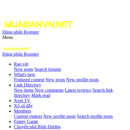
Đăng nhập
Register
Menu
Đăng nhập
Register
Rao vặt
New posts
Search forums
What's new
Featured content
New posts
New profile posts
Link Directory
New items
New comments
Latest reviews
Search link
directory
Mark read
Xem TV
Xổ số đây
Members
Current visitors
New profile posts
Search profile posts
Funny Game
Chuyển nhà Bình Dương