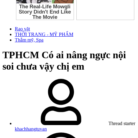
Rao vặt
THỜI TRANG - MỸ PHẨM
Thẫm mỹ, Spa
TPHCM
Có ai nâng ngực nội
soi chưa vậy chị em
Thread starter
khachhangtuvan