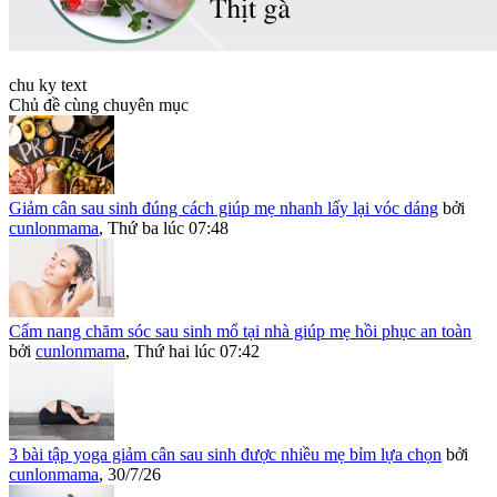
chu ky text
Chủ đề cùng chuyên mục
Giảm cân sau sinh đúng cách giúp mẹ nhanh lấy lại vóc dáng
bởi
cunlonmama
,
Thứ ba lúc 07:48
Cẩm nang chăm sóc sau sinh mổ tại nhà giúp mẹ hồi phục an toàn
bởi
cunlonmama
,
Thứ hai lúc 07:42
3 bài tập yoga giảm cân sau sinh được nhiều mẹ bỉm lựa chọn
bởi
cunlonmama
,
30/7/26