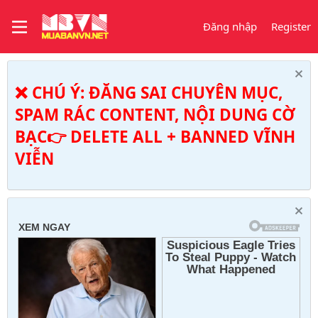
Đăng nhập
Register
❌ CHÚ Ý: ĐĂNG SAI CHUYÊN MỤC,
SPAM RÁC CONTENT, NỘI DUNG CỜ
BẠC👉 DELETE ALL + BANNED VĨNH
VIỄN