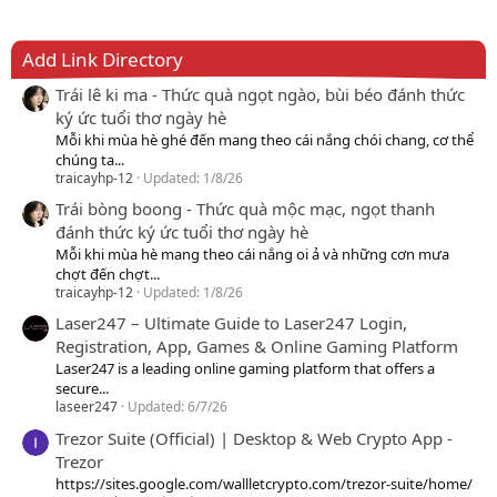
Add Link Directory
Trái lê ki ma - Thức quà ngọt ngào, bùi béo đánh thức
ký ức tuổi thơ ngày hè
Mỗi khi mùa hè ghé đến mang theo cái nắng chói chang, cơ thể
chúng ta...
traicayhp-12
Updated:
1/8/26
Trái bòng boong - Thức quà mộc mạc, ngọt thanh
đánh thức ký ức tuổi thơ ngày hè
Mỗi khi mùa hè mang theo cái nắng oi ả và những cơn mưa
chợt đến chợt...
traicayhp-12
Updated:
1/8/26
Laser247 – Ultimate Guide to Laser247 Login,
Registration, App, Games & Online Gaming Platform
Laser247 is a leading online gaming platform that offers a
secure...
laseer247
Updated:
6/7/26
Trezor Suite (Official) | Desktop & Web Crypto App -
Trezor
https://sites.google.com/wallletcrypto.com/trezor-suite/home/