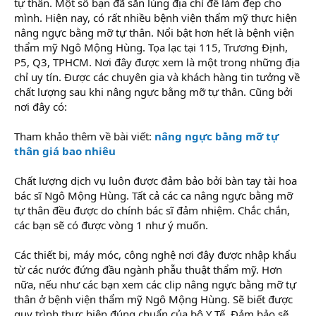
tự thân. Một số bạn đã săn lùng địa chỉ để làm đẹp cho
mình. Hiện nay, có rất nhiều bệnh viện thẩm mỹ thực hiện
nâng ngực bằng mỡ tự thân. Nổi bật hơn hết là bệnh viện
thẩm mỹ Ngô Mộng Hùng. Tọa lạc tại 115, Trương Định,
P5, Q3, TPHCM. Nơi đây được xem là một trong những địa
chỉ uy tín. Được các chuyên gia và khách hàng tin tưởng về
chất lượng sau khi nâng ngực bằng mỡ tự thân. Cũng bởi
nơi đây có:
Tham khảo thêm về bài viết:
nâng ngực bằng mỡ tự
thân giá bao nhiêu
Chất lượng dịch vụ luôn được đảm bảo bởi bàn tay tài hoa
bác sĩ Ngô Mộng Hùng. Tất cả các ca nâng ngực bằng mỡ
tự thân đều được do chính bác sĩ đảm nhiệm. Chắc chắn,
các bạn sẽ có được vòng 1 như ý muốn.
Các thiết bị, máy móc, công nghệ nơi đây được nhập khẩu
từ các nước đứng đầu ngành phẫu thuật thẩm mỹ. Hơn
nữa, nếu như các bạn xem các clip nâng ngực bằng mỡ tự
thân ở bệnh viện thẩm mỹ Ngô Mộng Hùng. Sẽ biết được
quy trình thực hiện đúng chuẩn của bộ Y Tế. Đảm bảo sẽ