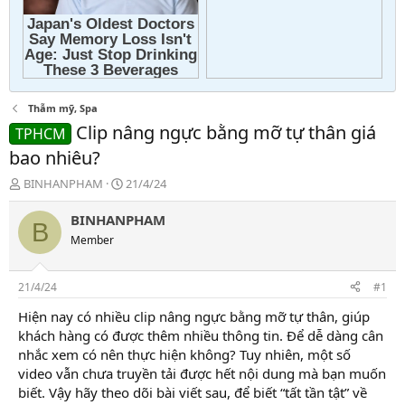
Thẫm mỹ, Spa
Clip nâng ngực bằng mỡ tự thân giá
TPHCM
bao nhiêu?
T
N
BINHANPHAM
21/4/24
h
g
r
à
BINHANPHAM
B
e
y
Member
a
g
d
ử
s
i
21/4/24
#1
t
a
Hiện nay có nhiều clip nâng ngực bằng mỡ tự thân, giúp
r
khách hàng có được thêm nhiều thông tin. Để dễ dàng cân
t
nhắc xem có nên thực hiện không? Tuy nhiên, một số
e
video vẫn chưa truyền tải được hết nội dung mà bạn muốn
r
biết. Vậy hãy theo dõi bài viết sau, để biết “tất tần tật” về