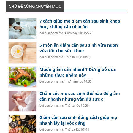
CHỦ ĐỀ CÙNG CHUYÊN MỤC
7 cách giúp mẹ giảm cân sau sinh khoa
học, không cần nhịn ăn
bởi
cunlonmama
,
Hôm nay lúc 15:27
5 món ăn giảm cân sau sinh vừa ngon
vừa tốt cho sức khỏe
bởi
cunlonmama
,
Thứ sáu lúc 10:20
Muốn giảm cân nhanh? Đừng bỏ qua
những thực phẩm này
bởi
cunlonmama
,
Thứ năm lúc 14:35
Chăm sóc mẹ sau sinh thế nào để giảm
cân nhanh nhưng vẫn đủ sức c
bởi
cunlonmama
,
Thứ tư lúc 10:30
Giảm cân sau sinh đúng cách giúp mẹ
nhanh lấy lại vóc dáng
bởi
cunlonmama
,
Thứ ba lúc 07:48