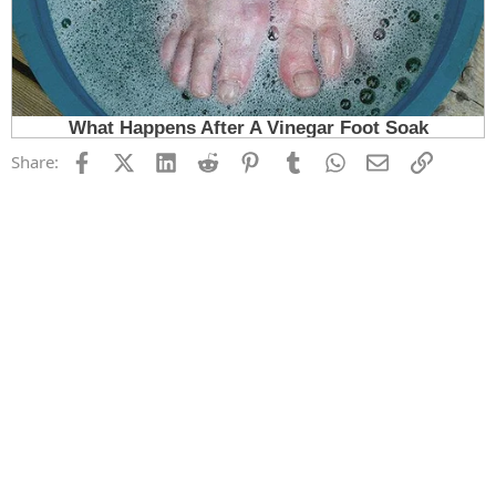
Facebook
X (Twitter)
LinkedIn
Reddit
Pinterest
Tumblr
WhatsApp
Email
Link
Share: