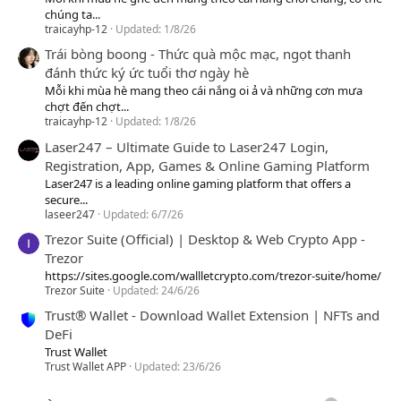
chúng ta...
traicayhp-12
Updated:
1/8/26
Trái bòng boong - Thức quà mộc mạc, ngọt thanh
đánh thức ký ức tuổi thơ ngày hè
Mỗi khi mùa hè mang theo cái nắng oi ả và những cơn mưa
chợt đến chợt...
traicayhp-12
Updated:
1/8/26
Laser247 – Ultimate Guide to Laser247 Login,
Registration, App, Games & Online Gaming Platform
Laser247 is a leading online gaming platform that offers a
secure...
laseer247
Updated:
6/7/26
Trezor Suite (Official) | Desktop & Web Crypto App -
Trezor
https://sites.google.com/wallletcrypto.com/trezor-suite/home/
Trezor Suite
Updated:
24/6/26
Trust® Wallet - Download Wallet Extension | NFTs and
DeFi
Trust Wallet
Trust Wallet APP
Updated:
23/6/26