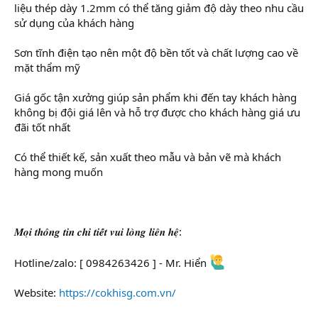
liệu thép dày 1.2mm có thể tăng giảm độ dày theo nhu cầu
sử dụng của khách hàng
Sơn tĩnh điện tạo nên một độ bền tốt và chất lượng cao về
mặt thẩm mỹ
Giá gốc tận xưởng giúp sản phẩm khi đến tay khách hàng
không bị đội giá lên và hỗ trợ được cho khách hàng giá ưu
đãi tốt nhất
Có thể thiết kế, sản xuất theo mẫu và bản vẽ mà khách
hàng mong muốn
𝑴𝒐̣𝒊 𝒕𝒉𝒐̂𝒏𝒈 𝒕𝒊𝒏 𝒄𝒉𝒊 𝒕𝒊𝒆̂́𝒕 𝒗𝒖𝒊 𝒍𝒐̀𝒏𝒈 𝒍𝒊𝒆̂𝒏 𝒉𝒆̣̂:
Hotline/zalo: [ 0984263426 ] - Mr. Hiển
Website:
https://cokhisg.com.vn/