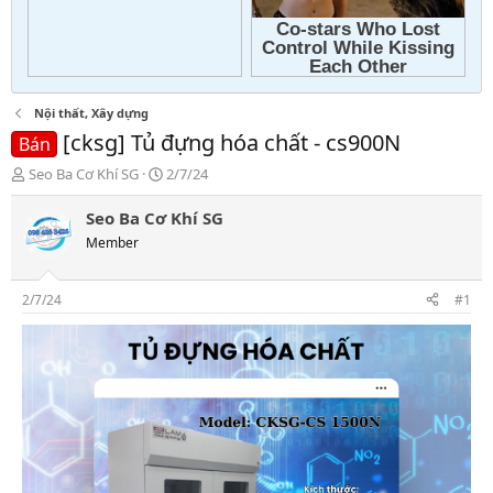
Nội thất, Xây dựng
[cksg] Tủ đựng hóa chất - cs900N
Bán
T
N
Seo Ba Cơ Khí SG
2/7/24
h
g
r
à
Seo Ba Cơ Khí SG
e
y
Member
a
g
d
ử
s
i
2/7/24
#1
t
a
r
t
e
r