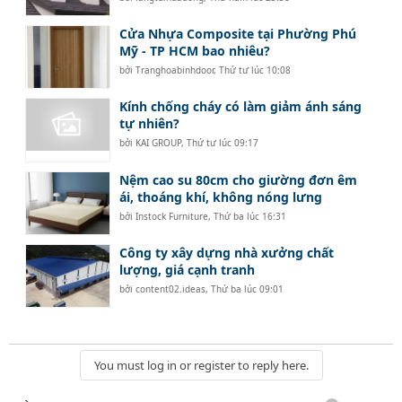
Cửa Nhựa Composite tại Phường Phú
Mỹ - TP HCM bao nhiêu?
bởi
Tranghoabinhdoor
,
Thứ tư lúc 10:08
Kính chống cháy có làm giảm ánh sáng
tự nhiên?
bởi
KAI GROUP
,
Thứ tư lúc 09:17
Nệm cao su 80cm cho giường đơn êm
ái, thoáng khí, không nóng lưng
bởi
Instock Furniture
,
Thứ ba lúc 16:31
Công ty xây dựng nhà xưởng chất
lượng, giá cạnh tranh
bởi
content02.ideas
,
Thứ ba lúc 09:01
You must log in or register to reply here.