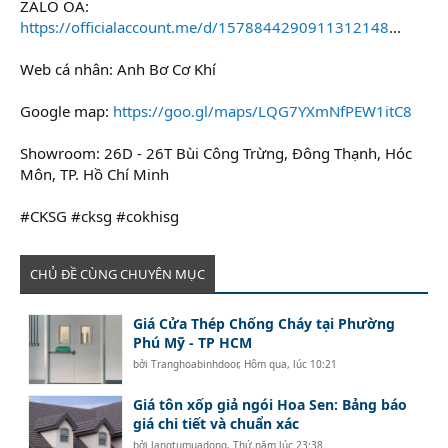
ZALO OA:
https://officialaccount.me/d/1578844290911312148
...
Web cá nhân: Anh Bơ Cơ Khí
Google map:
https://goo.gl/maps/LQG7YXmNfPEW1itC8
Showroom: 26D - 26T Bùi Công Trừng, Đông Thạnh, Hóc
Môn, TP. Hồ Chí Minh
#CKSG #cksg #cokhisg
CHỦ ĐỀ CÙNG CHUYÊN MỤC
Giá Cửa Thép Chống Cháy tại Phường
Phú Mỹ - TP HCM
bởi
Tranghoabinhdoor
,
Hôm qua, lúc 10:21
Giá tôn xốp giả ngói Hoa Sen: Bảng báo
giá chi tiết và chuẩn xác
bởi
langtumuadong
,
Thứ năm lúc 23:38