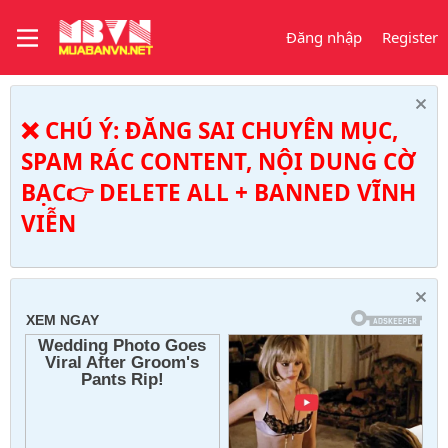
Đăng nhập
Register
❌ CHÚ Ý: ĐĂNG SAI CHUYÊN MỤC,
SPAM RÁC CONTENT, NỘI DUNG CỜ
BẠC👉 DELETE ALL + BANNED VĨNH
VIỄN