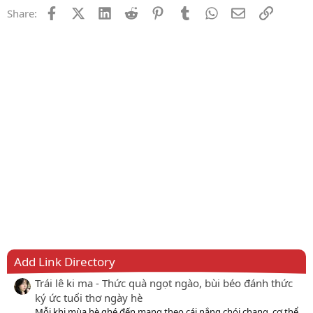
Facebook
X (Twitter)
LinkedIn
Reddit
Pinterest
Tumblr
WhatsApp
Email
Link
Share:
Add Link Directory
Trái lê ki ma - Thức quà ngọt ngào, bùi béo đánh thức
ký ức tuổi thơ ngày hè
Mỗi khi mùa hè ghé đến mang theo cái nắng chói chang, cơ thể