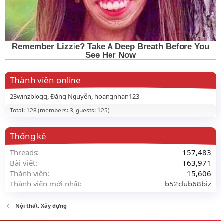
Thành viên online
23winzblogg
Đăng Nguyễn
hoangnhan123
Total: 128 (members: 3, guests: 125)
Thống kê
Threads
157,483
Bài viết
163,971
Thành viên
15,606
Thành viên mới nhất
b52club68biz
Nội thất, Xây dựng