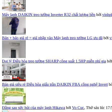
Máy lạnh DAIKIN treo tường Inverter R32 chất lượng bền
bởi
vinhp
Bán + báo giá rẻ = giá nhập vào Máy lạnh treo tường LG ưu đã
bởi
v
Đại lý Điều hòa treo tường SHARP công suất 1.5HP miễn phí gia
bở
Bán giá siêu rẻ Điều hòa giấu trần DAIKIN FBA công nghệ Invert
b
Đằng sau sức hút của máy lạnh Hikawa
bởi
Vo Cuc
,
Thứ sáu lúc 17: