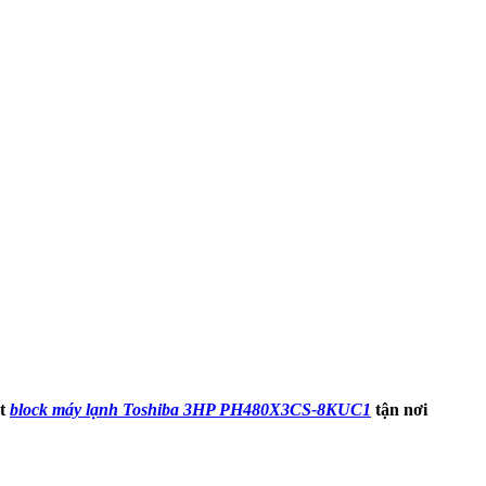
ặt
block máy lạnh Toshiba 3HP PH480X3CS-8KUC1
tận nơi