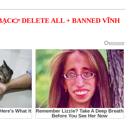
BẠC👉 DELETE ALL + BANNED VĨNH