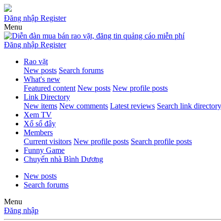
Đăng nhập
Register
Menu
Đăng nhập
Register
Rao vặt
New posts
Search forums
What's new
Featured content
New posts
New profile posts
Link Directory
New items
New comments
Latest reviews
Search link director
Xem TV
Xổ số đây
Members
Current visitors
New profile posts
Search profile posts
Funny Game
Chuyển nhà Bình Dương
New posts
Search forums
Menu
Đăng nhập