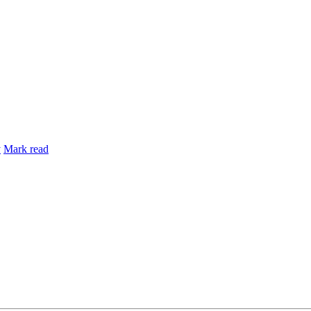
y
Mark read