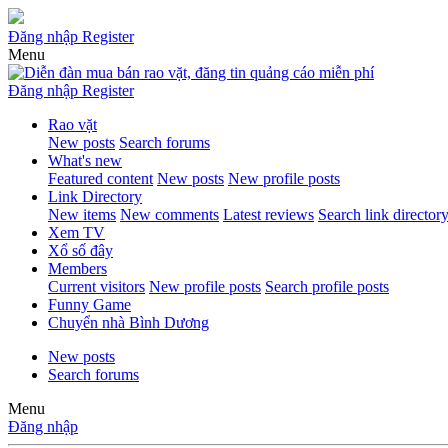
Đăng nhập
Register
Menu
Đăng nhập
Register
Rao vặt
New posts
Search forums
What's new
Featured content
New posts
New profile posts
Link Directory
New items
New comments
Latest reviews
Search link director
Xem TV
Xổ số đây
Members
Current visitors
New profile posts
Search profile posts
Funny Game
Chuyển nhà Bình Dương
New posts
Search forums
Menu
Đăng nhập