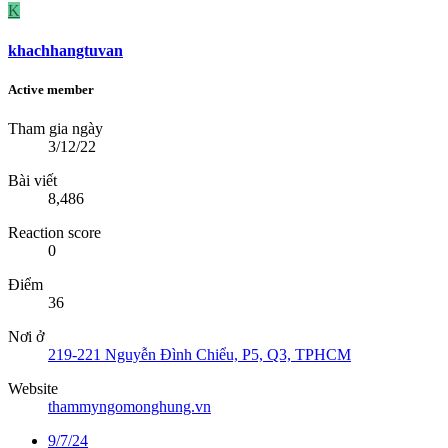
K
khachhangtuvan
Active member
Tham gia ngày
3/12/22
Bài viết
8,486
Reaction score
0
Điểm
36
Nơi ở
219-221 Nguyễn Đình Chiểu, P5, Q3, TPHCM
Website
thammyngomonghung.vn
9/7/24