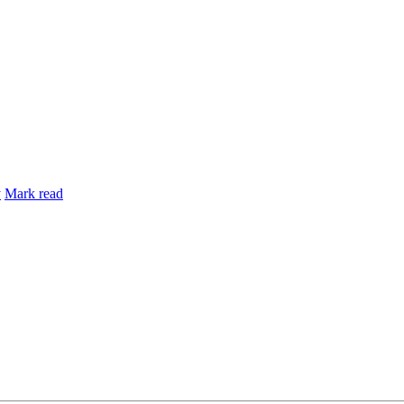
y
Mark read