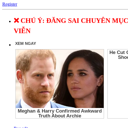
Register
❌ CHÚ Ý: ĐĂNG SAI CHUYÊN MỤC
VIỄN