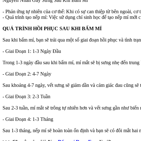
Nguyên Nhân Gây Sưng Sau Khi Bấm Mí
- Phản ứng tự nhiên của cơ thể: Khi có sự can thiệp từ bên ngoài, cơ
- Quá trình tạo nếp mí: Việc sử dụng chỉ sinh học để tạo nếp mí mới c
QUÁ TRÌNH HỒI PHỤC SAU KHI BẤM MÍ
Sau khi bấm mí, bạn sẽ trải qua một số giai đoạn hồi phục và tình trạ
- Giai Đoạn 1: 1-3 Ngày Đầu
Trong 1-3 ngày đầu sau khi bấm mí, mí mắt sẽ bị sưng nhẹ đến trung 
- Giai Đoạn 2: 4-7 Ngày
Sau khoảng 4-7 ngày, vết sưng sẽ giảm dần và cảm giác đau cũng sẽ t
- Giai Đoạn 3: 2-3 Tuần
Sau 2-3 tuần, mí mắt sẽ trông tự nhiên hơn và vết sưng gần như biến
- Giai Đoạn 4: 1-3 Tháng
Sau 1-3 tháng, nếp mí sẽ hoàn toàn ổn định và bạn sẽ có đôi mắt hai 