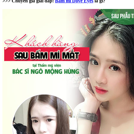
>>> Chuyên gia giải đáp:
Bấm mí Dove Eyes
là gì?