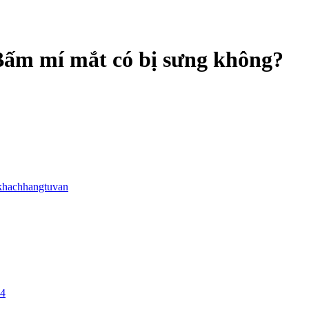
 Bấm mí mắt có bị sưng không?
khachhangtuvan
24