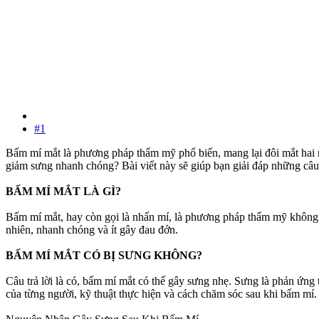
#1
Bấm mí mắt là phương pháp thẩm mỹ phổ biến, mang lại đôi mắt hai m
giảm sưng nhanh chóng? Bài viết này sẽ giúp bạn giải đáp những câu
BẤM MÍ MẮT LÀ GÌ?
Bấm mí mắt, hay còn gọi là nhấn mí, là phương pháp thẩm mỹ không 
nhiên, nhanh chóng và ít gây đau đớn.
BẤM MÍ MẮT CÓ BỊ SƯNG KHÔNG?
Câu trả lời là có, bấm mí mắt có thể gây sưng nhẹ. Sưng là phản ứng 
của từng người, kỹ thuật thực hiện và cách chăm sóc sau khi bấm mí.