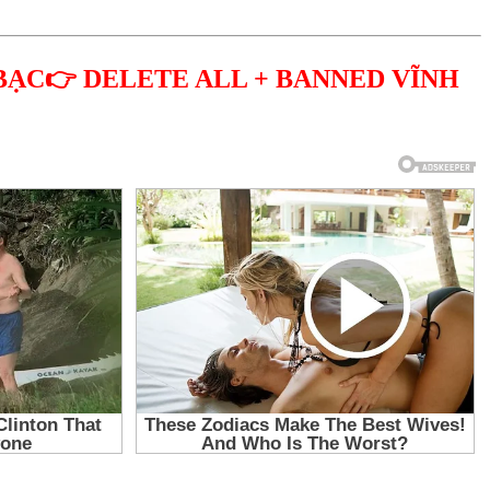
BẠC👉 DELETE ALL + BANNED VĨNH