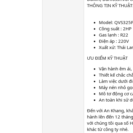
THÔNG TIN KỸ THUẬT
Model: QVS325
Công suất : 2HP
Gas lạnh : R22
Điện áp : 220V
Xuất xứ: Thái La
ƯU ĐIỂM KỸ THUẬT
Vận hành êm ái,
Thiết kế chắc ch
Làm việc dưới đ
Máy nén nhỏ gọn
Mô tơ động cơ c
An toàn khi sử 
Đến với An Khang, khá
hành lên đến 12 tháng
với chúng tôi qua số 
khác từ công ty nhé.