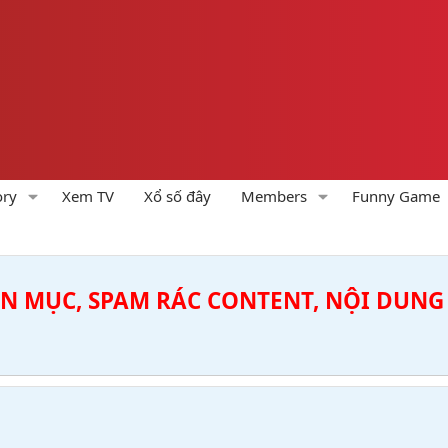
ory
Xem TV
Xổ số đây
Members
Funny Game
ÊN MỤC, SPAM RÁC CONTENT, NỘI DUNG 