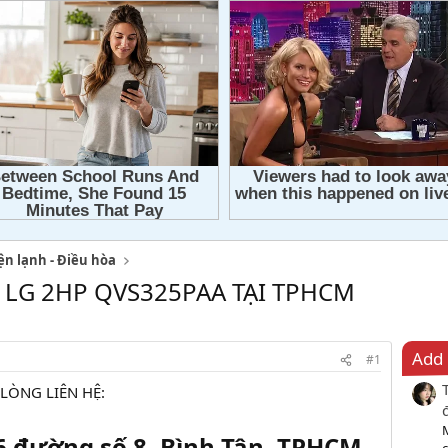
ện lạnh - Điều hòa
LG 2HP QVS325PAA TẠI TPHCM
Add 
#1
 LÒNG LIÊN HỆ:
36 đường số 8, Bình Tân, TPHCM