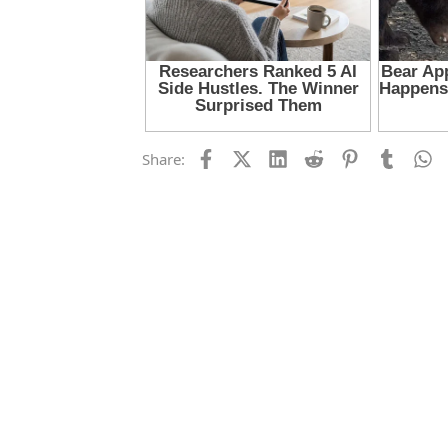
Facebook
X (Twitter)
LinkedIn
Reddit
Pinterest
Tumblr
W
Share: