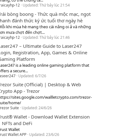
hang, cơ thể chúng ta...
raicayhp-12
Updated:
Thứ bảy lúc 21:54
Trái bòng boong - Thức quà mộc mạc, ngọt
thanh đánh thức ký ức tuổi thơ ngày hè
Mỗi khi mùa hè mang theo cái nắng oi ả và những
cơn mưa chợt đến chợt...
raicayhp-12
Updated:
Thứ bảy lúc 21:46
Laser247 – Ultimate Guide to Laser247
Login, Registration, App, Games & Online
Gaming Platform
Laser247 is a leading online gaming platform that
ffers a secure...
laseer247
Updated:
6/7/26
Trezor Suite (Official) | Desktop & Web
Crypto App - Trezor
https://sites.google.com/wallletcrypto.com/trezor-
suite/home/
rezor Suite
Updated:
24/6/26
Trust® Wallet - Download Wallet Extension
| NFTs and DeFi
rust Wallet
rust Wallet APP
Updated:
23/6/26