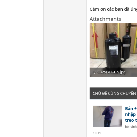
Cảm ơn các bạn đã ủn
Attachments
QVS325PAA-CN.jpg
143.9 KB · Đọc: 49
CHỦ ĐỀ CÙNG CHUYÊN
Bán +
nhập
treo 
bởi
vinh
10:19