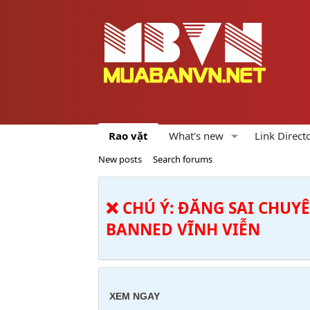
Rao vặt
What's new
Link Direct
New posts
Search forums
❌ CHÚ Ý: ĐĂNG SAI CHUY
BANNED VĨNH VIỄN