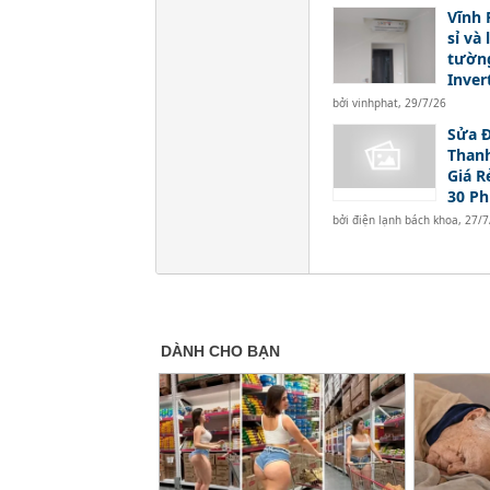
Vĩnh 
sỉ và
tườn
Inver
bởi
vinhphat
,
29/7/26
Sửa Đ
Thanh
Giá R
30 Ph
bởi
điện lạnh bách khoa
,
27/7