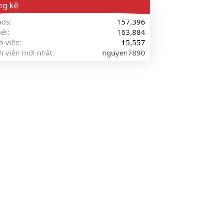
ng kê
ads
157,396
iết
163,884
h viên
15,557
h viên mới nhất
nguyen7890