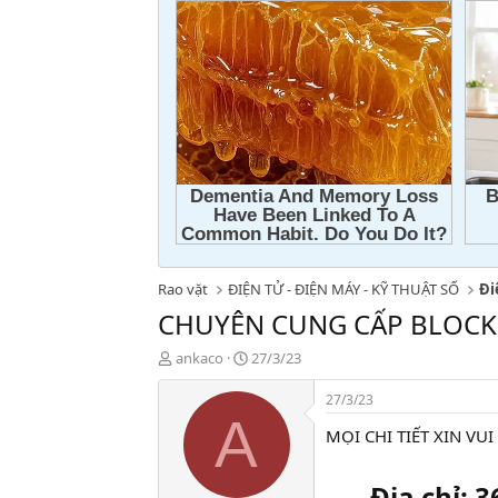
Rao vặt
ĐIỆN TỬ - ĐIỆN MÁY - KỸ THUẬT SỐ
Đi
CHUYÊN CUNG CẤP BLOCK 
T
N
ankaco
27/3/23
h
g
r
à
27/3/23
e
y
A
MỌI CHI TIẾT XIN VUI
a
g
d
ử
s
i
Địa chỉ: 
t