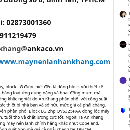
c
t
i: 02873001360
0911219479
t
khang@
ankaco.vn
www.maynenlanhankhang.com
o
ay, block LG được biết đến là dòng block với thiết kế
 hàng loạt ứng dụng nặng và hoạt động mượt mà
ờng khắc nghiệt do An Khang phân phối với công suất
T
ác thiết bị nhà bạn và sở hữu mức giá cả phải chăng.
yên phân phối Block LG 2hp QVS325PAA dòng lốc máy
ền, tuổi thọ và chất lượng cực tốt. Ngoài ra An Khang
T
ãng máy nén lạnh chính hãng khác như: Copeland,
T
 công suất 5hp mà giá cả phải chăng tại TPHCM.