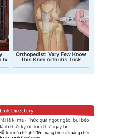
Link Directory
Trái lê ki ma - Thức quà ngọt ngào, bùi béo
đánh thức ký ức tuổi thơ ngày hè
Mỗi khi mùa hè ghé đến mang theo cái nắng chói