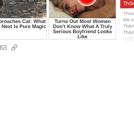
Thố
Thre
Bài v
Thàn
Thàn
hatsApp
Email
Link