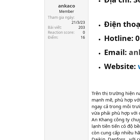
ankaco
a
r
Member
t
Tham gia ngày
Điện thoạ
e
21/3/23
Bài viết
203
r
Reaction score
0
Hotline: 
Điểm
16
Email:
an
Website:
Trên thị trường hiện n
mạnh mẽ, phù hợp với
ngay cả trong môi trư
vừa phải phù hợp với c
An Khang công ty chu
lạnh tiên tiến có độ b
còn cung cấp nhiều h
Daikin, Danfoss...với