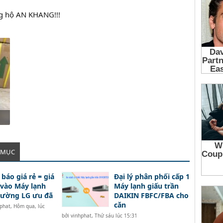
g hộ AN KHANG!!!
 MỤC
 báo giá rẻ = giá
Đại lý phân phối cấp 1
 vào Máy lạnh
Máy lạnh giấu trần
tường LG ưu đã
DAIKIN FBFC/FBA cho
căn
phat
,
Hôm qua, lúc
bởi
vinhphat
,
Thứ sáu lúc 15:31