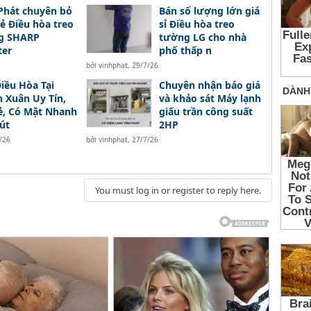
Phát chuyên bỏ
Bán số lượng lớn giá
 lẻ Điều hòa treo
sỉ Điều hòa treo
g SHARP
tường LG cho nhà
ter
phố thấp n
bởi
vinhphat
,
29/7/26
iều Hòa Tại
Chuyên nhận báo giá
 Xuân Uy Tín,
và khảo sát Máy lạnh
ẻ, Có Mặt Nhanh
giấu trần công suất
út
2HP
/26
bởi
vinhphat
,
27/7/26
You must log in or register to reply here.