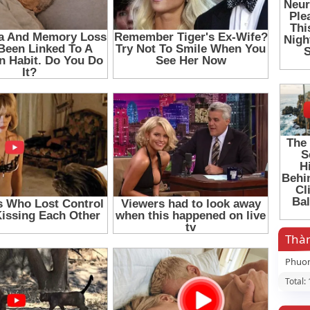
Thàn
Phuo
Total: