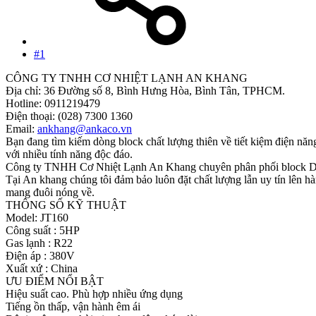
#1
CÔNG TY TNHH CƠ NHIỆT LẠNH AN KHANG
Địa chỉ: 36 Đường số 8, Bình Hưng Hòa, Bình Tân, TPHCM.
Hotline: 0911219479
Điện thoại: (028) 7300 1360
Email:
ankhang@ankaco.vn
Bạn đang tìm kiếm dòng block chất lượng thiên về tiết kiệm điện nă
với nhiều tính năng độc đáo.
Công ty TNHH Cơ Nhiệt Lạnh An Khang chuyên phân phối block Daikin
Tại An khang chúng tôi đảm bảo luôn đặt chất lượng lẫn uy tín lên h
mang đuôi nóng về.
THÔNG SỐ KỸ THUẬT
Model: JT160
Công suất : 5HP
Gas lạnh : R22
Điện áp : 380V
Xuất xứ : China
ƯU ĐIỂM NỔI BẬT
Hiệu suất cao. Phù hợp nhiều ứng dụng
Tiếng ồn thấp, vận hành êm ái