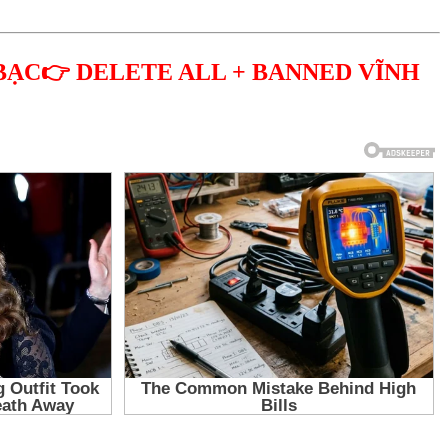
BẠC👉 DELETE ALL + BANNED VĨNH