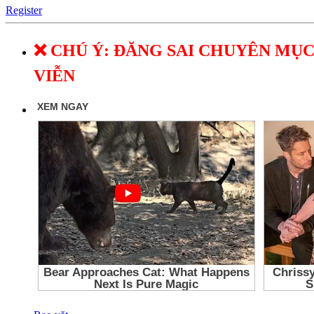
Register
❌ CHÚ Ý: ĐĂNG SAI CHUYÊN MỤC
VIỄN