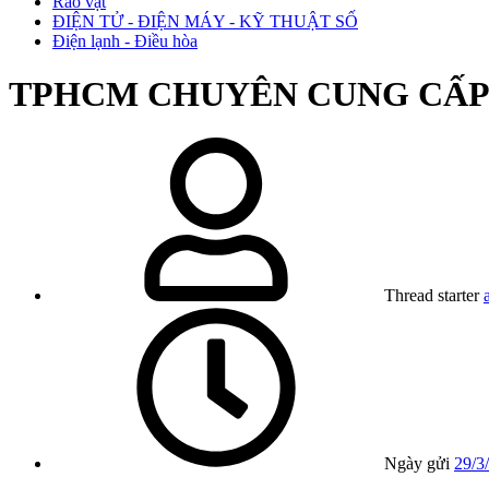
Rao vặt
ĐIỆN TỬ - ĐIỆN MÁY - KỸ THUẬT SỐ
Điện lạnh - Điều hòa
TPHCM
CHUYÊN CUNG CẤP 
Thread starter
Ngày gửi
29/3