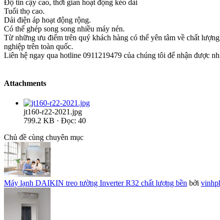
Độ tin cậy cao, thời gian hoạt động kéo dài
Tuổi thọ cao.
Dải điện áp hoạt động rộng.
Có thể ghép song song nhiều máy nén.
Từ những ưu điểm trên quý khách hàng có thể yên tâm về chất lượng s
nghiệp trên toàn quốc.
Liên hệ ngay qua hotline 0911219479 của chúng tôi để nhận được nhi
Attachments
jt160-r22-2021.jpg
799.2 KB · Đọc: 40
Chủ đề cùng chuyên mục
Máy lạnh DAIKIN treo tường Inverter R32 chất lượng bền
bởi
vinhp