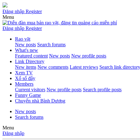
Đăng nhập
Register
Menu
Đăng nhập
Register
Rao vặt
New posts
Search forums
What's new
Featured content
New posts
New profile posts
Link Directory
New items
New comments
Latest reviews
Search link director
Xem TV
Xổ số đây
Members
Current visitors
New profile posts
Search profile posts
Funny Game
Chuyển nhà Bình Dương
New posts
Search forums
Menu
Đăng nhập