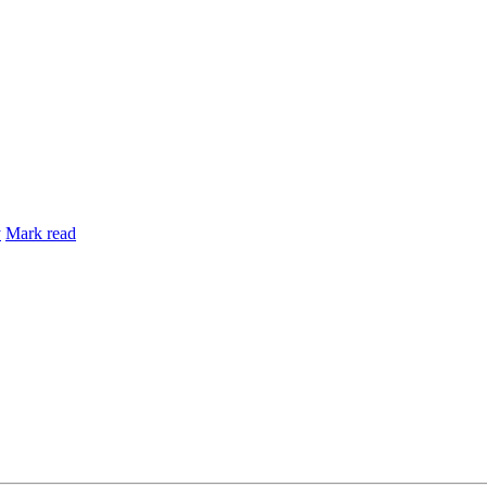
y
Mark read