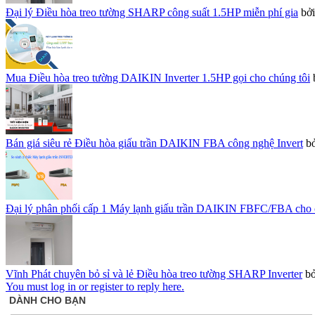
Đại lý Điều hòa treo tường SHARP công suất 1.5HP miễn phí gia
bở
Mua Điều hòa treo tường DAIKIN Inverter 1.5HP gọi cho chúng tôi
Bán giá siêu rẻ Điều hòa giấu trần DAIKIN FBA công nghệ Invert
b
Đại lý phân phối cấp 1 Máy lạnh giấu trần DAIKIN FBFC/FBA cho 
Vĩnh Phát chuyên bỏ sỉ và lẻ Điều hòa treo tường SHARP Inverter
b
You must log in or register to reply here.