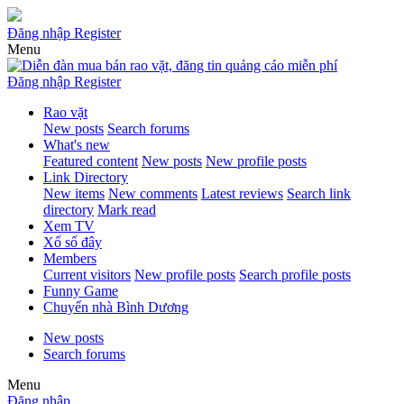
Đăng nhập
Register
Menu
Đăng nhập
Register
Rao vặt
New posts
Search forums
What's new
Featured content
New posts
New profile posts
Link Directory
New items
New comments
Latest reviews
Search link
directory
Mark read
Xem TV
Xổ số đây
Members
Current visitors
New profile posts
Search profile posts
Funny Game
Chuyển nhà Bình Dương
New posts
Search forums
Menu
Đăng nhập