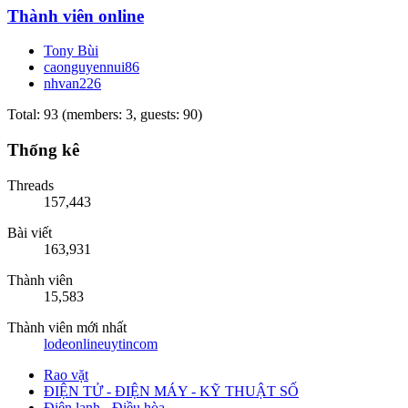
Thành viên online
Tony Bùi
caonguyennui86
nhvan226
Total: 93 (members: 3, guests: 90)
Thống kê
Threads
157,443
Bài viết
163,931
Thành viên
15,583
Thành viên mới nhất
lodeonlineuytincom
Rao vặt
ĐIỆN TỬ - ĐIỆN MÁY - KỸ THUẬT SỐ
Điện lạnh - Điều hòa