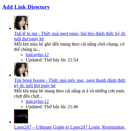
Add Link Directory
Trái lê ki ma - Thức quà ngọt ngào, bùi béo đánh thức ký ức
tuổi thơ ngày hè
Mỗi khi mùa hè ghé đến mang theo cái nắng chói chang, cơ
thể chúng ta...
traicayhp-12
Updated:
Thứ bảy lúc 21:54
Trái bòng boong - Thức quà mộc mạc, ngọt thanh đánh thức
ký ức tuổi thơ ngày hè
Mỗi khi mùa hè mang theo cái nắng oi ả và những cơn mưa
chợt đến chợt...
traicayhp-12
Updated:
Thứ bảy lúc 21:46
Laser247 – Ultimate Guide to Laser247 Login, Registration,