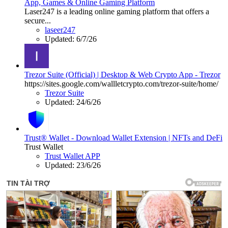
App, Games & Online Gaming Platform
Laser247 is a leading online gaming platform that offers a
secure...
laseer247
Updated:
6/7/26
Trezor Suite (Official) | Desktop & Web Crypto App - Trezor
https://sites.google.com/wallletcrypto.com/trezor-suite/home/
Trezor Suite
Updated:
24/6/26
Trust® Wallet - Download Wallet Extension | NFTs and DeFi
Trust Wallet
Trust Wallet APP
Updated:
23/6/26