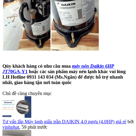
Qúy khách hàng có nhu cầu mua
máy nén Daikin 6HP
JT7
0GA-Y1
hoặc các sản phẩm máy nén lạnh khác vui lòng
LH Hotline 0931 143 034 (Ms.Ngân) để được hỗ trợ nhanh
nhất, giao hàng tận nơi toàn quốc
Chủ đề cùng chuyên mục
Tư vấn lắp Máy lạnh giấu trần DAIKIN 4.0 ngựa (4.0HP) giá rẻ
bởi
vinhphat
,
59 phút trước