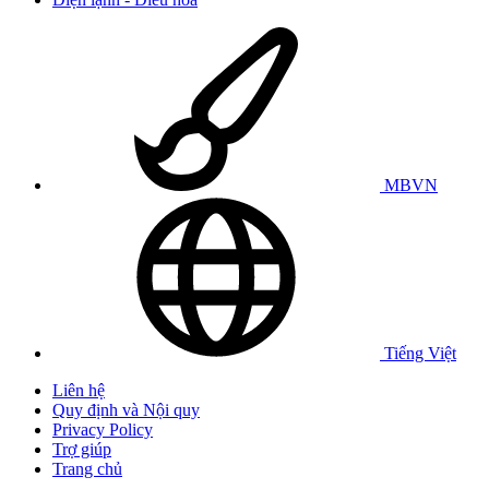
MBVN
Tiếng Việt
Liên hệ
Quy định và Nội quy
Privacy Policy
Trợ giúp
Trang chủ