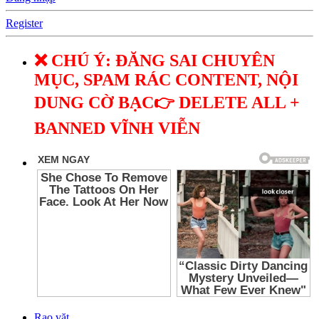
Register
❌ CHÚ Ý: ĐĂNG SAI CHUYÊN
MỤC, SPAM RÁC CONTENT, NỘI
DUNG CỜ BẠC👉 DELETE ALL +
BANNED VĨNH VIỄN
Rao vặt