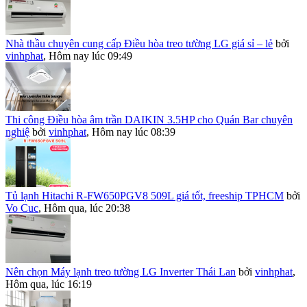
Nhà thầu chuyên cung cấp Điều hòa treo tường LG giá sỉ – lẻ
bởi
vinhphat
,
Hôm nay lúc 09:49
Thi công Điều hòa âm trần DAIKIN 3.5HP cho Quán Bar chuyên
nghiệ
bởi
vinhphat
,
Hôm nay lúc 08:39
Tủ lạnh Hitachi R-FW650PGV8 509L giá tốt, freeship TPHCM
bởi
Vo Cuc
,
Hôm qua, lúc 20:38
Nên chọn Máy lạnh treo tường LG Inverter Thái Lan
bởi
vinhphat
,
Hôm qua, lúc 16:19