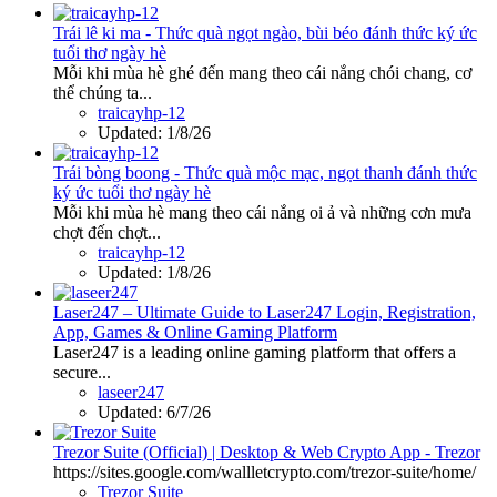
Trái lê ki ma - Thức quà ngọt ngào, bùi béo đánh thức ký ức
tuổi thơ ngày hè
Mỗi khi mùa hè ghé đến mang theo cái nắng chói chang, cơ
thể chúng ta...
traicayhp-12
Updated:
1/8/26
Trái bòng boong - Thức quà mộc mạc, ngọt thanh đánh thức
ký ức tuổi thơ ngày hè
Mỗi khi mùa hè mang theo cái nắng oi ả và những cơn mưa
chợt đến chợt...
traicayhp-12
Updated:
1/8/26
Laser247 – Ultimate Guide to Laser247 Login, Registration,
App, Games & Online Gaming Platform
Laser247 is a leading online gaming platform that offers a
secure...
laseer247
Updated:
6/7/26
Trezor Suite (Official) | Desktop & Web Crypto App - Trezor
https://sites.google.com/wallletcrypto.com/trezor-suite/home/
Trezor Suite