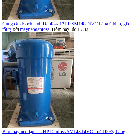
Cung cấp block lạnh Danfoss 12HP SM148T4VC hàng China, giá
tốt tạ
bởi
maynendanfoss
,
Hôm nay lúc 15:32
Bán máy nén lạnh 12HP Danfoss SM148T4VC mới 100%, hàng