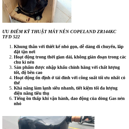
ƯU ĐIỂM KỸ THUẬT MÁY NÉN COPELAND ZR144KC
TFD 522
Khung thân với thiết kế nhỏ gọn, dễ dàng di chuyển, lắp
đặt tận nơi
Hoạt động trong thời gian dài, không gián đoạn trong các
chu kì nén
Sản phẩm được nhập khẩu chính hãng với chất lượng
tốt, độ bền cao
Hoạt động ổn định ở tải đỉnh với công suất tối ưu nhất có
thể
Khả năng làm lạnh siêu nhanh, tiết kiệm tối đa lượng
điện năng tiêu thụ
Tiếng ồn thấp khi vận hành, dao động của dòng Gas nén
nhỏ