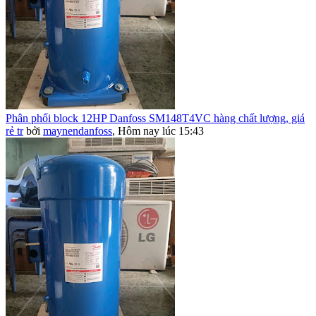
Phân phối block 12HP Danfoss SM148T4VC hàng chất lượng, giá
rẻ tr
bởi
maynendanfoss
,
Hôm nay lúc 15:43