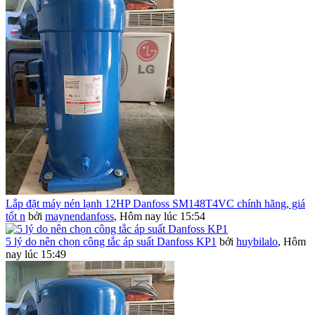
Lắp đặt máy nén lạnh 12HP Danfoss SM148T4VC chính hãng, giá
tốt n
bởi
maynendanfoss
,
Hôm nay lúc 15:54
5 lý do nên chọn công tắc áp suất Danfoss KP1
bởi
huybilalo
,
Hôm
nay lúc 15:49