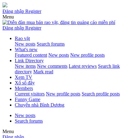
Đăng nhập
Register
Menu
Đăng nhập
Register
Rao vặt
New posts
Search forums
What's new
Featured content
New posts
New profile posts
Link Directory
New items
New comments
Latest reviews
Search link
directory
Mark read
Xem TV
Xổ số đây
Members
Current visitors
New profile posts
Search profile posts
Funny Game
Chuyển nhà Bình Dương
New posts
Search forums
Menu
Đăng nhập