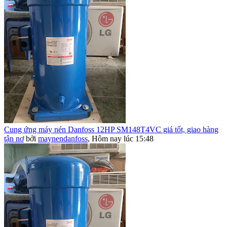
Cung ứng máy nén Danfoss 12HP SM148T4VC giá tốt, giao hàng
tận nơ
bởi
maynendanfoss
,
Hôm nay lúc 15:48