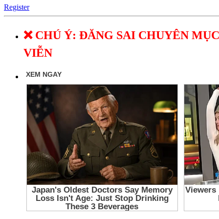
Register
❌ CHÚ Ý: ĐĂNG SAI CHUYÊN MỤC
VIỄN