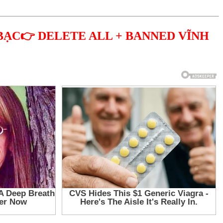
BẠC👉 DELETE ALL + BANNED VĨNH