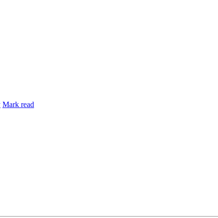
y
Mark read