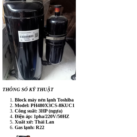
THÔNG SỐ KỸ THUẬT
Block máy nén lạnh Toshiba
Model: PH480X3CS-8KUC1
Công suất: 3HP (ngựa)
Điện áp: 1pha/220V/50HZ
Xuất xứ: Thái Lan
Gas lạnh: R22