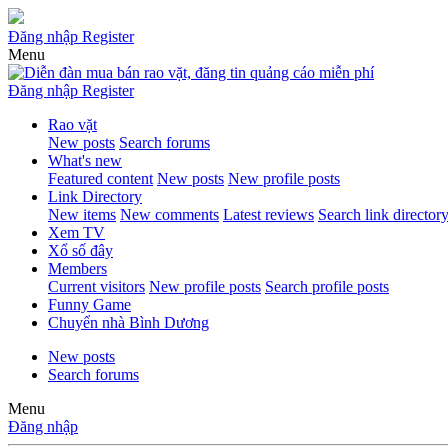
Đăng nhập
Register
Menu
Đăng nhập
Register
Rao vặt
New posts
Search forums
What's new
Featured content
New posts
New profile posts
Link Directory
New items
New comments
Latest reviews
Search link director
Xem TV
Xổ số đây
Members
Current visitors
New profile posts
Search profile posts
Funny Game
Chuyển nhà Bình Dương
New posts
Search forums
Menu
Đăng nhập