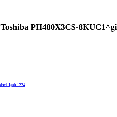
p Toshiba PH480X3CS-8KUC1^gia
block lạnh 1234