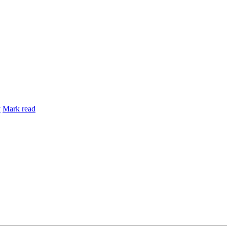
y
Mark read