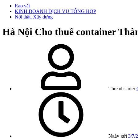
Rao vặt
KINH DOANH DỊCH VỤ TỔNG HỢP
Nội thất, Xây dựng
Hà Nội
Cho thuê container Th
Thread starter
Ngày gửi
3/7/