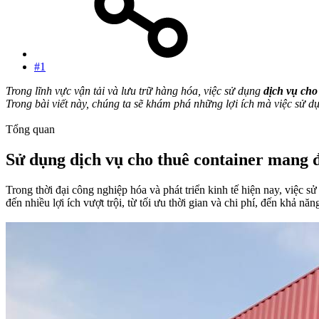
#1
Trong lĩnh vực vận tải và lưu trữ hàng hóa, việc sử dụng
dịch vụ cho
Trong bài viết này, chúng ta sẽ khám phá những lợi ích mà việc sử d
Tổng quan
Sử dụng dịch vụ cho thuê container mang đế
Trong thời đại công nghiệp hóa và phát triển kinh tế hiện nay, việc s
đến nhiều lợi ích vượt trội, từ tối ưu thời gian và chi phí, đến khả