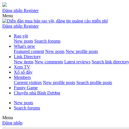
Đăng nhập
Register
Menu
Đăng nhập
Register
Rao vặt
New posts
Search forums
What's new
Featured content
New posts
New profile posts
Link Directory
New items
New comments
Latest reviews
Search link director
Xem TV
Xổ số đây
Members
Current visitors
New profile posts
Search profile posts
Funny Game
Chuyển nhà Bình Dương
New posts
Search forums
Menu
Đăng nhập