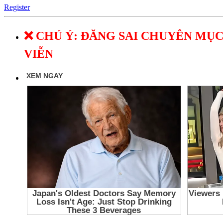
Register
❌ CHÚ Ý: ĐĂNG SAI CHUYÊN MỤC
VIỄN