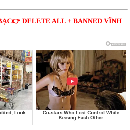
BẠC👉 DELETE ALL + BANNED VĨNH