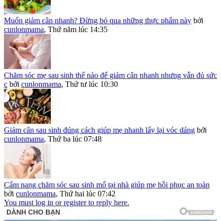
Muốn giảm cân nhanh? Đừng bỏ qua những thực phẩm này
bởi
cunlonmama
,
Thứ năm lúc 14:35
Chăm sóc mẹ sau sinh thế nào để giảm cân nhanh nhưng vẫn đủ sức
c
bởi
cunlonmama
,
Thứ tư lúc 10:30
Giảm cân sau sinh đúng cách giúp mẹ nhanh lấy lại vóc dáng
bởi
cunlonmama
,
Thứ ba lúc 07:48
Cẩm nang chăm sóc sau sinh mổ tại nhà giúp mẹ hồi phục an toàn
bởi
cunlonmama
,
Thứ hai lúc 07:42
You must log in or register to reply here.