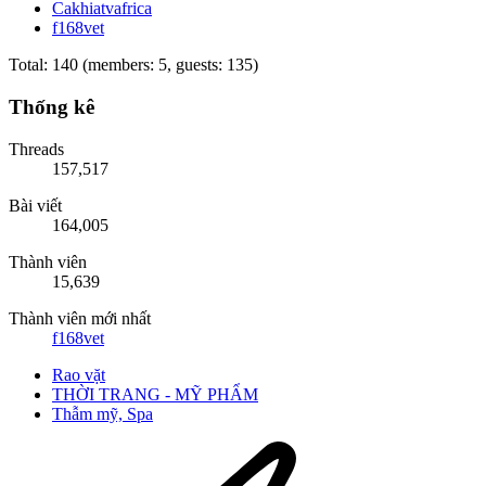
Cakhiatvafrica
f168vet
Total: 140 (members: 5, guests: 135)
Thống kê
Threads
157,517
Bài viết
164,005
Thành viên
15,639
Thành viên mới nhất
f168vet
Rao vặt
THỜI TRANG - MỸ PHẨM
Thẫm mỹ, Spa