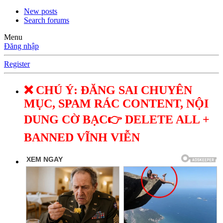
New posts
Search forums
Menu
Đăng nhập
Register
❌ CHÚ Ý: ĐĂNG SAI CHUYÊN
MỤC, SPAM RÁC CONTENT, NỘI
DUNG CỜ BẠC👉 DELETE ALL +
BANNED VĨNH VIỄN