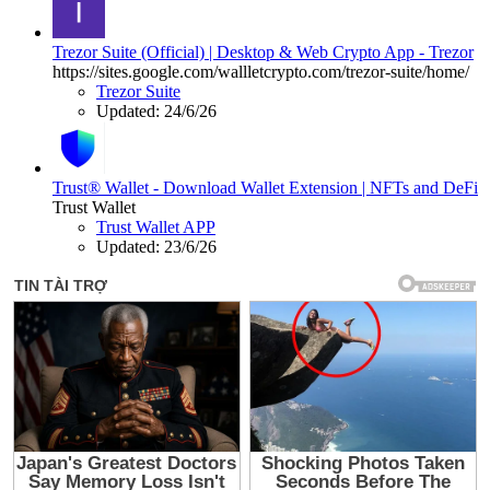
Trezor Suite (Official) | Desktop & Web Crypto App - Trezor
https://sites.google.com/wallletcrypto.com/trezor-suite/home/
Trezor Suite
Updated:
24/6/26
Trust® Wallet - Download Wallet Extension | NFTs and DeFi
Trust Wallet
Trust Wallet APP
Updated:
23/6/26