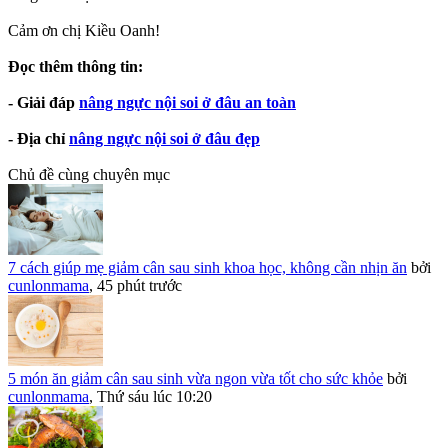
Cảm ơn chị Kiều Oanh!
Đọc thêm thông tin:
- Giải đáp
nâng ngực nội soi ở đâu an toàn
- Địa chỉ
nâng ngực nội soi ở đâu đẹp
Chủ đề cùng chuyên mục
7 cách giúp mẹ giảm cân sau sinh khoa học, không cần nhịn ăn
bởi
cunlonmama
,
45 phút trước
5 món ăn giảm cân sau sinh vừa ngon vừa tốt cho sức khỏe
bởi
cunlonmama
,
Thứ sáu lúc 10:20