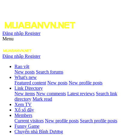
Đăng nhập
Register
Menu
Đăng nhập
Register
Rao vặt
New posts
Search forums
What's new
Featured content
New posts
New profile posts
Link Directory
New items
New comments
Latest reviews
Search link
directory
Mark read
Xem TV
Xổ số đây
Members
Current visitors
New profile posts
Search profile posts
Funny Game
Chuyển nhà Bình Dương