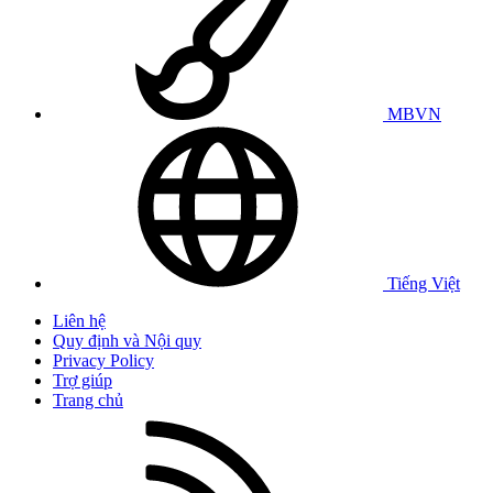
MBVN
Tiếng Việt
Liên hệ
Quy định và Nội quy
Privacy Policy
Trợ giúp
Trang chủ