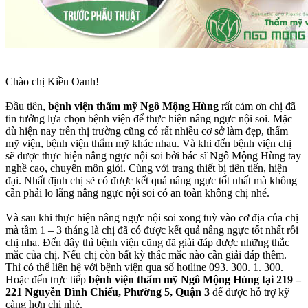
Chào chị Kiều Oanh!
Đầu tiên,
bệnh viện thẩm mỹ Ngô Mộng Hùng
rất cảm ơn chị đã
tin tưởng lựa chọn bệnh viện để thực hiện nâng ngực nội soi. Mặc
dù hiện nay trên thị trường cũng có rất nhiều cơ sở làm đẹp, thẩm
mỹ viện, bệnh viện thẩm mỹ khác nhau. Và khi đến bệnh viện chị
sẽ được thực hiện nâng ngực nội soi bởi bác sĩ Ngô Mộng Hùng tay
nghề cao, chuyên môn giỏi. Cùng với trang thiết bị tiên tiến, hiện
đại. Nhất định chị sẽ có được kết quả nâng ngực tốt nhất mà không
cần phải lo lắng nâng ngực nội soi có an toàn không chị nhé.
Và sau khi thực hiện nâng ngực nội soi xong tuỳ vào cơ địa của chị
mà tầm 1 – 3 tháng là chị đã có được kết quả nâng ngực tốt nhất rồi
chị nha. Đến đây thì bệnh viện cũng đã giải đáp được những thắc
mắc của chị. Nếu chị còn bất kỳ thắc mắc nào cần giải đáp thêm.
Thì có thể liên hệ với bệnh viện qua số hotline 093. 300. 1. 300.
Hoặc đến trực tiếp
bệnh viện thẩm mỹ Ngô Mộng Hùng tại 219 –
221 Nguyễn Đình Chiểu, Phường 5, Quận 3
để được hỗ trợ kỹ
càng hơn chị nhé.