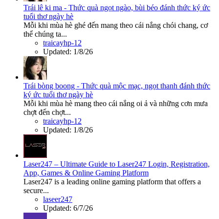
Trái lê ki ma - Thức quà ngọt ngào, bùi béo đánh thức ký ức
tuổi thơ ngày hè
Mỗi khi mùa hè ghé đến mang theo cái nắng chói chang, cơ
thể chúng ta...
traicayhp-12
Updated:
1/8/26
Trái bòng boong - Thức quà mộc mạc, ngọt thanh đánh thức
ký ức tuổi thơ ngày hè
Mỗi khi mùa hè mang theo cái nắng oi ả và những cơn mưa
chợt đến chợt...
traicayhp-12
Updated:
1/8/26
Laser247 – Ultimate Guide to Laser247 Login, Registration,
App, Games & Online Gaming Platform
Laser247 is a leading online gaming platform that offers a
secure...
laseer247
Updated:
6/7/26