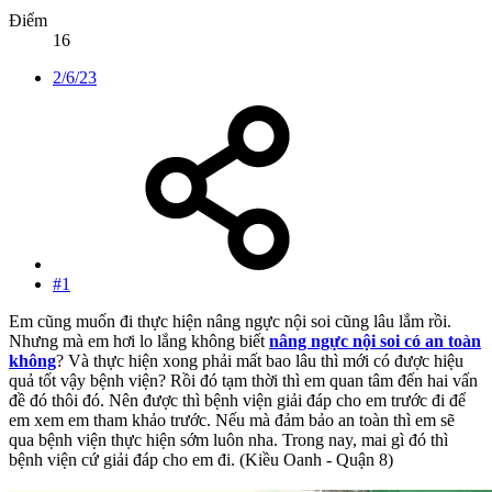
Điểm
16
2/6/23
#1
Em cũng muốn đi thực hiện nâng ngực nội soi cũng lâu lắm rồi.
Nhưng mà em hơi lo lắng không biết
nâng ngực nội soi có an toàn
không
? Và thực hiện xong phải mất bao lâu thì mới có được hiệu
quả tốt vậy bệnh viện? Rồi đó tạm thời thì em quan tâm đến hai vấn
đề đó thôi đó. Nên được thì bệnh viện giải đáp cho em trước đi để
em xem em tham khảo trước. Nếu mà đảm bảo an toàn thì em sẽ
qua bệnh viện thực hiện sớm luôn nha. Trong nay, mai gì đó thì
bệnh viện cứ giải đáp cho em đi. (Kiều Oanh - Quận 8)