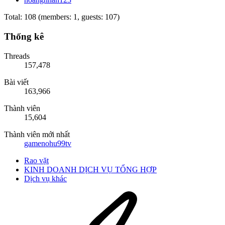
Total: 108 (members: 1, guests: 107)
Thống kê
Threads
157,478
Bài viết
163,966
Thành viên
15,604
Thành viên mới nhất
gamenohu99tv
Rao vặt
KINH DOANH DỊCH VỤ TỔNG HỢP
Dịch vụ khác