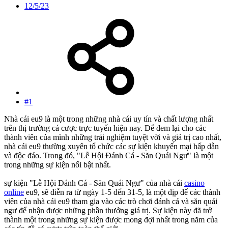
12/5/23
#1
Nhà cái eu9 là một trong những nhà cái uy tín và chất lượng nhất
trên thị trường cá cược trực tuyến hiện nay. Để đem lại cho các
thành viên của mình những trải nghiệm tuyệt vời và giá trị cao nhất,
nhà cái eu9 thường xuyên tổ chức các sự kiện khuyến mại hấp dẫn
và độc đáo. Trong đó, "Lễ Hội Đánh Cá - Săn Quái Ngư" là một
trong những sự kiện nổi bật nhất.
sự kiện "Lễ Hội Đánh Cá - Săn Quái Ngư" của nhà cái
casino
online
eu9, sẽ diễn ra từ ngày 1-5 đến 31-5, là một dịp để các thành
viên của nhà cái eu9 tham gia vào các trò chơi đánh cá và săn quái
ngư để nhận được những phần thưởng giá trị. Sự kiện này đã trở
thành một trong những sự kiện được mong đợi nhất trong năm của