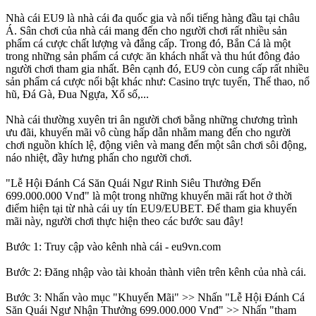
Nhà cái EU9 là nhà cái đa quốc gia và nổi tiếng hàng đầu tại châu
Á. Sân chơi của nhà cái mang đến cho người chơi rất nhiều sản
phẩm cá cược chất lượng và đẳng cấp. Trong đó, Bắn Cá là một
trong những sản phẩm cá cược ăn khách nhất và thu hút đông đảo
người chơi tham gia nhất. Bên cạnh đó, EU9 còn cung cấp rất nhiều
sản phẩm cá cược nổi bật khác như: Casino trực tuyến, Thể thao, nổ
hũ, Đá Gà, Đua Ngựa, Xổ số,...
Nhà cái thường xuyên tri ân người chơi bằng những chương trình
ưu đãi, khuyến mãi vô cùng hấp dẫn nhằm mang đến cho người
chơi nguồn khích lệ, động viên và mang đến một sân chơi sôi động,
náo nhiệt, đầy hưng phấn cho người chơi.
"Lễ Hội Đánh Cá Săn Quái Ngư Rinh Siêu Thưởng Đến
699.000.000 Vnđ" là một trong những khuyến mãi rất hot ở thời
điểm hiện tại từ nhà cái uy tín EU9/EUBET. Để tham gia khuyến
mãi này, người chơi thực hiện theo các bước sau đây!
Bước 1: Truy cập vào kênh nhà cái - eu9vn.com
Bước 2: Đăng nhập vào tài khoản thành viên trên kênh của nhà cái.
Bước 3: Nhấn vào mục "Khuyến Mãi" >> Nhấn "Lễ Hội Đánh Cá
Săn Quái Ngư Nhận Thưởng 699.000.000 Vnđ" >> Nhấn "tham