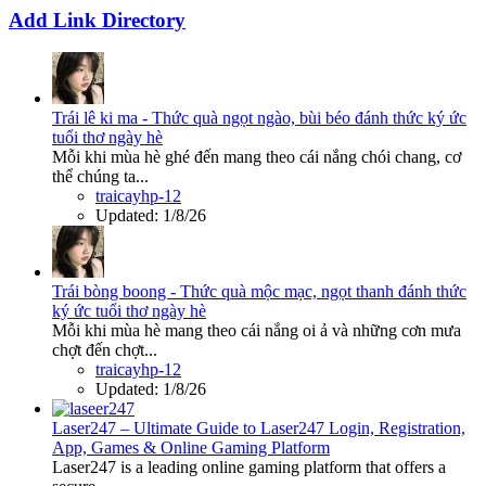
Add Link Directory
Trái lê ki ma - Thức quà ngọt ngào, bùi béo đánh thức ký ức
tuổi thơ ngày hè
Mỗi khi mùa hè ghé đến mang theo cái nắng chói chang, cơ
thể chúng ta...
traicayhp-12
Updated:
1/8/26
Trái bòng boong - Thức quà mộc mạc, ngọt thanh đánh thức
ký ức tuổi thơ ngày hè
Mỗi khi mùa hè mang theo cái nắng oi ả và những cơn mưa
chợt đến chợt...
traicayhp-12
Updated:
1/8/26
Laser247 – Ultimate Guide to Laser247 Login, Registration,
App, Games & Online Gaming Platform
Laser247 is a leading online gaming platform that offers a