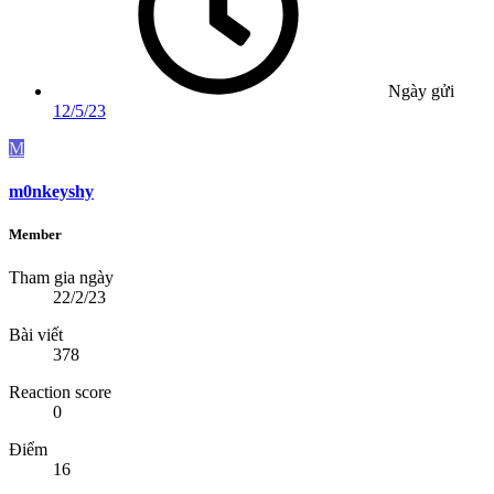
Ngày gửi
12/5/23
M
m0nkeyshy
Member
Tham gia ngày
22/2/23
Bài viết
378
Reaction score
0
Điểm
16