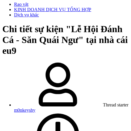
Rao vặt
KINH DOANH DỊCH VỤ TỔNG HỢP
Dịch vụ khác
Chi tiết sự kiện "Lễ Hội Đánh
Cá - Săn Quái Ngư" tại nhà cái
eu9
Thread starter
m0nkeyshy