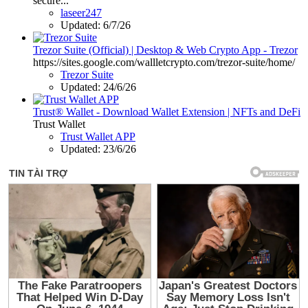
secure...
laseer247
Updated:
6/7/26
Trezor Suite (Official) | Desktop & Web Crypto App - Trezor
https://sites.google.com/wallletcrypto.com/trezor-suite/home/
Trezor Suite
Updated:
24/6/26
Trust® Wallet - Download Wallet Extension | NFTs and DeFi
Trust Wallet
Trust Wallet APP
Updated:
23/6/26