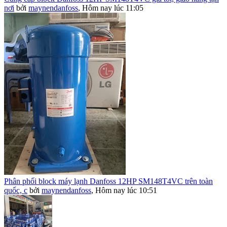
nơi
bởi
maynendanfoss
,
Hôm nay lúc 11:05
Phân phối block máy lạnh Danfoss 12HP SM148T4VC trên toàn
quốc, c
bởi
maynendanfoss
,
Hôm nay lúc 10:51