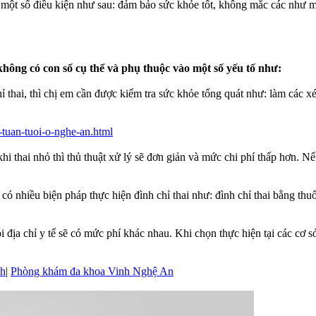
ảo một số điều kiện như sau: đảm bảo sức khỏe tốt, không mắc các như 
 không có con số cụ thể và phụ thuộc vào một số yếu tố như:
ỉ thai, thì chị em cần được kiểm tra sức khỏe tổng quát như: làm các x
-tuan-tuoi-o-nghe-an.html
 khi thai nhỏ thì thủ thuật xử lý sẽ đơn giản và mức chi phí thấp hơn. N
 có nhiều biện pháp thực hiện đình chỉ thai như: đình chỉ thai bằng thu
ỗi địa chỉ y tế sẽ có mức phí khác nhau. Khi chọn thực hiện tại các cơ sở
nh
|
Phòng khám đa khoa Vinh Nghệ An