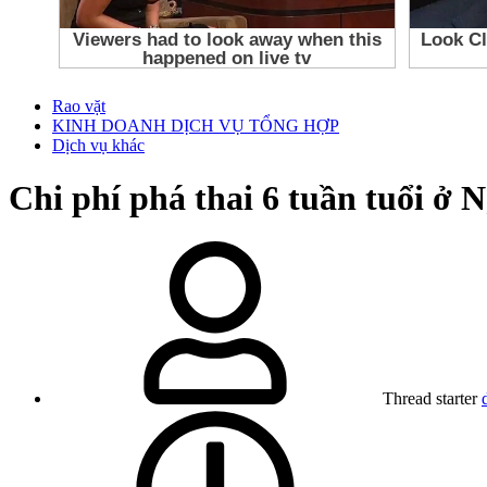
Rao vặt
KINH DOANH DỊCH VỤ TỔNG HỢP
Dịch vụ khác
Chi phí phá thai 6 tuần tuổi ở 
Thread starter