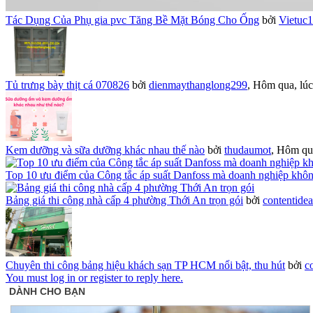
Tác Dụng Của Phụ gia pvc Tăng Bề Mặt Bóng Cho Ống
bởi
Vietuc
Tủ trưng bày thịt cá 070826
bởi
dienmaythanglong299
,
Hôm qua, lúc
Kem dưỡng và sữa dưỡng khác nhau thế nào
bởi
thudaumot
,
Hôm qua
Top 10 ưu điểm của Công tắc áp suất Danfoss mà doanh nghiệp khô
Bảng giá thi công nhà cấp 4 phường Thới An trọn gói
bởi
contentide
Chuyên thi công bảng hiệu khách sạn TP HCM nổi bật, thu hút
bởi
c
You must log in or register to reply here.