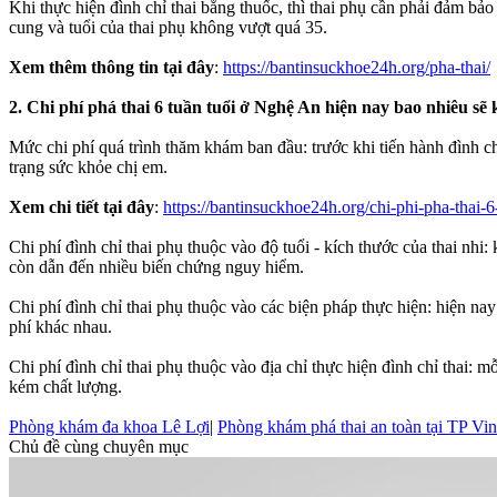
Khi thực hiện đình chỉ thai bằng thuốc, thì thai phụ cần phải đảm b
cung và tuổi của thai phụ không vượt quá 35.
Xem thêm thông tin tại đây
:
https://bantinsuckhoe24h.org/pha-thai/
2. Chi phí phá thai 6 tuần tuổi ở Nghệ An hiện nay bao nhiêu sẽ
Mức chi phí quá trình thăm khám ban đầu: trước khi tiến hành đình ch
trạng sức khỏe chị em.
Xem chi tiết tại đây
:
https://bantinsuckhoe24h.org/chi-phi-pha-thai-6
Chi phí đình chỉ thai phụ thuộc vào độ tuổi - kích thước của thai nhi:
còn dẫn đến nhiều biến chứng nguy hiểm.
Chi phí đình chỉ thai phụ thuộc vào các biện pháp thực hiện: hiện nay
phí khác nhau.
Chi phí đình chỉ thai phụ thuộc vào địa chỉ thực hiện đình chỉ thai: m
kém chất lượng.
Phòng khám đa khoa Lê Lợi
|
Phòng khám phá thai an toàn tại TP Vi
Chủ đề cùng chuyên mục