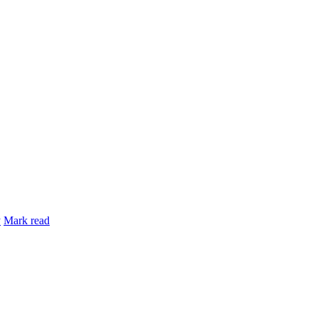
y
Mark read