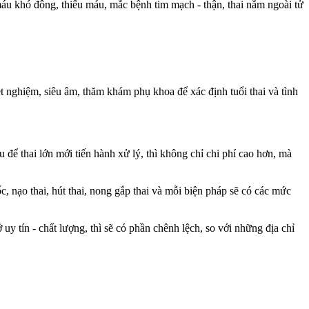
máu khó đông, thiếu máu, mắc bệnh tim mạch - thận, thai nằm ngoài tử
ét nghiệm, siêu âm, thăm khám phụ khoa để xác định tuổi thai và tình
ếu để thai lớn mới tiến hành xử lý, thì không chỉ chi phí cao hơn, mà
ốc, nạo thai, hút thai, nong gắp thai và mỗi biện pháp sẽ có các mức
 uy tín - chất lượng, thì sẽ có phần chênh lệch, so với những địa chỉ