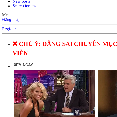
New posts
Search forums
Menu
Đăng nhập
Register
❌ CHÚ Ý: ĐĂNG SAI CHUYÊN MỤC
VIỄN