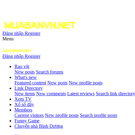
Đăng nhập
Register
Menu
Đăng nhập
Register
Rao vặt
New posts
Search forums
What's new
Featured content
New posts
New profile posts
Link Directory
New items
New comments
Latest reviews
Search link director
Xem TV
Xổ số đây
Members
Current visitors
New profile posts
Search profile posts
Funny Game
Chuyển nhà Bình Dương