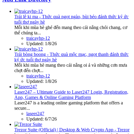
Trái lê ki ma - Thức quà ngọt ngào, bùi béo đánh thức ký ức
tuổi thơ ngày hè
Mỗi khi mùa hè ghé đến mang theo cái nắng chói chang, cơ
thể chúng ta...
traicayhp-12
Updated:
1/8/26
Trái bòng boong - Thức quà mộc mạc, ngọt thanh đánh thức
ký ức tuổi thơ ngày hè
Mỗi khi mùa hè mang theo cái nắng oi ả và những cơn mưa
chợt đến chợt...
traicayhp-12
Updated:
1/8/26
Laser247 – Ultimate Guide to Laser247 Login, Registration,
App, Games & Online Gaming Platform
Laser247 is a leading online gaming platform that offers a
secure...
laseer247
Updated:
6/7/26
Trezor Suite (Official) | Desktop & Web Crypto App - Trezor