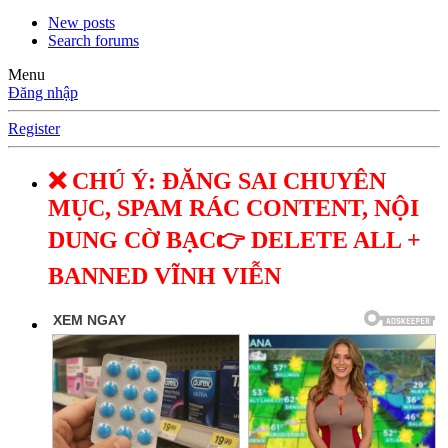
New posts
Search forums
Menu
Đăng nhập
Register
❌ CHÚ Ý: ĐĂNG SAI CHUYÊN
MỤC, SPAM RÁC CONTENT, NỘI
DUNG CỜ BẠC👉 DELETE ALL +
BANNED VĨNH VIỄN