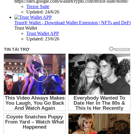
https://sites.google.com/wallletcrypto.com/trezor-suite/home/
Trezor Suite
Updated:
24/6/26
Trust® Wallet - Download Wallet Extension | NFTs and DeFi
Trust Wallet
Trust Wallet APP
Updated:
23/6/26