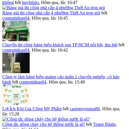
không
bởi
huybilalo
,
Hôm qua, lúc 16:47
Bảng giá thi công nhà cấp 4 phường Thới An trọn gói
bởi
contentideas04
,
Hôm qua, lúc 16:45
Chuyên thi công bảng hiệu khách sạn TP HCM nổi bật, thu hút
bởi
contentideas04
,
Hôm qua, lúc 16:42
Công ty làm bảng hiệu quảng cáo quận 1 chuyên nghiệp, có bảo
hành
bởi
contentideas04
,
Hôm qua, lúc 15:49
Lợi Ích Khi Gia Công Mỹ Phẩm
bởi
caonguyennui86
,
Hôm qua,
lúc 15:28
Công tắc dòng chảy cho hệ thống nước là gì?
bởi
Trang Bilalo
,