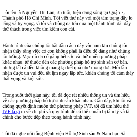
Tôi tên là Nguyễn Thị Lan, 35 tuổi, hiện đang sống tại Quận 7,
Thành phố Hồ Chí Minh. Tôi viết thư này với một tâm trạng đầy lo
lắng và hy vọng, vì tôi và chồng đã trải qua một hành trình dài đầy
thử thách trong việc tìm kiếm con cái.
Hành trình của chúng tôi bắt đầu cách đây vài năm khi chúng tôi
nhận thấy rằng việc có con không phải là điều dễ dàng như chúng
tôi tưởng. Mặc dù đã cố gắng hết sức và thử nhiều phương pháp
khác nhau, từ thuốc đến các phương pháp hỗ trợ sinh sản cơ bản,
nhưng tất cả đều không mang lại kết quả như mong đợi. Mỗi lần
nhận được tin vui đều tắt lịm ngay lập tức, khiến chúng tôi cảm thấy
thất vọng và kiệt sức.
Trong suốt thời gian này, tôi đã đọc rất nhiều thông tin và tìm hiểu
về các phương pháp hỗ trợ sinh sản khác nhau. Gần đây, khi tôi và
chồng quyết định muốn thử phương pháp IVF, tôi đã tìm hiểu thê
IVF là gì
m về chi phí và quy trình để có thể chuẩn bị tâm lý và tài
chính cho bước tiếp theo trong hành trình này.
Tôi đã nghe nói rằng Bệnh viện Hỗ trợ Sinh sản & Nam học Sài