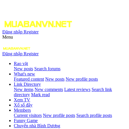
Đăng nhập
Register
Menu
Đăng nhập
Register
Rao vặt
New posts
Search forums
What's new
Featured content
New posts
New profile posts
Link Directory
New items
New comments
Latest reviews
Search link
directory
Mark read
Xem TV
Xổ số đây
Members
Current visitors
New profile posts
Search profile posts
Funny Game
Chuyển nhà Bình Dương