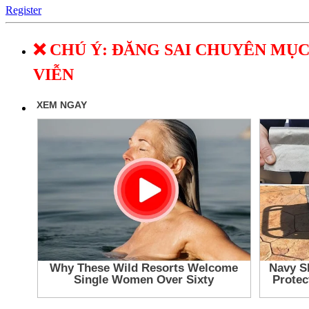
Register
❌ CHÚ Ý: ĐĂNG SAI CHUYÊN MỤC
VIỄN