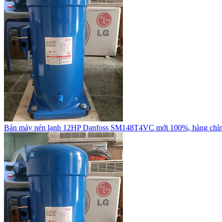
Bán máy nén lạnh 12HP Danfoss SM148T4VC mới 100%, hàng chí