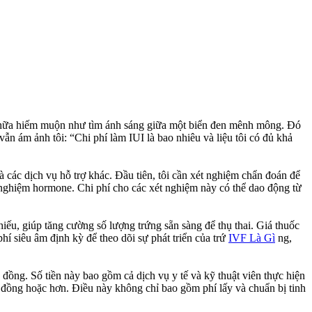
p chữa hiếm muộn như tìm ánh sáng giữa một biển đen mênh mông. Đó
vẫn ám ảnh tôi: “Chi phí làm IUI là bao nhiêu và liệu tôi có đủ khả
à các dịch vụ hỗ trợ khác. Đầu tiên, tôi cần xét nghiệm chẩn đoán để
 nghiệm hormone. Chi phí cho các xét nghiệm này có thể dao động từ
iếu, giúp tăng cường số lượng trứng sẵn sàng để thụ thai. Giá thuốc
 phí siêu âm định kỳ để theo dõi sự phát triển của trứ
IVF Là Gì
ng,
u đồng. Số tiền này bao gồm cả dịch vụ y tế và kỹ thuật viên thực hiện
iệu đồng hoặc hơn. Điều này không chỉ bao gồm phí lấy và chuẩn bị tinh