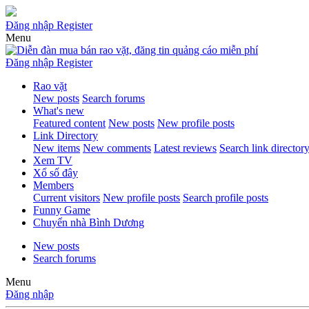
Đăng nhập
Register
Menu
Đăng nhập
Register
Rao vặt
New posts
Search forums
What's new
Featured content
New posts
New profile posts
Link Directory
New items
New comments
Latest reviews
Search link director
Xem TV
Xổ số đây
Members
Current visitors
New profile posts
Search profile posts
Funny Game
Chuyển nhà Bình Dương
New posts
Search forums
Menu
Đăng nhập