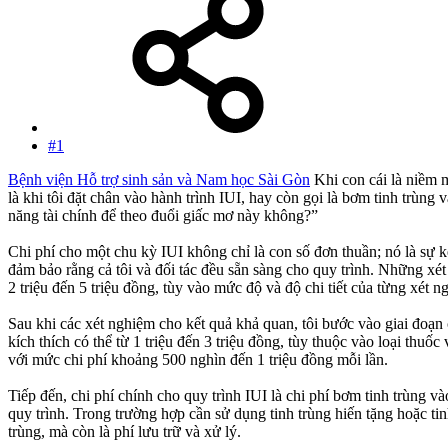
#1
Bệnh viện Hỗ trợ sinh sản và Nam học Sài Gòn
Khi con cái là niềm 
là khi tôi đặt chân vào hành trình IUI, hay còn gọi là bơm tinh trùng
năng tài chính để theo đuổi giấc mơ này không?”
Chi phí cho một chu kỳ IUI không chỉ là con số đơn thuần; nó là sự k
đảm bảo rằng cả tôi và đối tác đều sẵn sàng cho quy trình. Những x
2 triệu đến 5 triệu đồng, tùy vào mức độ và độ chi tiết của từng xét n
Sau khi các xét nghiệm cho kết quả khả quan, tôi bước vào giai đoạn 
kích thích có thể từ 1 triệu đến 3 triệu đồng, tùy thuộc vào loại thuốc
với mức chi phí khoảng 500 nghìn đến 1 triệu đồng mỗi lần.
Tiếp đến, chi phí chính cho quy trình IUI là chi phí bơm tinh trùng và
quy trình. Trong trường hợp cần sử dụng tinh trùng hiến tặng hoặc tin
trùng, mà còn là phí lưu trữ và xử lý.