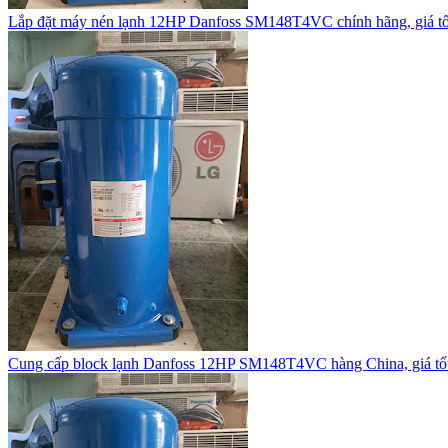
Lắp đặt máy nén lạnh 12HP Danfoss SM148T4VC chính hãng, giá tố
Cung cấp block lạnh Danfoss 12HP SM148T4VC hàng China, giá tốt