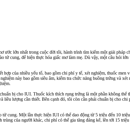
mơ ước lớn nhất trong cuộc đời tôi, hành trình tìm kiếm một giải phá
 vào tử cung, để hiện thực hóa giấc mơ làm mẹ. Dù vậy, một câu hỏi lớn 
ết hợp của nhiều yếu tố, bao gồm chi phí y tế, xét nghiệm, thuốc men v
ét nghiệm này bao gồm siêu âm, kiểm tra chức năng buồng trứng và xét
ghiệm.
chuẩn bị cho IUI. Thuốc kích thích rụng trứng là một phần không thể th
 và liều lượng cần thiết. Bên cạnh đó, tôi còn cần phải chuẩn bị cho chi
o tử cung. Một lần thực hiện IUI có thể dao động từ 5 triệu đến 10 triệ
h trùng của người khác, chi phí có thể gia tăng đáng kể, lên tới 15 tr