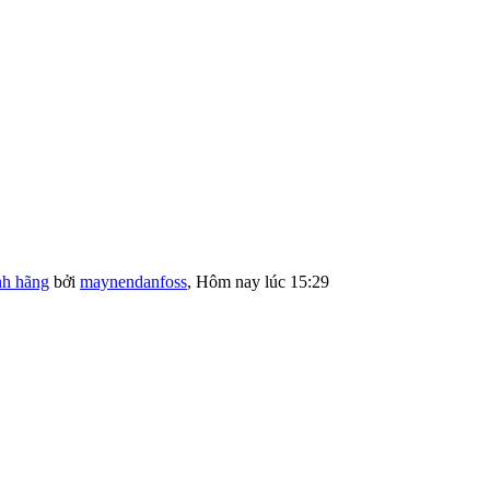
nh hãng
bởi
maynendanfoss
,
Hôm nay lúc 15:29