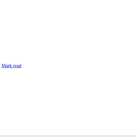
y
Mark read