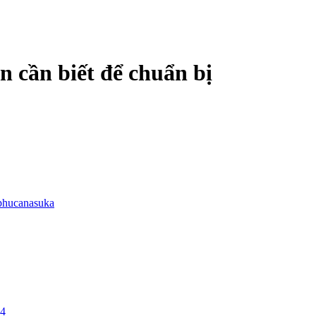
n cần biết để chuẩn bị
phucanasuka
24