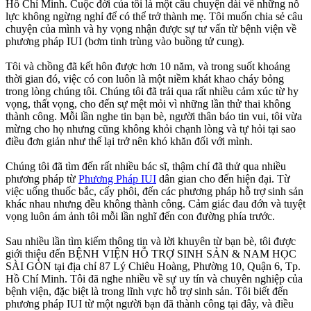
Hồ Chí Minh. Cuộc đời của tôi là một câu chuyện dài về những nỗ
lực không ngừng nghỉ để có thể trở thành mẹ. Tôi muốn chia sẻ câu
chuyện của mình và hy vọng nhận được sự tư vấn từ bệnh viện về
phương pháp IUI (bơm tinh trùng vào buồng tử cung).
Tôi và chồng đã kết hôn được hơn 10 năm, và trong suốt khoảng
thời gian đó, việc có con luôn là một niềm khát khao cháy bỏng
trong lòng chúng tôi. Chúng tôi đã trải qua rất nhiều cảm xúc từ hy
vọng, thất vọng, cho đến sự mệt mỏi vì những lần thử thai không
thành công. Mỗi lần nghe tin bạn bè, người thân báo tin vui, tôi vừa
mừng cho họ nhưng cũng không khỏi chạnh lòng và tự hỏi tại sao
điều đơn giản như thế lại trở nên khó khăn đối với mình.
Chúng tôi đã tìm đến rất nhiều bác sĩ, thậm chí đã thử qua nhiều
phương pháp từ
Phương Pháp IUI
dân gian cho đến hiện đại. Từ
việc uống thuốc bắc, cấy phôi, đến các phương pháp hỗ trợ sinh sản
khác nhau nhưng đều không thành công. Cảm giác đau đớn và tuyệt
vọng luôn ám ảnh tôi mỗi lần nghĩ đến con đường phía trước.
Sau nhiều lần tìm kiếm thông tin và lời khuyên từ bạn bè, tôi được
giới thiệu đến BỆNH VIỆN HỖ TRỢ SINH SẢN & NAM HỌC
SÀI GÒN tại địa chỉ 87 Lý Chiêu Hoàng, Phường 10, Quận 6, Tp.
Hồ Chí Minh. Tôi đã nghe nhiều về sự uy tín và chuyên nghiệp của
bệnh viện, đặc biệt là trong lĩnh vực hỗ trợ sinh sản. Tôi biết đến
phương pháp IUI từ một người bạn đã thành công tại đây, và điều