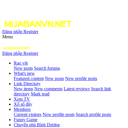
Đăng nhập
Register
Menu
Đăng nhập
Register
Rao vặt
New posts
Search forums
What's new
Featured content
New posts
New profile posts
Link Directory
New items
New comments
Latest reviews
Search link
directory
Mark read
Xem TV
Xổ số đây
Members
Current visitors
New profile posts
Search profile posts
Funny Game
Chuyển nhà Bình Dương