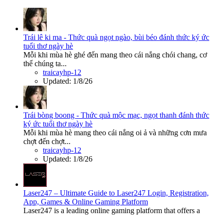
Trái lê ki ma - Thức quà ngọt ngào, bùi béo đánh thức ký ức
tuổi thơ ngày hè
Mỗi khi mùa hè ghé đến mang theo cái nắng chói chang, cơ
thể chúng ta...
traicayhp-12
Updated:
1/8/26
Trái bòng boong - Thức quà mộc mạc, ngọt thanh đánh thức
ký ức tuổi thơ ngày hè
Mỗi khi mùa hè mang theo cái nắng oi ả và những cơn mưa
chợt đến chợt...
traicayhp-12
Updated:
1/8/26
Laser247 – Ultimate Guide to Laser247 Login, Registration,
App, Games & Online Gaming Platform
Laser247 is a leading online gaming platform that offers a