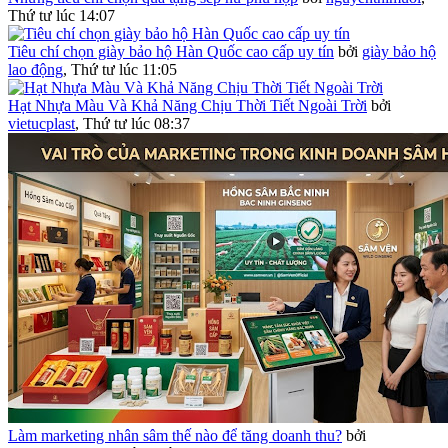
Thứ tư lúc 14:07
Tiêu chí chọn giày bảo hộ Hàn Quốc cao cấp uy tín
bởi
giày bảo hộ
lao động
,
Thứ tư lúc 11:05
Hạt Nhựa Màu Và Khả Năng Chịu Thời Tiết Ngoài Trời
bởi
vietucplast
,
Thứ tư lúc 08:37
Làm marketing nhân sâm thế nào để tăng doanh thu?
bởi