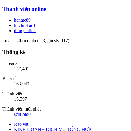
Thành viên online
hanatc89
hitclub1ac1
dungcudien
Total: 120 (members: 3, guests: 117)
Thống kê
Threads
157,461
Bài viết
163,949
Thành viên
15,597
Thành viên mới nhất
sc88bio0
Rao vặt
KINH DOANH DỊCH VỤ TỔNG HỢP