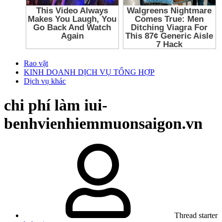
Rao vặt
KINH DOANH DỊCH VỤ TỔNG HỢP
Dịch vụ khác
chi phí làm iui-
benhvienhiemmuonsaigon.vn
Thread starter