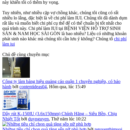
này khiến tôi có thêm hy vọng.
Tuy nhiên, như nhiều cặp vợ chồng khác, chúng tôi cũng có rất
nhiều lo lắng, đặc biệt là về chi phí làm IUI. Chúng tôi đã dành dụm
rất lâu và muốn biết chi phí cụ thể để có thể chuẩn bị tốt nhất cho
quá trình này. Chi phí làm IUI tại BỆNH VIỆN HỖ TRỢ SINH
SẢN & NAM HỌC SÀI GÒN là bao nhiêu? Liệu có những khoản
phát sinh nào khác mà chúng tôi cần lưu ý không? Chúng tô
chi phí
làm iui
Chủ đề cùng chuyên mục
Công ty làm bảng hiệu quảng cáo quận 1 chuyên nghiệp, có bảo
hành
bởi
contentideas04
,
Hôm qua, lúc 15:49
Dây rút K-150IU (3.6x150mm) Chính Hãng – Siêu Bền, Chịu
Nhiệt Tốt
bởi
duynguyen
,
Thứ năm lúc 10:22
Những tiêu chí chọn quà tặng sếp nữ phù hợp
bởi
nguyenthimuoi
,