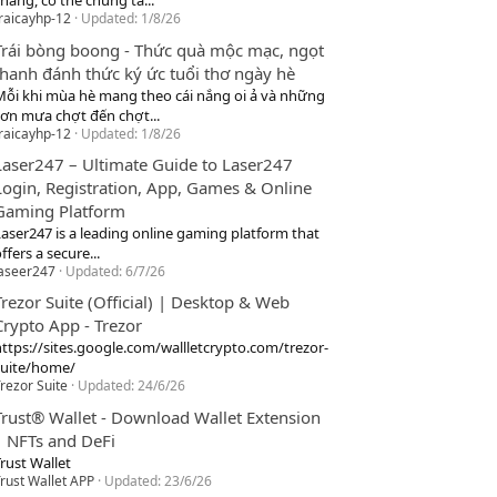
hang, cơ thể chúng ta...
raicayhp-12
Updated:
1/8/26
Trái bòng boong - Thức quà mộc mạc, ngọt
thanh đánh thức ký ức tuổi thơ ngày hè
Mỗi khi mùa hè mang theo cái nắng oi ả và những
cơn mưa chợt đến chợt...
raicayhp-12
Updated:
1/8/26
Laser247 – Ultimate Guide to Laser247
Login, Registration, App, Games & Online
Gaming Platform
Laser247 is a leading online gaming platform that
ffers a secure...
laseer247
Updated:
6/7/26
Trezor Suite (Official) | Desktop & Web
Crypto App - Trezor
https://sites.google.com/wallletcrypto.com/trezor-
suite/home/
rezor Suite
Updated:
24/6/26
Trust® Wallet - Download Wallet Extension
| NFTs and DeFi
rust Wallet
rust Wallet APP
Updated:
23/6/26