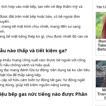
 tích hợp vào mặt bếp, tạo nên vẻ đẹp thẩm mỹ và
được đặt trên mặt bếp hoặc bàn, có bề ngoài đơn
huyển.
: mang bề mặt kính chịu nhiệt, mang đến sự sang
inh.
ng bề mặt bằng thép ko gỉ, chịu được nhiệt độ cao và
ẫu nào thấp và tiết kiệm ga?
p khẩu mang công suất cao: Được bề ngoài với công
hổi nấu chóng vánh và hiệu quả.
 đại mang đánh lửa tự động: tiện dụng tại ko cần tiêu
bật lửa để thắp sáng bếp.
 cấp sở hữu cảm biến tự động tắt gas: Tự động ngắt
ng dùng, giúp tiết kiệm nguồn năng lượng.
hiệu bếp gas nức tiếng nào được Phân