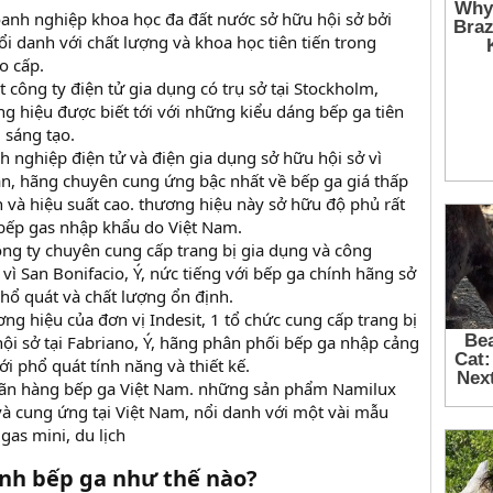
oanh nghiệp khoa học đa đất nước sở hữu hội sở bởi
nổi danh với chất lượng và khoa học tiên tiến trong
o cấp.
t công ty điện tử gia dụng có trụ sở tại Stockholm,
g hiệu được biết tới với những kiểu dáng bếp ga tiên
g sáng tạo.
nh nghiệp điện tử và điện gia dụng sở hữu hội sở vì
n, hãng chuyên cung ứng bậc nhất về bếp ga giá thấp
 và hiệu suất cao. thương hiệu này sở hữu độ phủ rất
 bếp gas nhập khẩu do Việt Nam.
công ty chuyên cung cấp trang bị gia dụng và công
 vì San Bonifacio, Ý, nức tiếng với bếp ga chính hãng sở
hổ quát và chất lượng ổn định.
ương hiệu của đơn vị Indesit, 1 tổ chức cung cấp trang bị
ội sở tại Fabriano, Ý, hãng phân phối bếp ga nhập cảng
ới phổ quát tính năng và thiết kế.
hãn hàng bếp ga Việt Nam. những sản phẩm Namilux
à cung ứng tại Việt Nam, nổi danh với một vài mẫu
gas mini, du lịch
sinh bếp ga như thế nào?