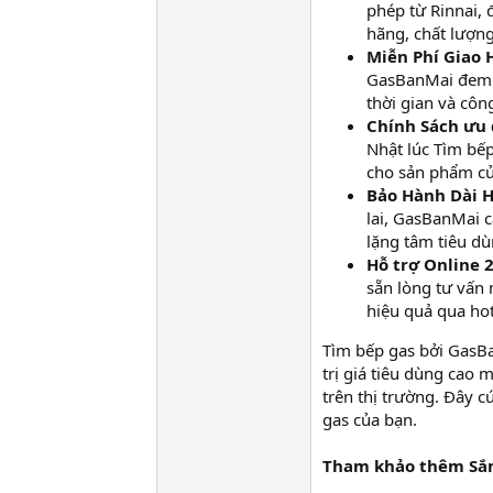
phép từ Rinnai,
hãng, chất lượng
Miễn Phí Giao 
GasBanMai đem đ
thời gian và côn
Chính Sách ưu 
Nhật lúc Tìm bếp
cho sản phẩm củ
Bảo Hành Dài H
lai, GasBanMai c
lặng tâm tiêu d
Hỗ trợ Online 2
sẵn lòng tư vấn 
hiệu quả qua hot
Tìm bếp gas bởi GasB
trị giá tiêu dùng cao 
trên thị trường. Đây 
gas của bạn.
Tham khảo thêm Sắm