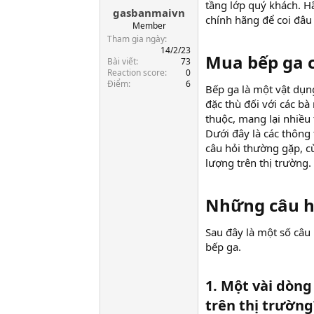
tầng lớp quý khách. 
gasbanmaivn
a
chính hãng để coi đâu
r
Member
t
Tham gia ngày
e
14/2/23
Mua bếp ga c
Bài viết
73
r
Reaction score
0
Điểm
6
Bếp ga là một vật dụng
đặc thù đối với các bà
thuộc, mang lại nhiều
Dưới đây là các thông
câu hỏi thường gặp, c
lượng trên thị trường.
Những câu h
Sau đây là một số câ
bếp ga.
1. Một vài dòn
trên thị trường