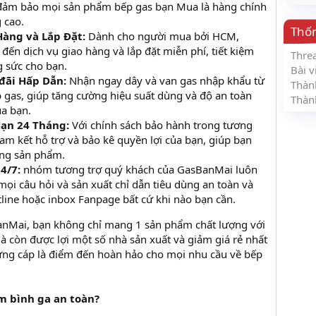
 đảm bảo mọi sản phẩm bếp gas bạn Mua là hàng chính
 cao.
Thố
Hàng và Lắp Đặt:
Dành cho người mua bởi HCM,
ến dịch vụ giao hàng và lắp đặt miễn phí, tiết kiệm
Thre
g sức cho bạn.
Bài v
đãi Hấp Dẫn:
Nhận ngay dây và van gas nhập khẩu từ
Thàn
 gas, giúp tăng cường hiệu suất dùng và độ an toàn
Thàn
a bạn.
ạn 24 Tháng:
Với chính sách bảo hành trong tương
am kết hỗ trợ và bảo kê quyền lợi của bạn, giúp bạn
ùng sản phẩm.
4/7:
nhóm tương trợ quý khách của GasBanMai luôn
mọi câu hỏi và sản xuất chỉ dẫn tiêu dùng an toàn và
line hoặc inbox Fanpage bất cứ khi nào bạn cần.
anMai, bạn không chỉ mang 1 sản phẩm chất lượng với
mà còn được lợi một số nhà sản xuất và giảm giá rẻ nhất
cứng cáp là điểm đến hoàn hảo cho mọi nhu cầu về bếp
 bình ga an toàn?