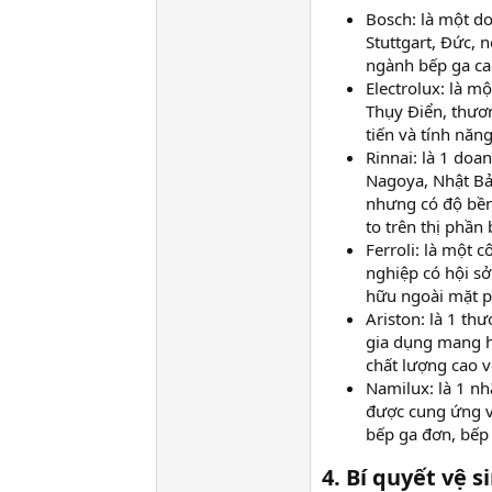
Bosch: là một d
Stuttgart, Đức, 
ngành bếp ga ca
Electrolux: là mộ
Thụy Điển, thươn
tiến và tính năn
Rinnai: là 1 doa
Nagoya, Nhật Bả
nhưng có độ bền
to trên thị phần
Ferroli: là một 
nghiệp có hội sở
hữu ngoài mặt p
Ariston: là 1 th
gia dụng mang h
chất lượng cao v
Namilux: là 1 n
được cung ứng v
bếp ga đơn, bếp 
4. Bí quyết vệ 