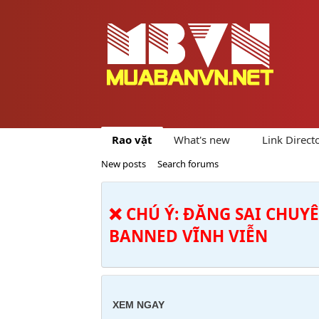
Rao vặt
What's new
Link Direct
New posts
Search forums
❌ CHÚ Ý: ĐĂNG SAI CHUY
BANNED VĨNH VIỄN