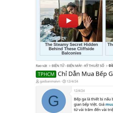
Rao vặt
ĐIỆN TỬ - ĐIỆN MÁY - KỸ THUẬT SỐ
Đồ
Chỉ Dẫn Mua Bếp G
TPHCM
T
N
gasbanmaivn
12/4/24
h
g
r
à
12/4/24
e
y
G
Bếp ga là thiết bị nấ
a
g
d
ử
gian bếp Việt. Giá
mua
s
i
từ vài trăm đến vài tr
t