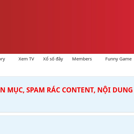
ory
Xem TV
Xổ số đây
Members
Funny Game
ÊN MỤC, SPAM RÁC CONTENT, NỘI DUNG 