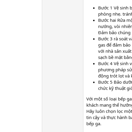
Bước 1 Vệ sinh 
phòng nhẹ. trán
Bước hai Rửa một
nướng, vòi nhiê
Đảm bảo chúng kh
Bước 3 rà soát v
gas để đảm bảo k
với nhà sản xuất
sạch bề mặt bằn
Bước 4 Vệ sinh v
phương pháp sử 
động trót lọt và
Bước 5 Bảo dưỡn
chức kỹ thuật gi
Với một số loại bếp ga
khách mang thể hưởng 
Hãy luôn chọn lọc một
tin cậy và thực hành b
bếp ga.