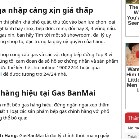
ga nhập cảng xịn giá thấp
ên thị phần khá phổ quát, thủ túc vào bạn lựa chọn loại
 kính hay inox, bếp đơn, mini, đôi hay 3, 4 vùng nấu.
s xịn, bạn hãy Tìm tới một số showroom, đại lý uy
ng shop to, đặc trưng là giấy uỷ quyền của hãng.
shop cung cấp gas và các vật dụng bếp đứng Top 3 vì
úng tôi cam đoan đa số hồ sơ chứng nhận và sản phẩm
hữu thể liên hệ cho hotline 19002244 hoặc qua
i
để được tương trợ 24/24 nhé.
hàng hiệu tại Gas BanMai
m một bếp gas hàng hiệu, đừng ngần ngại xẹp thăm
ất 1 loạt các sản phẩm bếp gas chính hãng với phổ
Thàn
 thể bỏ qua:
No me
nh Hãng:
GasBanMai là đại lý chính thức mang giấy
Total: