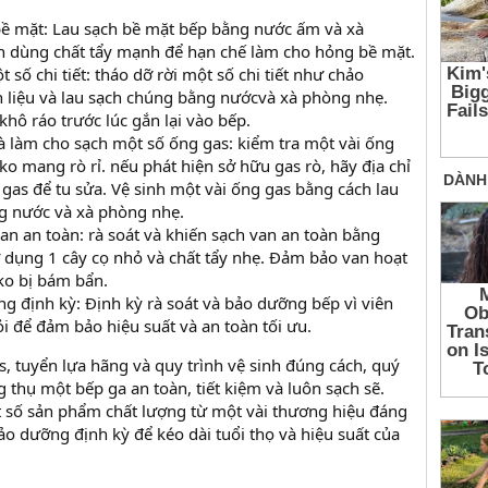
bề mặt: Lau sạch bề mặt bếp bằng nước ấm và xà
h dùng chất tẩy mạnh để hạn chế làm cho hỏng bề mặt.
 số chi tiết: tháo dỡ rời một số chi tiết như chảo
n liệu và lau sạch chúng bằng nướcvà xà phòng nhẹ.
ô ráo trước lúc gắn lại vào bếp.
à làm cho sạch một số ống gas: kiểm tra một vài ống
o mang rò rỉ. nếu phát hiện sở hữu gas rò, hãy địa chỉ
 gas để tu sửa. Vệ sinh một vài ống gas bằng cách lau
g nước và xà phòng nhẹ.
an an toàn: rà soát và khiến sạch van an toàn bằng
dụng 1 cây cọ nhỏ và chất tẩy nhẹ. Đảm bảo van hoạt
 ko bị bám bẩn.
g định kỳ: Định kỳ rà soát và bảo dưỡng bếp vì viên
ỏi để đảm bảo hiệu suất và an toàn tối ưu.
s, tuyển lựa hãng và quy trình vệ sinh đúng cách, quý
thụ một bếp ga an toàn, tiết kiệm và luôn sạch sẽ.
 số sản phẩm chất lượng từ một vài thương hiệu đáng
ảo dưỡng định kỳ để kéo dài tuổi thọ và hiệu suất của