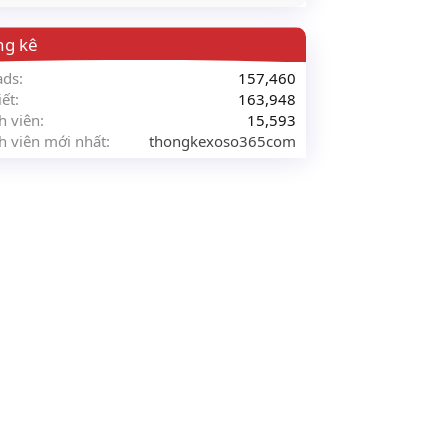
ng kê
ads
157,460
iết
163,948
h viên
15,593
h viên mới nhất
thongkexoso365com