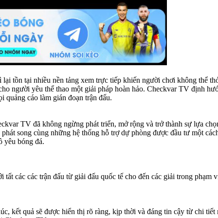
lại tồn tại nhiều nền tảng xem trực tiếp khiến người chơi không thể t
ho người yêu thể thao một giải pháp hoàn hảo. Checkvar TV định hướ
i quảng cáo làm gián đoạn trận đấu.
eckvar TV đã không ngừng phát triển, mở rộng và trở thành sự lựa chọ
hát song cùng những hệ thống hỗ trợ dự phòng được đầu tư một cách m
đồ yêu bóng đá.
tất các các trận đấu từ giải đấu quốc tế cho đến các giải trong phạm 
, kết quả sẽ được hiển thị rõ ràng, kịp thời và đáng tin cậy từ chi tiế