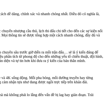
cách dễ dàng, chính xác và nhanh chóng nhất. Điều đó có nghĩa là,
chuyển nhượng cầu thủ, lịch thi đấu chi tiết cho đến các sự kiện nổi
h. Mọi thông tin sẽ được tổng hợp một cách nhanh chóng, đầy đủ và
chuyên sâu trước giỡ diễn ra mỗi trận đấu… sẽ là ý kiến đáng để
u phân tích từ phong độ cho đến những yếu tố chiến thuật, đội hình,
diện và tự tin hơn khi đưa ra ý kiến của bản thân mình.
HD và 4K sống động. Mỗi pha bóng, mỗi đường truyền hay từng
g cảm nhận tựa như đang được ngồi trực tiếp trên khán đài.
 mà không phải lo lắng đến vấn đề bị lag hay gián đoạn. Trải