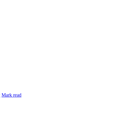
y
Mark read