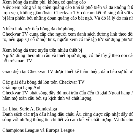
Xem bóng đá miễn phí, không có quảng cáo
Việc xem bóng và bị chèn quảng cáo khá là phổ biến và đã không ít
trọn vẹn, không gián đoán. Checkvar TV có cam kết rõ ràng đối với 
bị làm phiền bởi những đoạn quảng cáo bất ngờ. Và đó là lý do mà n
Nhiều link trực tiếp bóng đá dự phòng
Checkvar TV cung cấp cho người xem danh sách đường link theo dõi t
ro, nếu gặp sự cố ở một link, người xem có thể lập tức sử dụng phươn
Xem bóng đá trực tuyến trên nhiều thiết bị
Người dùng theo nhu cầu và thiết bị sử dụng, có thể tùy ý theo dõi cá
hỗ trợ smart TV.
Giao diện tại Checkvar TV được thiết kế thân thiện, đảm bảo sự tối
Các giải đấu bóng đá lớn trên Checkvar TV
Giải ngoại hạng Anh
Checkvar TV phát sóng đầy đủ mọi trận đấu đến từ giải Ngoại hạng Anh
hâm mộ toàn cầu bởi sự kịch tính và chất lượng.
La Liga, Serie A, Bundesliga
Danh sách các trận đấu hàng đầu châu Âu cũng được cập nhật đầy đủ
sóng với những thông tin chi tiết và cam kết về chất lượng. Và đó 
Champions League và Europa League