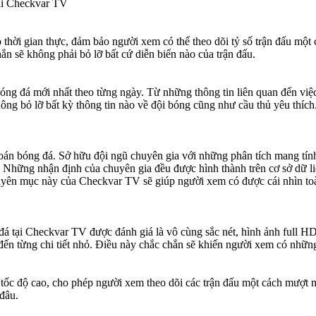
 tại Checkvar TV
 thời gian thực, đảm bảo người xem có thể theo dõi tỷ số trận đấu một 
chắn sẽ không phải bỏ lỡ bất cứ diễn biến nào của trận đấu.
óng đá mới nhất theo từng ngày. Từ những thông tin liên quan đến việc 
ông bỏ lỡ bất kỳ thông tin nào về đội bóng cũng như cầu thủ yêu thíc
n bóng đá. Sở hữu đội ngũ chuyên gia với những phân tích mang tính 
Những nhận định của chuyên gia đều được hình thành trên cơ sở dữ liệ
yên mục này của Checkvar TV sẽ giúp người xem có được cái nhìn toàn 
đá tại Checkvar TV được đánh giá là vô cùng sắc nét, hình ảnh full 
 đến từng chi tiết nhỏ. Điều này chắc chắn sẽ khiến người xem có nhữn
c độ cao, cho phép người xem theo dõi các trận đấu một cách mượt mà
đâu.