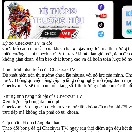
Lý do Checkvar TV ra đời
Giữa bối cảnh nhu cầu của khách hàng ngày một lớn mà thị trường thì 
miễn cưỡng… thì Checkvar TV thực sự là một làn gió mới, đem đến c
không gián đoạn, đảm bảo chất lượng cao và đã hoàn toàn lược bỏ mọ
Hành trình phát triển của Checkvar TV
Dù xuất hiện trên thị trường chưa lâu nhưng với nỗ lực của mình, Ch
nước. Thông qu việc nâng cấp hạ tầng công nghệ, mở rộng danh mục p
Checkvar TV sẽ trở thành nền tảng số 1 thị trường dành cho các tín 
Những tính năng nổi bật của Checkvar TV
Xem trực tiếp bóng đá miễn phí
Checkvar TV cung cấp dịch vụ xem trực tiếp bóng đá miễn phí đối với 
trực tiếp mà không cần phải có tài khoản.
Cập nhật kết quả bóng đá nhanh
Theo dõi bóng đá tại Checkvar TV, ngay sau thời điểm trận đấu kết thúc