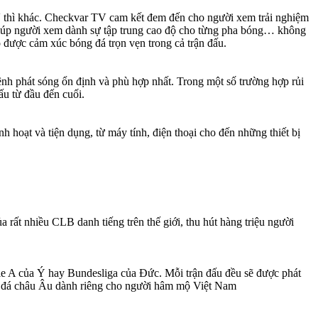
V thì khác. Checkvar TV cam kết đem đến cho người xem trải nghiệm
n giúp người xem dành sự tập trung cao độ cho từng pha bóng… không
 được cảm xúc bóng đá trọn vẹn trong cả trận đấu.
nh phát sóng ổn định và phù hợp nhất. Trong một số trường hợp rủi
ấu từ đầu đến cuối.
nh hoạt và tiện dụng, từ máy tính, điện thoại cho đến những thiết bị
 rất nhiều CLB danh tiếng trên thế giới, thu hút hàng triệu người
ie A của Ý hay Bundesliga của Đức. Mỗi trận đấu đều sẽ được phát
óng đá châu Âu dành riêng cho người hâm mộ Việt Nam