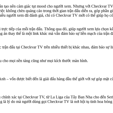
 lần tạo nên cảm giác tụt mood cho người xem. Nhưng với Checkvar T
việc không chèn quảng cáo trong thời gian trận đấu diễn ra, góp phầ
hiều người xem đã đánh giá, chỉ có Checkvar TV mới có thể giúp họ có
rực tiếp của mỗi trận đấu. Thông qua đó, giúp người xem lựa chọn kê
g án thay thế là một link khác mà vẫn đảm bảo sự liền mạch của trận đ
c trận đấu tại Checkvar TV trên nhiều thiết bị khác nhau, đảm bảo sự li
 ưu cho mọi nền tảng cũng như mọi kích thước màn hình.
 – vốn được biết đến là giải đấu hàng đầu thế giới với sự góp mặt của
 chính xác tại Checkvar TV, từ La Liga của Tây Ban Nha cho đến Ser
cũng là lý do mà người dùng gọi Checkvar TV là nơi hội tụ tinh hoa b