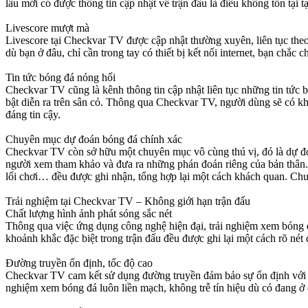
lâu mới có được thông tin cập nhật về trận đấu là điều không tồn tại
Livescore mượt mà
Livescore tại Checkvar TV được cập nhật thường xuyên, liên tục theo
dù bạn ở đâu, chỉ cần trong tay có thiết bị kết nối internet, bạn chắc 
Tin tức bóng đá nóng hổi
Checkvar TV cũng là kênh thông tin cập nhật liên tục những tin tức b
bật diễn ra trên sân cỏ. Thông qua Checkvar TV, người dùng sẽ có kh
đáng tin cậy.
Chuyên mục dự đoán bóng đá chính xác
Checkvar TV còn sở hữu một chuyên mục vô cùng thú vị, đó là dự đoá
người xem tham khảo và đưa ra những phán đoán riêng của bản thân. 
lối chơi… đều được ghi nhận, tổng hợp lại một cách khách quan. Chu
Trải nghiệm tại Checkvar TV – Không giới hạn trận đấu
Chất lượng hình ảnh phát sóng sắc nét
Thông qua việc ứng dụng công nghệ hiện đại, trải nghiệm xem bóng 
khoảnh khắc đặc biệt trong trận đấu đều được ghi lại một cách rõ nét
Đường truyền ổn định, tốc độ cao
Checkvar TV cam kết sử dụng đường truyền đảm bảo sự ổn định với tố
nghiệm xem bóng đá luôn liền mạch, không trễ tín hiệu dù có đang ở 