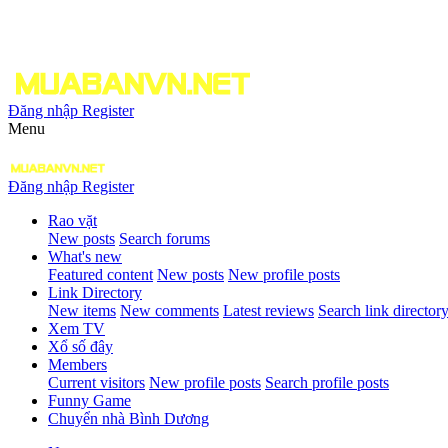
Đăng nhập
Register
Menu
Đăng nhập
Register
Rao vặt
New posts
Search forums
What's new
Featured content
New posts
New profile posts
Link Directory
New items
New comments
Latest reviews
Search link director
Xem TV
Xổ số đây
Members
Current visitors
New profile posts
Search profile posts
Funny Game
Chuyển nhà Bình Dương