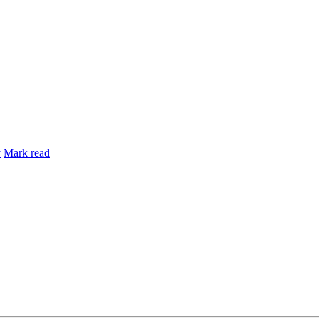
y
Mark read