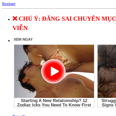
Register
❌ CHÚ Ý: ĐĂNG SAI CHUYÊN MỤC
VIỄN