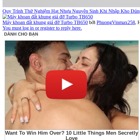
Quy Trình Thử Nghiệm Hạt Nhựa Nguyên Sinh Khi Nhập Kho Đún
Máy khoan đất khung giá đỡ Turbo TB650
bởi
PhuongVinmax258
,
H
You must log in or register to reply here.