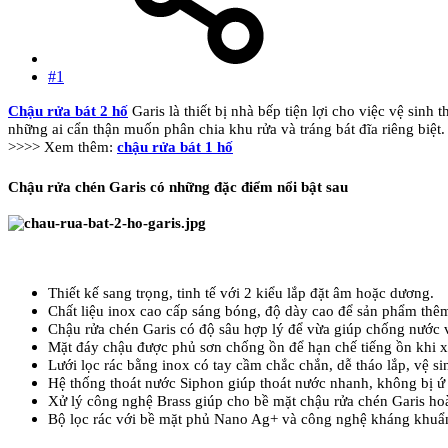
#1
Chậu rửa bát 2 hố
Garis là thiết bị nhà bếp tiện lợi cho việc vệ sin
những ai cẩn thận muốn phân chia khu rửa và tráng bát đĩa riêng biệt
>>>> Xem thêm:
chậu rửa bát 1 hố
Chậu rửa chén Garis có những đặc điểm nổi bật sau
Thiết kế sang trọng, tinh tế với 2 kiểu lắp đặt âm hoặc dương.
Chất liệu inox cao cấp sáng bóng, độ dày cao để sản phẩm thêm
Chậu rửa chén Garis có độ sâu hợp lý để vừa giúp chống nước vă
Mặt đáy chậu được phủ sơn chống ồn để hạn chế tiếng ồn khi x
Lưới lọc rác bằng inox có tay cầm chắc chắn, dễ tháo lắp, vệ si
Hệ thống thoát nước Siphon giúp thoát nước nhanh, không bị ứ
Xử lý công nghệ Brass giúp cho bề mặt chậu rửa chén Garis ho
Bộ lọc rác với bề mặt phủ Nano Ag+ và công nghệ kháng khuẩn