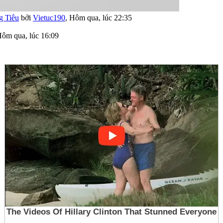
g Tiêu
bởi
Vietuc190
,
Hôm qua, lúc 22:35
ôm qua, lúc 16:09