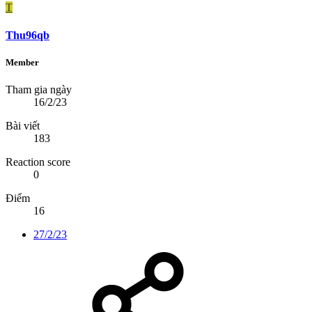
T
Thu96qb
Member
Tham gia ngày
16/2/23
Bài viết
183
Reaction score
0
Điểm
16
27/2/23