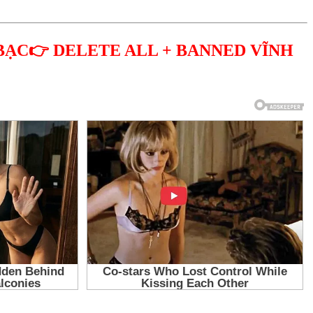
BẠC👉 DELETE ALL + BANNED VĨNH