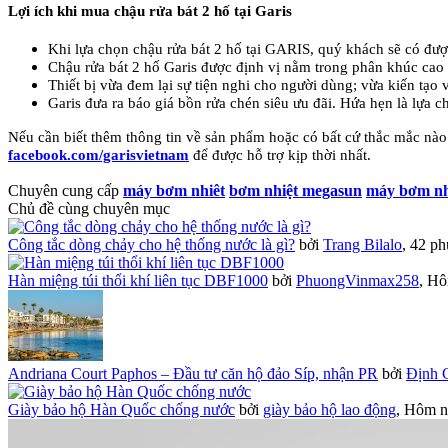
Lợi ích khi mua chậu rửa bát 2 hố tại Garis
Khi lựa chọn chậu rửa bát 2 hố tại GARIS, quý khách sẽ có đư
Chậu rửa bát 2 hố Garis được định vị nằm trong phân khúc cao 
Thiết bị vừa đem lại sự tiện nghi cho người dùng; vừa kiến tạo
Garis đưa ra báo giá bồn rửa chén siêu ưu đãi. Hứa hẹn là lựa ch
Nếu cần biết thêm thông tin về sản phẩm hoặc có bất cứ thắc mắc nào 
facebook.com/garisvietnam
để được hỗ trợ kịp thời nhất.
Chuyên cung cấp
máy bơm nhiêt
bơm nhiệt megasun
máy bơm nhi
Chủ đề cùng chuyên mục
Công tắc dòng chảy cho hệ thống nước là gì?
bởi
Trang Bilalo
,
42 ph
Hàn miệng túi thổi khí liên tục DBF1000
bởi
PhuongVinmax258
,
Hô
Andriana Court Paphos – Đầu tư căn hộ đảo Síp, nhận PR
bởi
Định 
Giày bảo hộ Hàn Quốc chống nước
bởi
giày bảo hộ lao động
,
Hôm na