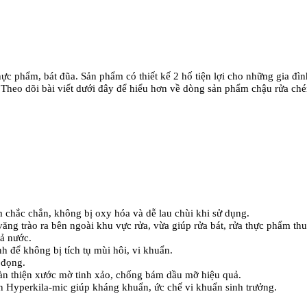
h thực phẩm, bát đũa. Sản phẩm có thiết kế 2 hố tiện lợi cho những gia 
. Theo dõi bài viết dưới đây để hiểu hơn về dòng sản phẩm chậu rửa ché
 chắc chắn, không bị oxy hóa và dễ lau chùi khi sử dụng.
ng trào ra bên ngoài khu vực rửa, vừa giúp rửa bát, rửa thực phẩm thu
ả nước.
nh để không bị tích tụ mùi hôi, vi khuẩn.
 đọng.
àn thiện xước mờ tinh xảo, chống bám dầu mỡ hiệu quả.
 Hyperkila-mic giúp kháng khuẩn, ức chế vi khuẩn sinh trưởng.