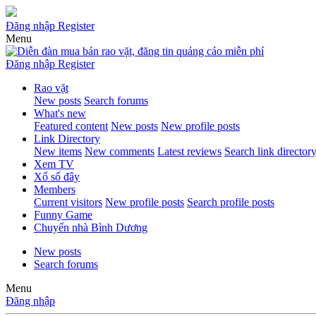
Đăng nhập
Register
Menu
Đăng nhập
Register
Rao vặt
New posts
Search forums
What's new
Featured content
New posts
New profile posts
Link Directory
New items
New comments
Latest reviews
Search link director
Xem TV
Xổ số đây
Members
Current visitors
New profile posts
Search profile posts
Funny Game
Chuyển nhà Bình Dương
New posts
Search forums
Menu
Đăng nhập