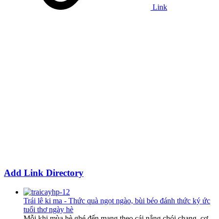
Link
Add Link Directory
Trái lê ki ma - Thức quà ngọt ngào, bùi béo đánh thức ký ức
tuổi thơ ngày hè
Mỗi khi mùa hè ghé đến mang theo cái nắng chói chang, cơ