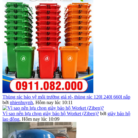
Thùng rác bảo vệ môi trường giá rẻ- thùng rác 120l 240l 660l nắp
bởi
nhienhuynh
,
Hôm nay lúc 10:11
Vì sao nên lựa chọn giày bảo hộ Worket (Ziben)?
bởi
giày bảo hộ
lao động
,
Hôm nay lúc 10:09