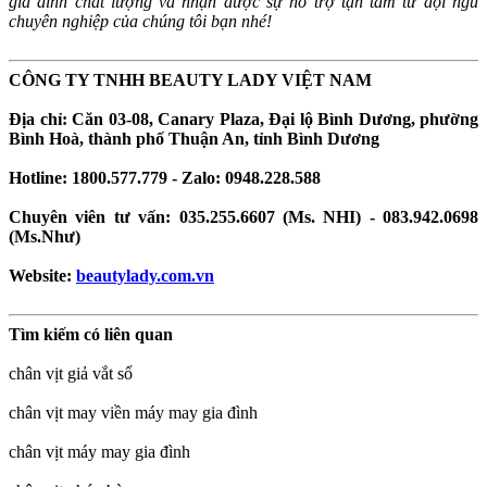
gia đình chất lượng và nhận được sự hỗ trợ tận tâm từ đội ngũ
chuyên nghiệp của chúng tôi bạn nhé!
CÔNG TY TNHH BEAUTY LADY VIỆT NAM
Địa chỉ: Căn 03-08, Canary Plaza, Đại lộ Bình Dương, phường
Bình Hoà, thành phố Thuận An, tỉnh Bình Dương
Hotline: 1800.577.779 - Zalo: 0948.228.588
Chuyên viên tư vấn: 035.255.6607 (Ms. NHI) - 083.942.0698
(Ms.Như)
Website:
beautylady.com.vn
Tìm kiếm có liên quan
chân vịt giả vắt sổ
chân vịt may viền máy may gia đình
chân vịt máy may gia đình