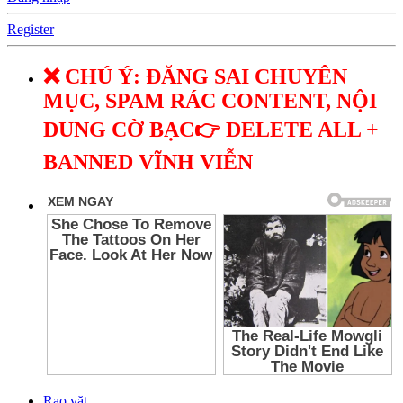
Register
❌ CHÚ Ý: ĐĂNG SAI CHUYÊN
MỤC, SPAM RÁC CONTENT, NỘI
DUNG CỜ BẠC👉 DELETE ALL +
BANNED VĨNH VIỄN
Rao vặt