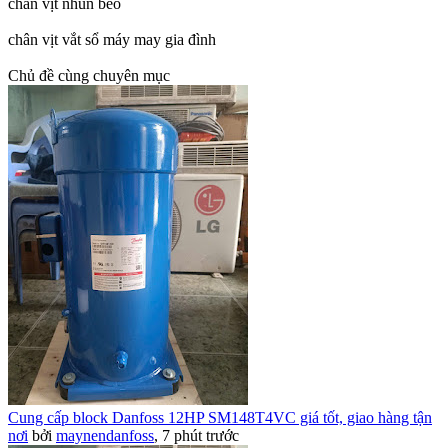
chân vịt nhún bèo
chân vịt vắt sổ máy may gia đình​
Chủ đề cùng chuyên mục
Cung cấp block Danfoss 12HP SM148T4VC giá tốt, giao hàng tận
nơi
bởi
maynendanfoss
,
7 phút trước