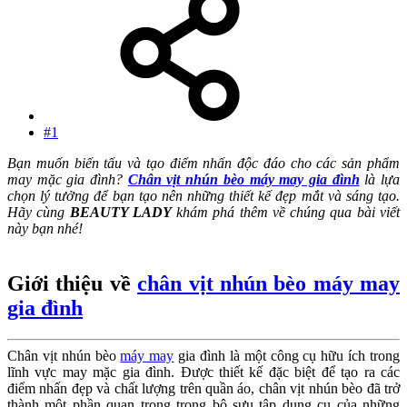
#1
Bạn muốn biến tấu và tạo điểm nhấn độc đáo cho các sản phẩm
may mặc gia đình?
Chân vịt nhún bèo máy may gia đình
là lựa
chọn lý tưởng để bạn tạo nên những thiết kế đẹp mắt và sáng tạo.
Hãy cùng
BEAUTY LADY
khám phá thêm về chúng qua bài viết
này bạn nhé!
Giới thiệu về
chân vịt nhún bèo máy may
gia đình
Chân vịt nhún bèo
máy may
gia đình là một công cụ hữu ích trong
lĩnh vực may mặc gia đình. Được thiết kế đặc biệt để tạo ra các
điểm nhấn đẹp và chất lượng trên quần áo, chân vịt nhún bèo đã trở
thành một phần quan trọng trong bộ sưu tập dụng cụ của những