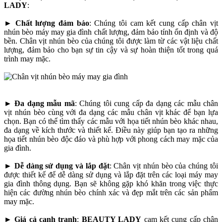
LADY
:
► Chất lượng đảm bảo
: Chúng tôi cam kết cung cấp chân vịt
nhún bèo máy may gia đình chất lượng, đảm bảo tính ổn định và độ
bền. Chân vịt nhún bèo của chúng tôi được làm từ các vật liệu chất
lượng, đảm bảo cho bạn sự tin cậy và sự hoàn thiện tốt trong quá
trình may mặc.
► Đa dạng mẫu mã
: Chúng tôi cung cấp đa dạng các mẫu chân
vịt nhún bèo cùng với đa dạng các mẫu chân vịt khác để bạn lựa
chọn. Bạn có thể tìm thấy các mẫu với họa tiết nhún bèo khác nhau,
đa dạng về kích thước và thiết kế. Điều này giúp bạn tạo ra những
họa tiết nhún bèo độc đáo và phù hợp với phong cách may mặc của
gia đình.
► Dễ dàng sử dụng và lắp đặt
: Chân vịt nhún bèo của chúng tôi
được thiết kế để dễ dàng sử dụng và lắp đặt trên các loại máy may
gia đình thông dụng. Bạn sẽ không gặp khó khăn trong việc thực
hiện các đường nhún bèo chính xác và đẹp mắt trên các sản phẩm
may mặc.
► Giá cả cạnh tranh
:
BEAUTY LADY
cam kết cung cấp chân