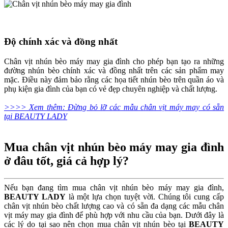
Độ chính xác và đồng nhất
Chân vịt nhún bèo máy may gia đình cho phép bạn tạo ra những
đường nhún bèo chính xác và đồng nhất trên các sản phẩm may
mặc. Điều này đảm bảo rằng các họa tiết nhún bèo trên quần áo và
phụ kiện gia đình của bạn có vẻ đẹp chuyên nghiệp và chất lượng.
>>>> Xem thêm: Đừng bỏ lỡ các mẫu chân vịt máy may có sẵn
tại BEAUTY LADY
Mua chân vịt nhún bèo máy may gia đình
ở đâu tốt, giá cả hợp lý?
Nếu bạn đang tìm mua chân vịt nhún bèo máy may gia đình,
BEAUTY LADY
là một lựa chọn tuyệt vời. Chúng tôi cung cấp
chân vịt nhún bèo chất lượng cao và có sẵn đa dạng các mẫu chân
vịt máy may gia đình để phù hợp với nhu cầu của bạn. Dưới đây là
các lý do tại sao nên chọn mua chân vịt nhún bèo tại
BEAUTY