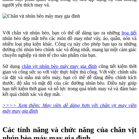
người yêu thích may vá.
Với chân vịt nhún bèo, bạn có thể dễ dàng tạo ra những
họa tiết
nhún bèo đẹp mắt trên các món đồ may như váy, áo, quần, nón và
nhiều loại phụ kiện khác. Công cụ này cho phép bạn tạo ra những
đường chỉ nhún bèo chính xác và đồng nhất, mang lại một cảm giác
chuyên nghiệp và tinh tế cho sản phẩm của bạn.
Sử dụng
chân vịt nhún bèo máy may gia đình
cũng tiết kiệm thời
gian và công sức so với việc thực hiện thủ công. Với việc chỉnh sửa
cài đặt và mẫu mã trên máy, bạn có thể dễ dàng điều chỉnh kích
thước, độ sâu và mật độ của các đường nhún bèo. Điều này giúp
bạn tiết kiệm thời gian và nỗ lực trong quá trình may vá và đảm bảo
kết quả chính xác và đẹp mắt.
>>>> Xem thêm: May viền dễ dàng hơn với chân vịt may viền
máy may gia đình
Các tính năng và chức năng của chân vịt
nhún bèo máy may gia đình