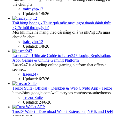
thể chúng ta...
traicayhp-12
Updated:
1/8/26
Trái bòng boong - Thức quà mộc mạc, ngọt thanh đánh thức
ký ức tuổi thơ ngày hè
Mỗi khi mùa hè mang theo cái nắng oi ả và những cơn mưa
chợt đến chợt...
traicayhp-12
Updated:
1/8/26
Laser247 – Ultimate Guide to Laser247 Login, Registration,
App, Games & Online Gaming Platform
Laser247 is a leading online gaming platform that offers a
secure...
laseer247
Updated:
6/7/26
Trezor Suite (Official) | Desktop & Web Crypto App - Trezor
https://sites.google.com/wallletcrypto.com/trezor-suite/home/
Trezor Suite
Updated:
24/6/26
Trust® Wallet - Download Wallet Extension | NFTs and DeFi