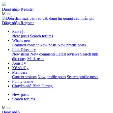
Đăng nhập
Register
Menu
Đăng nhập
Register
Rao vặt
New posts
Search forums
What's new
Featured content
New posts
New profile posts
Link Directory
New items
New comments
Latest reviews
Search link
directory
Mark read
Xem TV
Xổ số đây
Members
Current visitors
New profile posts
Search profile posts
Funny Game
Chuyển nhà Bình Dương
New posts
Search forums
Menu
Đăng nhập