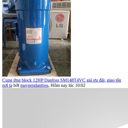
Cung ứng block 12HP Danfoss SM148T4VC giá ưu đãi, giao tận
nơi tạ
bởi
maynendanfoss
,
Hôm nay lúc 10:02