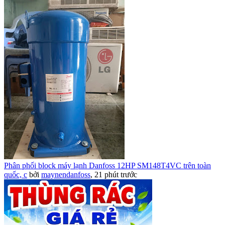
Phân phối block máy lạnh Danfoss 12HP SM148T4VC trên toàn
quốc, c
bởi
maynendanfoss
,
21 phút trước