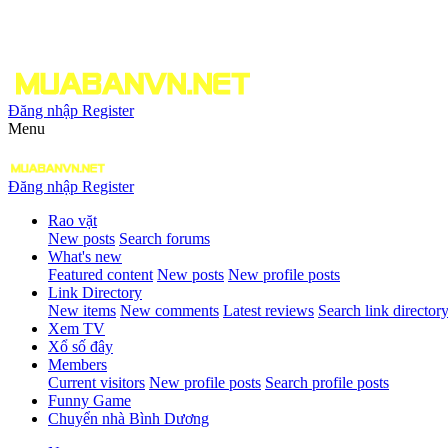
Đăng nhập
Register
Menu
Đăng nhập
Register
Rao vặt
New posts
Search forums
What's new
Featured content
New posts
New profile posts
Link Directory
New items
New comments
Latest reviews
Search link director
Xem TV
Xổ số đây
Members
Current visitors
New profile posts
Search profile posts
Funny Game
Chuyển nhà Bình Dương