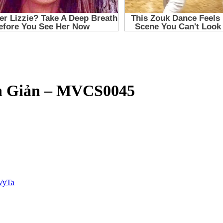
n Giản – MVCS0045
VyTa