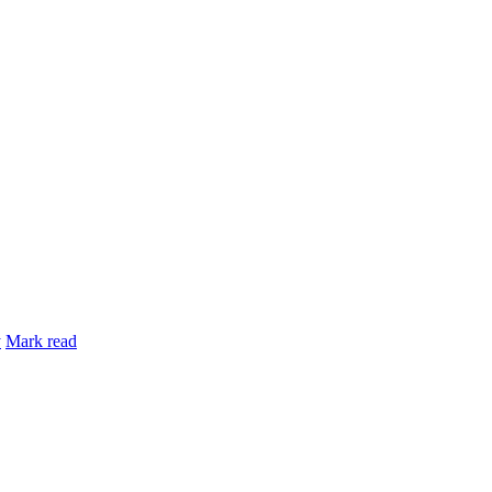
y
Mark read