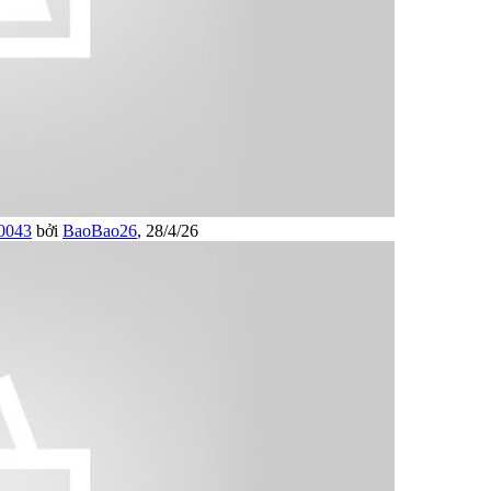
0043
bởi
BaoBao26
,
28/4/26