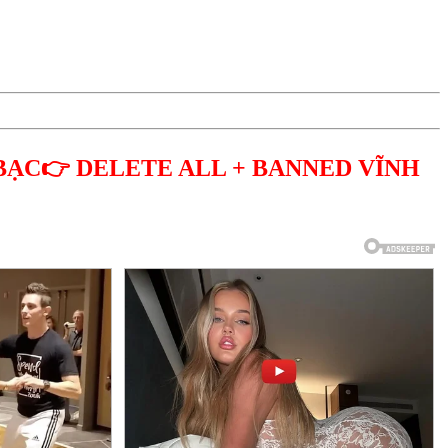
BẠC👉 DELETE ALL + BANNED VĨNH