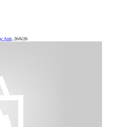
c Anh
,
26/6/26