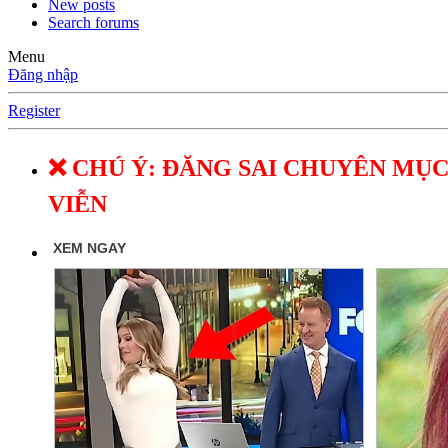
New posts
Search forums
Menu
Đăng nhập
Register
❌ CHÚ Ý: ĐĂNG SAI CHUYÊN MỤC
VIỄN