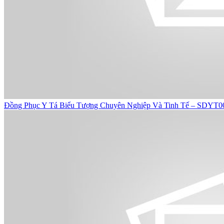
Đồng Phục Y Tá Biểu Tượng Chuyên Nghiệp Và Tinh Tế – SDYT0