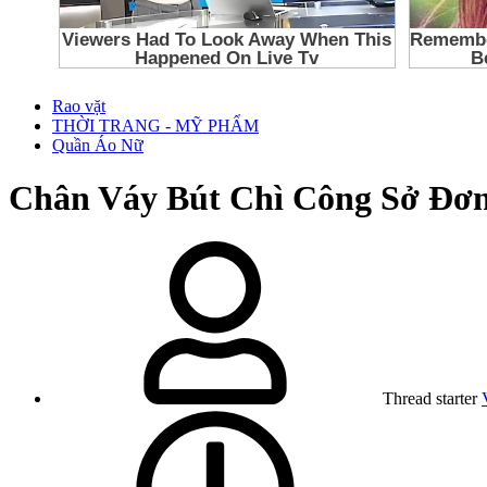
Rao vặt
THỜI TRANG - MỸ PHẨM
Quần Áo Nữ
Chân Váy Bút Chì Công Sở Đơ
Thread starter