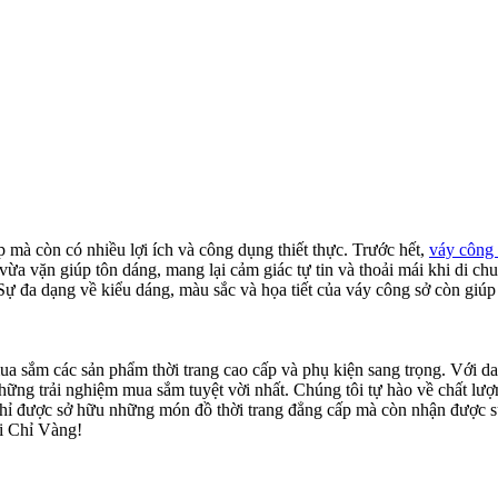
 mà còn có nhiều lợi ích và công dụng thiết thực. Trước hết,
váy công 
 vừa vặn giúp tôn dáng, mang lại cảm giác tự tin và thoải mái khi di ch
Sự đa dạng về kiểu dáng, màu sắc và họa tiết của váy công sở còn giúp
a sắm các sản phẩm thời trang cao cấp và phụ kiện sang trọng. Với da
ng trải nghiệm mua sắm tuyệt vời nhất. Chúng tôi tự hào về chất lượn
chỉ được sở hữu những món đồ thời trang đẳng cấp mà còn nhận được sự 
i Chỉ Vàng!