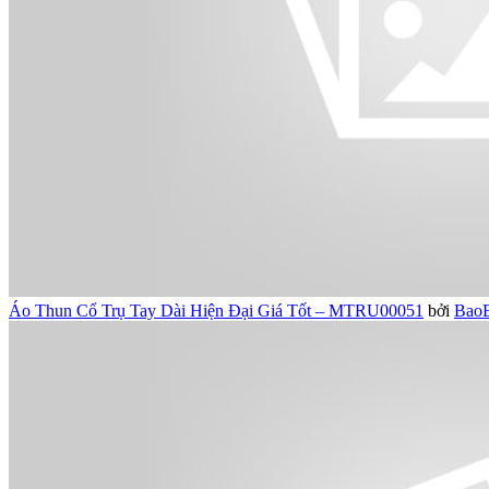
Áo Thun Cổ Trụ Tay Dài Hiện Đại Giá Tốt – MTRU00051
bởi
Bao