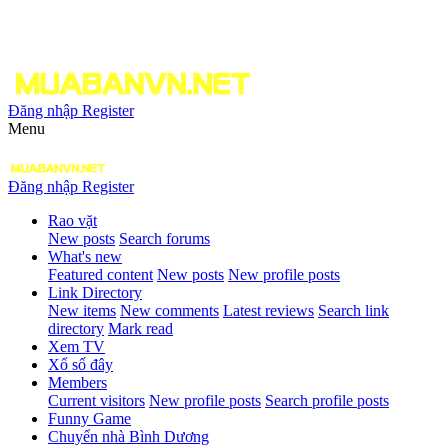
Đăng nhập
Register
Menu
Đăng nhập
Register
Rao vặt
New posts
Search forums
What's new
Featured content
New posts
New profile posts
Link Directory
New items
New comments
Latest reviews
Search link
directory
Mark read
Xem TV
Xổ số đây
Members
Current visitors
New profile posts
Search profile posts
Funny Game
Chuyển nhà Bình Dương