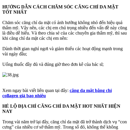
HƯỚNG DẪN CÁCH CHĂM SÓC CĂNG CHỈ DA MẶT
TỐT NHẤT
Chăm sóc căng chỉ da mặt có ảnh hưởng không nhỏ đến hiệu quả
thẩm mỹ. Vậy nên, các chị em chú trọng nhiều đến vấn đề này cũng
là điều dễ hiểu. Và theo chia sẻ của các chuyên gia thẩm mỹ, thì sau
khi căng chỉ da mặt các chị em nên:
Dành thời gian nghỉ ngơi và giảm thiểu các hoạt động mạnh trong
vài ngày đầu;
Uống thuốc đầy đủ và đúng giờ theo đơn kê của bác sĩ;
Xem ngay bài viết liên quan tại đây:
căng da mặt bằng chỉ
collagen giá bao nhiêu
HÉ LỘ ĐỊA CHỈ CĂNG CHỈ DA MẶT HOT NHẤT HIỆN
NAY
Trong vài năm trở lại đây, căng chỉ da mặt đã trở thành dịch vụ “con
cưng” của nhiều cơ sở thẩm mỹ. Trong số đó, không thể không