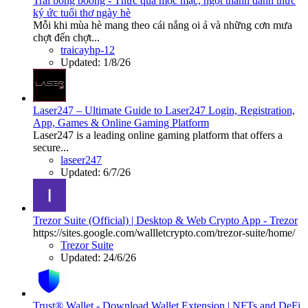
Trái bòng boong - Thức quà mộc mạc, ngọt thanh đánh thức
ký ức tuổi thơ ngày hè
Mỗi khi mùa hè mang theo cái nắng oi ả và những cơn mưa
chợt đến chợt...
traicayhp-12
Updated:
1/8/26
Laser247 – Ultimate Guide to Laser247 Login, Registration,
App, Games & Online Gaming Platform
Laser247 is a leading online gaming platform that offers a
secure...
laseer247
Updated:
6/7/26
Trezor Suite (Official) | Desktop & Web Crypto App - Trezor
https://sites.google.com/wallletcrypto.com/trezor-suite/home/
Trezor Suite
Updated:
24/6/26
Trust® Wallet - Download Wallet Extension | NFTs and DeFi