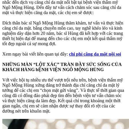
nhắc đến dịch vụ căng chỉ da mặt nổi bật tại bệnh viện thẩm mỹ
Ngô Mộng Hùng. Đến đây tư vấn cách chăm sóc sau căng chỉ da
mặt và thực hiện căng da mặt, các chị em sẽ được:
Đích thân bác sĩ Ngô Mộng Hùng thăm khám, tư vấn và thực hiện
căng chỉ da mặt. bằng chuyên môn cao, tay nghề khéo léo và kinh
nghiệm dày dặn hơn 20 năm, bác sĩ Hùng đã kết hợp với các trang
thiết bị hiện đại để mang đến cho các chị em một kết quả thẩm mỹ
tốt đẹp ngoài cả sự mong đợi.
Xem ngay bài viết liên quan tại đây:
chi phí căng da mặt nội soi
NHỮNG MÀN “LỘT XÁC” TRÀN ĐẦY SỨC SỐNG CỦA
KHÁCH HÀNG bỆNH VIỆN NGÔ MỘNG HÙNG
Với việc hội tụ nhiều ưu thế vượt trội nêu trên, bệnh viện thẩm mỹ
Ngô Mộng Hùng xứng đáng trở thành địa chỉ căng chỉ da mặt lý
tưởng để các chị em “chọn mặt gửi vàng”. Và thực tế thời gian qua
cũng đã có đông đảo phái đẹp tìm đến bệnh viện tư vấn chăm sóc
và thực hiện căng da làm đẹp. Kết quả chỉ trong khoảng một thời
gian ngắn, chị em sẽ cảm nhận được sự thay đổi rõ rệt của các
đường nét trên khuôn mặt.