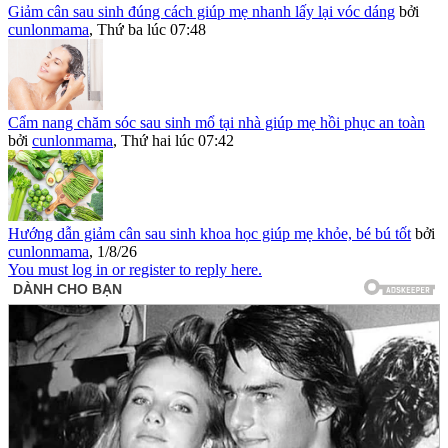
Giảm cân sau sinh đúng cách giúp mẹ nhanh lấy lại vóc dáng
bởi
cunlonmama
,
Thứ ba lúc 07:48
Cẩm nang chăm sóc sau sinh mổ tại nhà giúp mẹ hồi phục an toàn
bởi
cunlonmama
,
Thứ hai lúc 07:42
Hướng dẫn giảm cân sau sinh khoa học giúp mẹ khỏe, bé bú tốt
bởi
cunlonmama
,
1/8/26
You must log in or register to reply here.