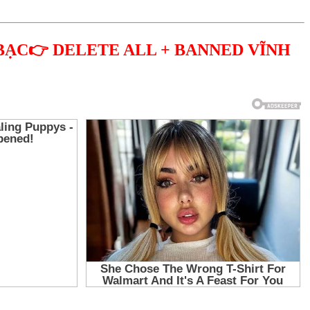
BẠC👉 DELETE ALL + BANNED VĨNH