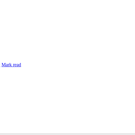
y
Mark read