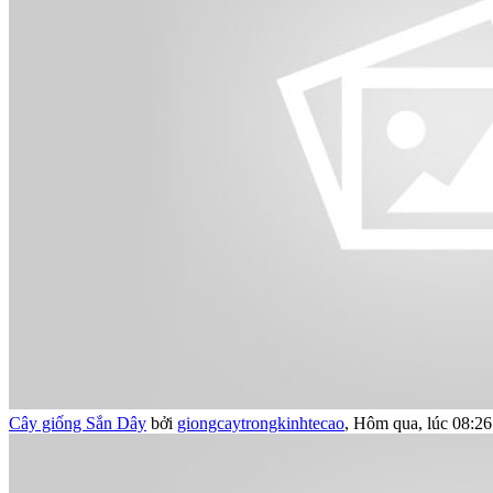
Cây giống Sắn Dây
bởi
giongcaytrongkinhtecao
,
Hôm qua, lúc 08:26