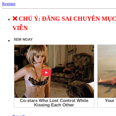
Register
❌ CHÚ Ý: ĐĂNG SAI CHUYÊN MỤC
VIỄN