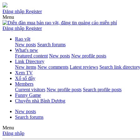
Đăng nhập
Register
Menu
Đăng nhập
Register
Rao vặt
New posts
Search forums
What's new
Featured content
New posts
New profile posts
Link Directory
New items
New comments
Latest reviews
Search link director
Xem TV
Xổ số đây
Members
Current visitors
New profile posts
Search profile posts
Funny Game
Chuyển nhà Bình Dương
New posts
Search forums
Menu
Đăng nhập