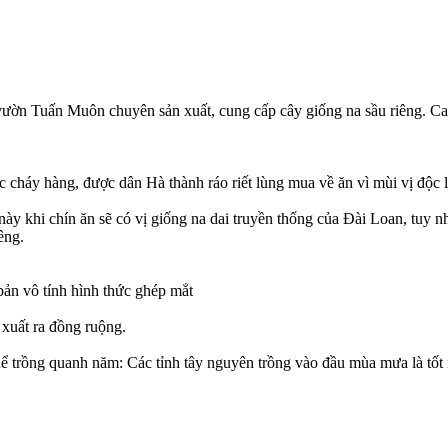
 Tuấn Muôn chuyên sản xuất, cung cấp cây giống na sầu riêng. Cam 
tức cháy hàng, được dân Hà thành ráo riết lùng mua về ăn vì mùi vị độc l
này khi chín ăn sẽ có vị giống na dai truyền thống của Đài Loan, tuy n
êng.
ản vô tính hình thức ghép mẳt
xuất ra đồng ruộng.
 trồng quanh năm: Các tỉnh tây nguyên trồng vào đầu mùa mưa là tốt 