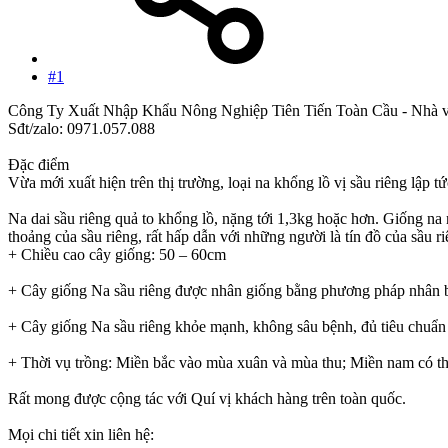
#1
Công Ty Xuất Nhập Khẩu Nông Nghiệp Tiên Tiến Toàn Cầu - Nhà vườn
Sđt/zalo: 0971.057.088
Đặc điểm
Vừa mới xuất hiện trên thị trường, loại na khổng lồ vị sầu riêng lập 
Na dai sầu riêng quả to khổng lồ, nặng tới 1,3kg hoặc hơn. Giống na 
thoảng của sầu riêng, rất hấp dẫn với những người là tín đồ của sầu ri
+ Chiều cao cây giống: 50 – 60cm
+ Cây giống Na sầu riêng được nhân giống bằng phương pháp nhân b
+ Cây giống Na sầu riêng khỏe mạnh, không sâu bệnh, đủ tiêu chuẩn 
+ Thời vụ trồng: Miền bắc vào mùa xuân và mùa thu; Miền nam có thể
Rất mong được cộng tác với Quí vị khách hàng trên toàn quốc.
Mọi chi tiết xin liên hệ: