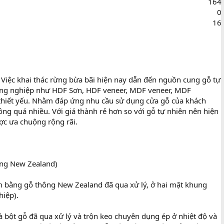
164
0
16
Việc khai thác rừng bừa bãi hiện nay dẫn đến nguồn cung gỗ tự
 công nghiệp như HDF Sơn, HDF veneer, MDF veneer, MDF
thiết yếu. Nhằm đáp ứng nhu cầu sử dụng cửa gỗ của khách
g quá nhiều. Với giá thành rẻ hơn so với gỗ tự nhiên nên hiện
c ưa chuộng rộng rãi.
ông New Zealand)
 bằng gỗ thông New Zealand đã qua xử lý, ở hai mặt khung
iệp).
 Là bột gỗ đã qua xử lý và trộn keo chuyên dụng ép ở nhiệt độ và