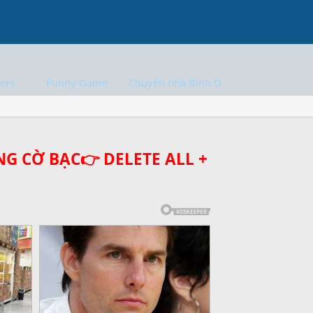
ers
Funny Game
Chuyển nhà Bình Dương
G CỜ BẠC👉 DELETE ALL +