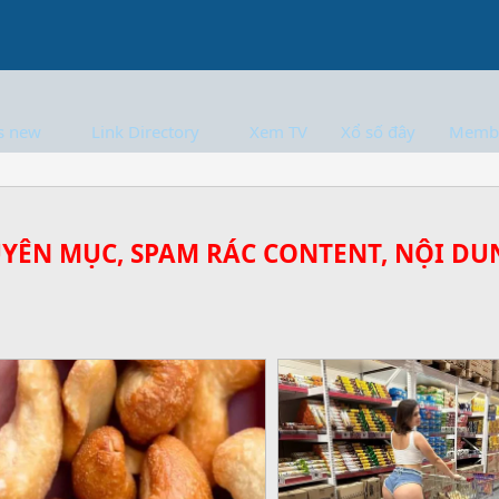
s new
Link Directory
Xem TV
Xổ số đây
Memb
UYÊN MỤC, SPAM RÁC CONTENT, NỘI DUN