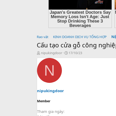
Rao vặt
KINH DOANH DỊCH VỤ TỔNG HỢP
Nộ
Cấu tạo cửa gỗ công nghi
T
N
nipukingdoor
17/10/23
h
g
r
à
N
e
y
a
g
d
ử
s
i
t
a
nipukingdoor
r
t
Member
e
r
Tham gia ngày