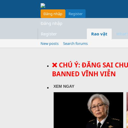
Đăng nhập
Register
Đăng nhập
Register
Rao vặt
What'
New posts
Search forums
❌ CHÚ Ý: ĐĂNG SAI CH
BANNED VĨNH VIỄN