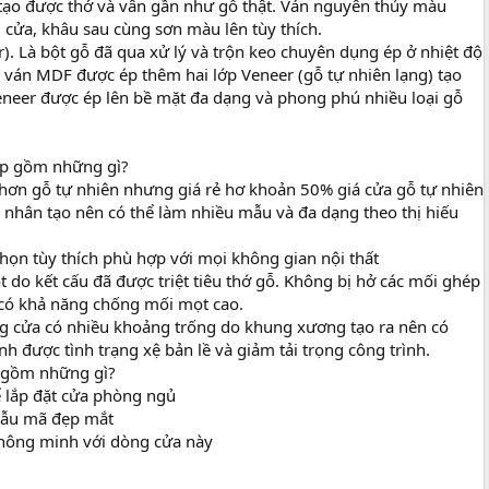
 tạo được thớ và vân gần như gỗ thật. Ván nguyên thủy màu
 cửa, khâu sau cùng sơn màu lên tùy thích.
r). Là bột gỗ đã qua xử lý và trộn keo chuyên dụng ép ở nhiệt độ
t ván MDF được ép thêm hai lớp Veneer (gỗ tự nhiên lạng) tạo
Veneer được ép lên bề mặt đa dạng và phong phú nhiều loại gỗ
ệp gồm những gì?
hơn gỗ tự nhiên nhưng giá rẻ hơ khoản 50% giá cửa gỗ tự nhiên
nhân tạo nên có thể làm nhiều mẫu và đa dạng theo thị hiếu
ọn tùy thích phù hợp với mọi không gian nội thất
 do kết cấu đã được triệt tiêu thớ gỗ. Không bị hở các mối ghép
và có khả năng chống mối mọt cao.
ong cửa có nhiều khoảng trống do khung xương tạo ra nên có
h được tình trạng xệ bản lề và giảm tải trọng công trình.
 gồm những gì?
để lắp đặt cửa phòng ngủ
mẫu mã đẹp mắt
thông minh với dòng cửa này