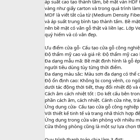
áp suất cao tạo thành tấm, bề mặt ván HDF
vàng như giấy carton và trong quá trình làm
MDF là viết tắt của từ (Medium Density Fibe
và áp suất trung bình tạo thành tấm. Bề mặ
nên bề mặt có vân gỗ thật và liền lạc. Lớp 
quý hiếm và có vân đẹp.
Ưu điểm cửa gỗ- Cấu tạo cửa gỗ công nghi
Độ thẩm mỹ cao và giá rẻ: Độ thẩm mỹ cao 
Đa dạng mẫu mã: Bề mặt định hình là gỗ ép 
người tiêu dùng tùy từng thời điểm.
Đa dạng màu sắc: Màu sơn đa dạng có thể ch
Độ ổn định cao: Không bị cong vênh, co ngót
dưới tác động thời tiết, thay đổi nhiệt độ 
Cách âm cách nhiệt tốt : Do kết cấu bên tr
phần cách âm, cách nhiệt. Cánh cửa nhẹ, trán
Ứng dụng cửa- Cấu tạo cửa gỗ công nghiệp
Với thiết kế tinh tế và trang nhã thích hợp 
Ứng dụng trong cửa văn phòng với nhiều 
Cửa thông phòng cũng là một sự lựa chọn 
Quy trình thanh toán chia làm 3 đợt: