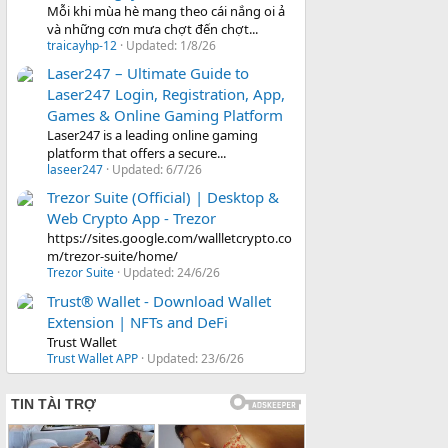
Mỗi khi mùa hè mang theo cái nắng oi ả
và những cơn mưa chợt đến chợt...
traicayhp-12
Updated:
1/8/26
Laser247 – Ultimate Guide to
Laser247 Login, Registration, App,
Games & Online Gaming Platform
Laser247 is a leading online gaming
platform that offers a secure...
laseer247
Updated:
6/7/26
Trezor Suite (Official) | Desktop &
Web Crypto App - Trezor
https://sites.google.com/wallletcrypto.co
m/trezor-suite/home/
Trezor Suite
Updated:
24/6/26
Trust® Wallet - Download Wallet
Extension | NFTs and DeFi
Trust Wallet
Trust Wallet APP
Updated:
23/6/26