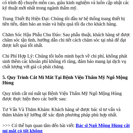
có trình độ chuyên môn cao, giàu kinh nghiệm và luôn cập nhật các
kỹ thuật mới nhất trong ngành thẩm mỹ.
Trang Thiết Bị Hiện Đại: Chúng tôi đầu tư hệ thống trang thiết bị
tiên tiến, đảm bảo an toàn và hiệu quả tối đa cho khách hàng.
Chăm Sóc Hậu Phẫu Chu Đáo: Sau phẫu thuật, khách hàng sẽ được
chăm sóc tận tình, hướng dẫn chi tiết cách chăm sóc tại nhà để đạt
được kết quả tốt nhất.
Chi Phí Hợp Lý: Chúng tôi luôn minh bạch về chi phí, không phát
sinh thêm các khoản phí không rõ ràng, đảm bảo mang lại dịch vụ
chất lượng với giá cả phải chăng.
5. Quy Trình Cắt Mí Mắt Tại Bệnh Viện Thẩm Mỹ Ngô Mộng
Hùng
Quy trình cắt mí mắt tại Bệnh Viện Thẩm Mỹ Ngô Mộng Hùng
được thực hiện theo các bước sau:
Tư Vấn Và Thăm Khám: Khách hàng sẽ được bác sĩ tư vấn và
thăm khám kỹ lưỡng để xác định phương pháp phù hợp nhất.
>>> Có thể bạn quan tâm đến bài viết:
Bác sĩ Ngô Mộng Hùng cắt
mí mắt có tốt không