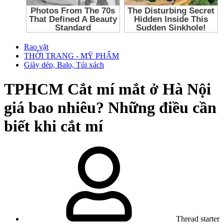
Rao vặt
THỜI TRANG - MỸ PHẨM
Giày dép, Balo, Túi xách
TPHCM
Cắt mí mắt ở Hà Nội
giá bao nhiêu? Những điều cần
biết khi cắt mí
Thread starter