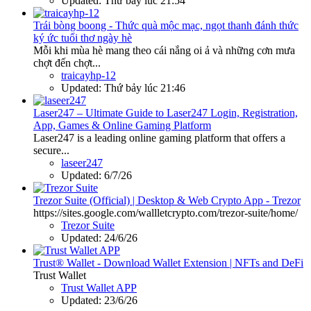
Updated:
Thứ bảy lúc 21:54
Trái bòng boong - Thức quà mộc mạc, ngọt thanh đánh thức
ký ức tuổi thơ ngày hè
Mỗi khi mùa hè mang theo cái nắng oi ả và những cơn mưa
chợt đến chợt...
traicayhp-12
Updated:
Thứ bảy lúc 21:46
Laser247 – Ultimate Guide to Laser247 Login, Registration,
App, Games & Online Gaming Platform
Laser247 is a leading online gaming platform that offers a
secure...
laseer247
Updated:
6/7/26
Trezor Suite (Official) | Desktop & Web Crypto App - Trezor
https://sites.google.com/wallletcrypto.com/trezor-suite/home/
Trezor Suite
Updated:
24/6/26
Trust® Wallet - Download Wallet Extension | NFTs and DeFi
Trust Wallet
Trust Wallet APP
Updated:
23/6/26