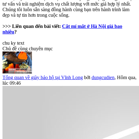
tư vấn và trải nghiệm dịch vụ chất lượng với mức giá hợp lý nhất.
Chúng tôi luôn sẵn sàng đồng hành cùng bạn trên hành trình làm
đẹp và tự tin hơn trong cuộc sống.
>>> Liên quan đến bài viết:
Cắt mí mắt ở Hà Nội giá bao
nhiêu
?
chu ky text
Chủ đề cùng chuyên mục
Tổng quan về giày bảo hộ tại Vĩnh Long
bởi
dungcudien
,
Hôm qua,
lúc 09:46