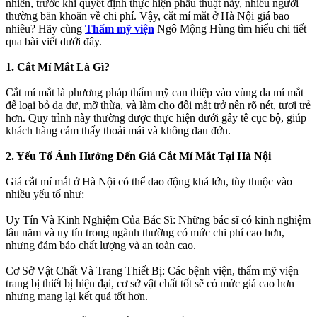
nhiên, trước khi quyết định thực hiện phẫu thuật này, nhiều người
thường băn khoăn về chi phí. Vậy, cắt mí mắt ở Hà Nội giá bao
nhiêu? Hãy cùng
Thẩm mỹ viện
Ngô Mộng Hùng tìm hiểu chi tiết
qua bài viết dưới đây.
1. Cắt Mí Mắt Là Gì?
Cắt mí mắt là phương pháp thẩm mỹ can thiệp vào vùng da mí mắt
để loại bỏ da dư, mỡ thừa, và làm cho đôi mắt trở nên rõ nét, tươi trẻ
hơn. Quy trình này thường được thực hiện dưới gây tê cục bộ, giúp
khách hàng cảm thấy thoải mái và không đau đớn.
2. Yếu Tố Ảnh Hưởng Đến Giá Cắt Mí Mắt Tại Hà Nội
Giá cắt mí mắt ở Hà Nội có thể dao động khá lớn, tùy thuộc vào
nhiều yếu tố như:
Uy Tín Và Kinh Nghiệm Của Bác Sĩ: Những bác sĩ có kinh nghiệm
lâu năm và uy tín trong ngành thường có mức chi phí cao hơn,
nhưng đảm bảo chất lượng và an toàn cao.
Cơ Sở Vật Chất Và Trang Thiết Bị: Các bệnh viện, thẩm mỹ viện
trang bị thiết bị hiện đại, cơ sở vật chất tốt sẽ có mức giá cao hơn
nhưng mang lại kết quả tốt hơn.