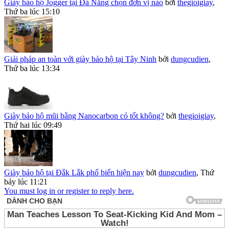
Giày bảo hộ Jogger tại Đà Nẵng chọn đơn vị nào
bởi
thegioigiay
,
Thứ ba lúc 15:10
Giải pháp an toàn với giày bảo hộ tại Tây Ninh
bởi
dungcudien
,
Thứ ba lúc 13:34
Giày bảo hộ mũi bằng Nanocarbon có tốt không?
bởi
thegioigiay
,
Thứ hai lúc 09:49
Giày bảo hộ tại Đắk Lắk phổ biến hiện nay
bởi
dungcudien
,
Thứ
bảy lúc 11:21
You must log in or register to reply here.