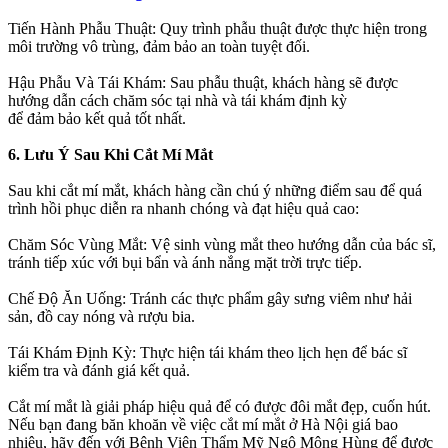
Tiến Hành Phẫu Thuật: Quy trình phẫu thuật được thực hiện trong
môi trường vô trùng, đảm bảo an toàn tuyệt đối.
Hậu Phẫu Và Tái Khám: Sau phẫu thuật, khách hàng sẽ được
hướng dẫn cách chăm sóc tại nhà và tái khám định kỳ
để đảm bảo kết quả tốt nhất.
6. Lưu Ý Sau Khi Cắt Mí Mắt
Sau khi cắt mí mắt, khách hàng cần chú ý những điểm sau để quá
trình hồi phục diễn ra nhanh chóng và đạt hiệu quả cao:
Chăm Sóc Vùng Mắt: Vệ sinh vùng mắt theo hướng dẫn của bác sĩ,
tránh tiếp xúc với bụi bẩn và ánh nắng mặt trời trực tiếp.
Chế Độ Ăn Uống: Tránh các thực phẩm gây sưng viêm như hải
sản, đồ cay nóng và rượu bia.
Tái Khám Định Kỳ: Thực hiện tái khám theo lịch hẹn để bác sĩ
kiểm tra và đánh giá kết quả.
Cắt mí mắt là giải pháp hiệu quả để có được đôi mắt đẹp, cuốn hút.
Nếu bạn đang băn khoăn về việc cắt mí mắt ở Hà Nội giá bao
nhiêu, hãy đến với Bệnh Viện Thẩm Mỹ Ngô Mộng Hùng để được