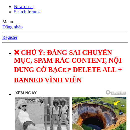
New posts
Search forums
Menu
Đăng nhập
Register
❌ CHÚ Ý: ĐĂNG SAI CHUYÊN
MỤC, SPAM RÁC CONTENT, NỘI
DUNG CỜ BẠC👉 DELETE ALL +
BANNED VĨNH VIỄN