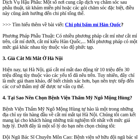
Dịch Vụ Hậu Phẫu: Một số nơi cung cấp dịch vụ chăm sóc sau
phẫu thuật, tái khám miễn phí hoặc các gói chăm sóc đặc biệt, điều
này cũng ảnh hưởng đến chi phí tổng thể.
>>> Tìm hiểu thêm về bài viết:
Chi phí bấm mí Hàn Quốc
?
Phương Pháp Phẫu Thuật: Có nhiều phương pháp cắt mí như cắt mí
trên, cắt mí dưới, cắt mí kiểu Hàn Quốc,... Mỗi phương pháp có một
mức giá khác nhau tùy thuộc vào độ phức tạp.
3. Giá Cắt Mí Mắt Ở Hà Nội
Hiện nay, tại Hà Nội, giá cắt mí mắt dao động từ 10 triệu đến 30
triệu đồng tùy thuộc vào các yếu tố đã nêu trên. Tuy nhiên, đây chỉ
là mức giá tham khảo, để biết chính xác hơn, bạn nên trực tiếp đến
các cơ sở thẩm mỹ để được tư vấn cụ thể.
4. Tại Sao Nên Chọn Bệnh Viện Thẩm Mỹ Ngô Mộng Hùng?
Bệnh Viện Thẩm Mỹ Ngô Mộng Hùng tự hào là một trong những
địa chỉ uy tín hàng đầu về cắt mí mắt tại Hà Nội. Chúng tôi cam kết
mang lại cho khách hàng những trải nghiệm tốt nhất với mức giá
hợp lý. Dưới đây là một số lý do bạn nên chọn chúng tôi:
Đội Ngũ Bác Sĩ Chuyên Môn Cao: Bệnh viện sở hữu đội ngũ bác sĩ