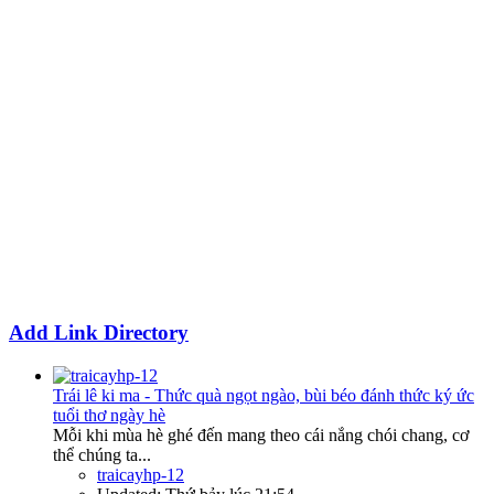
Add Link Directory
Trái lê ki ma - Thức quà ngọt ngào, bùi béo đánh thức ký ức
tuổi thơ ngày hè
Mỗi khi mùa hè ghé đến mang theo cái nắng chói chang, cơ
thể chúng ta...
traicayhp-12