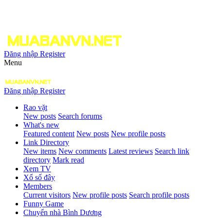
Đăng nhập
Register
Menu
Đăng nhập
Register
Rao vặt
New posts
Search forums
What's new
Featured content
New posts
New profile posts
Link Directory
New items
New comments
Latest reviews
Search link
directory
Mark read
Xem TV
Xổ số đây
Members
Current visitors
New profile posts
Search profile posts
Funny Game
Chuyển nhà Bình Dương