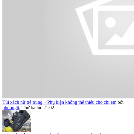
Túi xách nữ trẻ trung – Phụ kiện không thể thiếu cho chị em
bởi
phuongtt
,
Thứ ba lúc 21:02