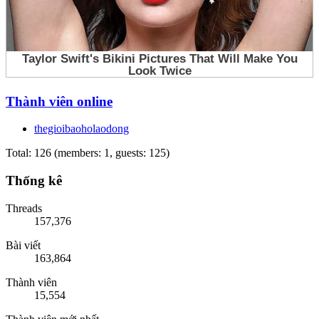
Thành viên online
thegioibaoholaodong
Total: 126 (members: 1, guests: 125)
Thống kê
Threads
157,376
Bài viết
163,864
Thành viên
15,554