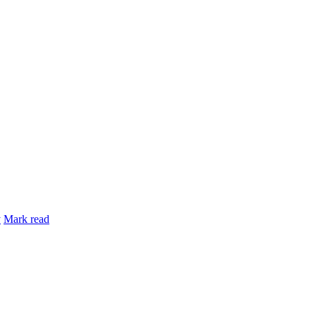
y
Mark read