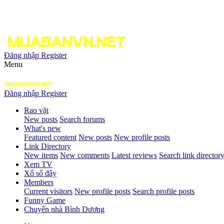
Đăng nhập
Register
Menu
Đăng nhập
Register
Rao vặt
New posts
Search forums
What's new
Featured content
New posts
New profile posts
Link Directory
New items
New comments
Latest reviews
Search link director
Xem TV
Xổ số đây
Members
Current visitors
New profile posts
Search profile posts
Funny Game
Chuyển nhà Bình Dương