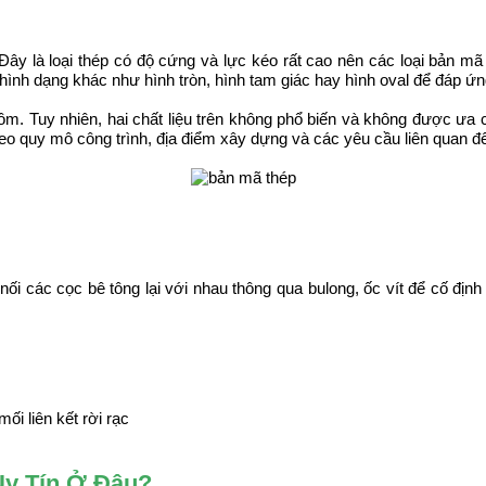
 Đây là loại thép có độ cứng và lực kéo rất cao nên các loại bản mã
nh dạng khác như hình tròn, hình tam giác hay hình oval để đáp ứng 
. Tuy nhiên, hai chất liệu trên không phổ biến và không được ưa c
eo quy mô công trình, địa điểm xây dựng và các yêu cầu liên quan đế
i các cọc bê tông lại với nhau thông qua bulong, ốc vít để cố định 
i liên kết rời rạc​
Uy Tín Ở Đâu?