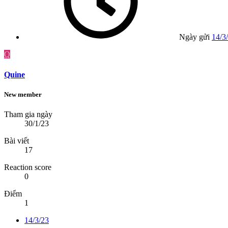
Ngày gửi
14/3
Q
Quine
New member
Tham gia ngày
30/1/23
Bài viết
17
Reaction score
0
Điểm
1
14/3/23