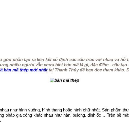
ó góp phần tạo ra liên kết cố định các cấu trúc với nhau và hỗ 
ng nhiều người vẫn chưa biết bản mã là gì, đặc điểm - cấu tạo -
iá bản mã thép mới nhất
tại Thanh Thủy để bạn đọc tham khảo. 
 nhau như hình vuông, hình thang hoặc hình chữ nhật. Sản phẩm t
ơng pháp gia công khác nhau như hàn, bulong, đinh ốc… Trên bề mặ
.