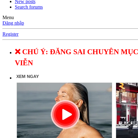
New posts
Search forums
Menu
Đăng nhập
Register
❌ CHÚ Ý: ĐĂNG SAI CHUYÊN MỤC
VIỄN