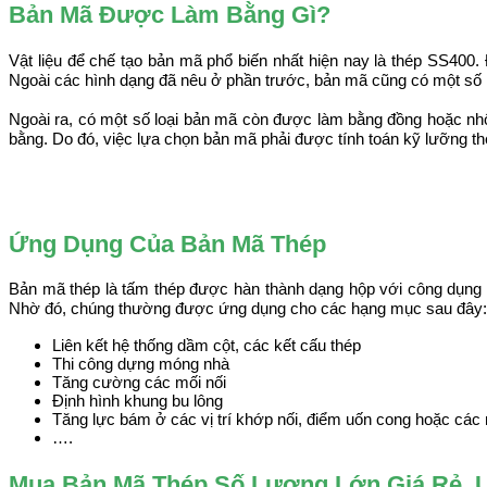
Bản Mã Được Làm Bằng Gì?
Vật liệu để chế tạo bản mã phổ biến nhất hiện nay là thép SS400.
Ngoài các hình dạng đã nêu ở phần trước, bản mã cũng có một số hì
Ngoài ra, có một số loại bản mã còn được làm bằng đồng hoặc nhôm
bằng. Do đó, việc lựa chọn bản mã phải được tính toán kỹ lưỡng th
Ứng Dụng Của Bản Mã Thép
Bản mã thép là tấm thép được hàn thành dạng hộp với công dụng nố
Nhờ đó, chúng thường được ứng dụng cho các hạng mục sau đây:
Liên kết hệ thống dầm cột, các kết cấu thép​
Thi công dựng móng nhà​
Tăng cường các mối nối​
Định hình khung bu lông​
Tăng lực bám ở các vị trí khớp nối, điểm uốn cong hoặc các mố
….​
Mua Bản Mã Thép Số Lượng Lớn Giá Rẻ, 