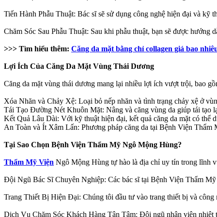
Tiến Hành Phẫu Thuật: Bác sĩ sẽ sử dụng công nghệ hiện đại và kỹ thu
Chăm Sóc Sau Phẫu Thuật: Sau khi phẫu thuật, bạn sẽ được hướng dẫ
>>> Tìm hiểu thêm:
Căng da mặt bằng chỉ collagen giá bao nhiê
Lợi Ích Của Căng Da Mặt Vùng Thái Dương
Căng da mặt vùng thái dương mang lại nhiều lợi ích vượt trội, bao g
Xóa Nhăn và Chảy Xệ: Loại bỏ nếp nhăn và tình trạng chảy xệ ở vùng
Tái Tạo Đường Nét Khuôn Mặt: Nâng và căng vùng da giúp tái tạo lại
Kết Quả Lâu Dài: Với kỹ thuật hiện đại, kết quả căng da mặt có thể duy
An Toàn và Ít Xâm Lấn: Phương pháp căng da tại Bệnh Viện Thẩm Mỹ
Tại Sao Chọn Bệnh Viện Thẩm Mỹ Ngô Mộng Hùng?
Thẩm Mỹ Viện
Ngô Mộng Hùng tự hào là địa chỉ uy tín trong lĩnh 
Đội Ngũ Bác Sĩ Chuyên Nghiệp: Các bác sĩ tại Bệnh Viện Thẩm Mỹ 
Trang Thiết Bị Hiện Đại: Chúng tôi đầu tư vào trang thiết bị và công 
Dịch Vụ Chăm Sóc Khách Hàng Tận Tâm: Đội ngũ nhân viên nhiệt tình,