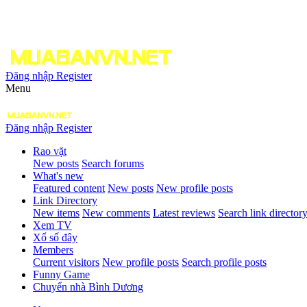
Đăng nhập
Register
Menu
Đăng nhập
Register
Rao vặt
New posts
Search forums
What's new
Featured content
New posts
New profile posts
Link Directory
New items
New comments
Latest reviews
Search link director
Xem TV
Xổ số đây
Members
Current visitors
New profile posts
Search profile posts
Funny Game
Chuyển nhà Bình Dương