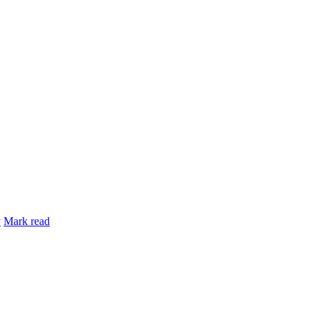
y
Mark read