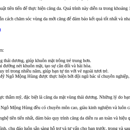
ật tiên tiến để thực hiện căng da. Quá trình này diễn ra trong khoảng 1
n cách chăm sóc vùng da mới căng để đảm bảo kết quả tốt nhất và nh
u
ồm:
 thái dương, giúp khuôn mặt trông trẻ trung hơn.
 đường nét khuôn mặt, tạo sự cân đối và hài hòa.
 trì trong nhiều năm, giúp bạn tự tin với vẻ ngoài tươi trẻ.
 Ngô Mộng Hùng được thực hiện bởi đội ngũ bác sĩ chuyên nghiệp, đ
vực thẩm mỹ, đặc biệt là căng da mặt vùng thái dương. Những lý do bạ
Ngô Mộng Hùng đều có chuyên môn cao, giàu kinh nghiệm và luôn cập
nghệ tiên tiến nhất, đảm bảo quy trình căng da diễn ra an toàn và hiệu 
 chu đáo luôn sẵn sàng hỗ trợ và tư vấn cho bạn trước, trong và sau 