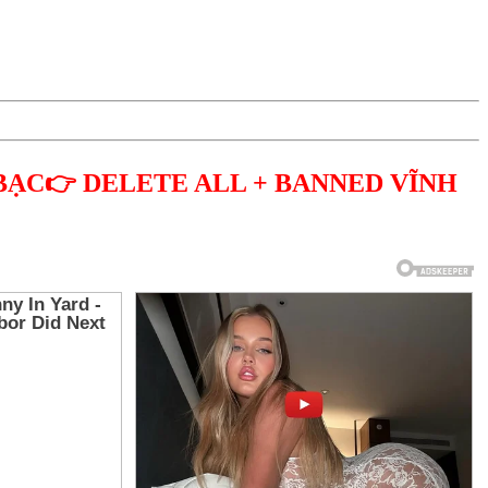
BẠC👉 DELETE ALL + BANNED VĨNH