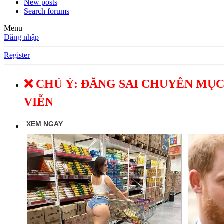
New posts
Search forums
Menu
Đăng nhập
Register
❌ CHÚ Ý: ĐĂNG SAI CHUYÊN MỤC
VIỄN