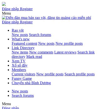
Đăng nhập
Register
Menu
Đăng nhập
Register
Rao vặt
New posts
Search forums
What's new
Featured content
New posts
New profile posts
Link Directory
New items
New comments
Latest reviews
Search link
directory
Mark read
Xem TV
Xổ số đây
Members
Current visitors
New profile posts
Search profile posts
Funny Game
Chuyển nhà Bình Dương
New posts
Search forums
Menu
Đăng nhập