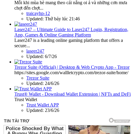
Mỗi khi mùa hè mang theo cái nắng oi ả và những cơn mưa
chợt đến chợt...
traicayhp-12
Updated:
Thứ bảy lúc 21:46
Laser247 – Ultimate Guide to Laser247 Login, Registration,
App, Games & Online Gaming Platform
Laser247 is a leading online gaming platform that offers a
secure...
laseer247
Updated:
6/7/26
Trezor Suite (Official) | Desktop & Web Crypto App - Trezor
https://sites.google.com/wallletcrypto.com/trezor-suite/home/
Trezor Suite
Updated:
24/6/26
Trust® Wallet - Download Wallet Extension | NFTs and DeFi
Trust Wallet
Trust Wallet APP
Updated:
23/6/26