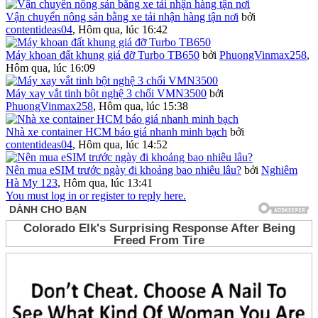
Vận chuyển nông sản bằng xe tải nhận hàng tận nơi
bởi
contentideas04
,
Hôm qua, lúc 16:42
Máy khoan đất khung giá đỡ Turbo TB650
bởi
PhuongVinmax258
,
Hôm qua, lúc 16:09
Máy xay vắt tinh bột nghệ 3 chổi VMN3500
bởi
PhuongVinmax258
,
Hôm qua, lúc 15:38
Nhà xe container HCM báo giá nhanh minh bạch
bởi
contentideas04
,
Hôm qua, lúc 14:52
Nên mua eSIM trước ngày đi khoảng bao nhiêu lâu?
bởi
Nghiêm
Hà My 123
,
Hôm qua, lúc 13:41
You must log in or register to reply here.