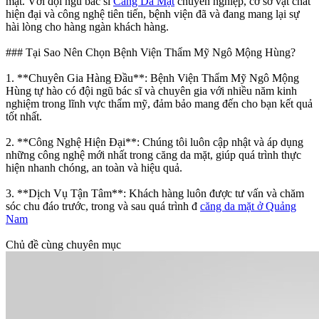
mặt. Với đội ngũ bác sĩ
Căng Da Mặt
chuyên nghiệp, cơ sở vật chất
hiện đại và công nghệ tiên tiến, bệnh viện đã và đang mang lại sự
hài lòng cho hàng ngàn khách hàng.
### Tại Sao Nên Chọn Bệnh Viện Thẩm Mỹ Ngô Mộng Hùng?
1. **Chuyên Gia Hàng Đầu**: Bệnh Viện Thẩm Mỹ Ngô Mộng
Hùng tự hào có đội ngũ bác sĩ và chuyên gia với nhiều năm kinh
nghiệm trong lĩnh vực thẩm mỹ, đảm bảo mang đến cho bạn kết quả
tốt nhất.
2. **Công Nghệ Hiện Đại**: Chúng tôi luôn cập nhật và áp dụng
những công nghệ mới nhất trong căng da mặt, giúp quá trình thực
hiện nhanh chóng, an toàn và hiệu quả.
3. **Dịch Vụ Tận Tâm**: Khách hàng luôn được tư vấn và chăm
sóc chu đáo trước, trong và sau quá trình đ
căng da mặt ở Quảng
Nam
Chủ đề cùng chuyên mục