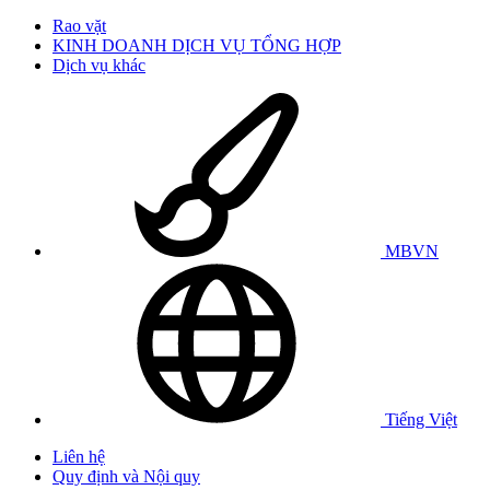
Rao vặt
KINH DOANH DỊCH VỤ TỔNG HỢP
Dịch vụ khác
MBVN
Tiếng Việt
Liên hệ
Quy định và Nội quy