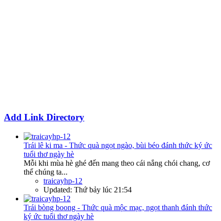
Add Link Directory
Trái lê ki ma - Thức quà ngọt ngào, bùi béo đánh thức ký ức
tuổi thơ ngày hè
Mỗi khi mùa hè ghé đến mang theo cái nắng chói chang, cơ
thể chúng ta...
traicayhp-12
Updated:
Thứ bảy lúc 21:54
Trái bòng boong - Thức quà mộc mạc, ngọt thanh đánh thức
ký ức tuổi thơ ngày hè