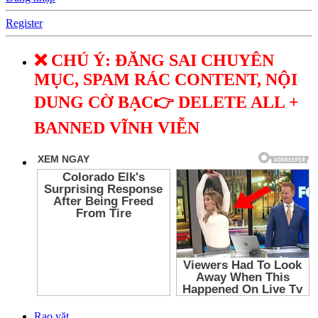
Register
❌ CHÚ Ý: ĐĂNG SAI CHUYÊN
MỤC, SPAM RÁC CONTENT, NỘI
DUNG CỜ BẠC👉 DELETE ALL +
BANNED VĨNH VIỄN
Rao vặt