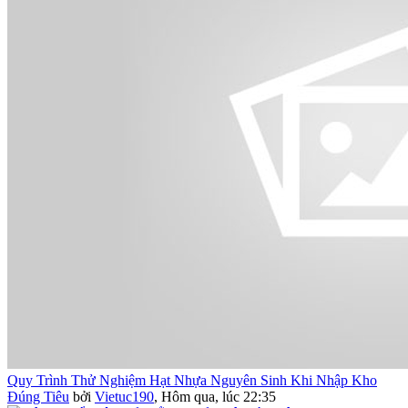
Quy Trình Thử Nghiệm Hạt Nhựa Nguyên Sinh Khi Nhập Kho
Đúng Tiêu
bởi
Vietuc190
,
Hôm qua, lúc 22:35