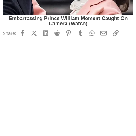
Facebook
X (Twitter)
LinkedIn
Reddit
Pinterest
Tumblr
WhatsApp
Email
Link
Share: