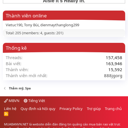
Thành viên online
Vietuc190
Tony Bùi
dienmaythanglong299
Total: 205 (members: 4, guests: 201)
Thống kê
Threads
157,458
Bài viết
163,946
Thành viên
15,592
Thành viên mới nhất
888jgorg
Thẫm mỹ, Spa
MBVN
Tiếng Việt
Liên hệ
Quy định và Nội quy
Privacy Policy
Trợ giúp
Trang chủ
R
S
S
MUABANVN.NET là website diễn đàn đăng tin quảng cáo
mua bán rao vặt
trực