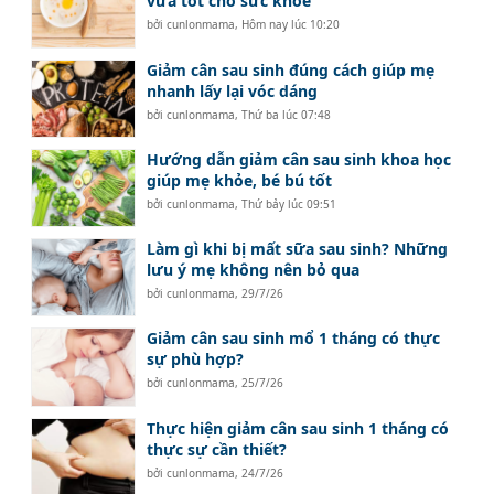
vừa tốt cho sức khỏe
bởi
cunlonmama
,
Hôm nay lúc 10:20
Giảm cân sau sinh đúng cách giúp mẹ
nhanh lấy lại vóc dáng
bởi
cunlonmama
,
Thứ ba lúc 07:48
Hướng dẫn giảm cân sau sinh khoa học
giúp mẹ khỏe, bé bú tốt
bởi
cunlonmama
,
Thứ bảy lúc 09:51
Làm gì khi bị mất sữa sau sinh? Những
lưu ý mẹ không nên bỏ qua
bởi
cunlonmama
,
29/7/26
Giảm cân sau sinh mổ 1 tháng có thực
sự phù hợp?
bởi
cunlonmama
,
25/7/26
Thực hiện giảm cân sau sinh 1 tháng có
thực sự cần thiết?
bởi
cunlonmama
,
24/7/26