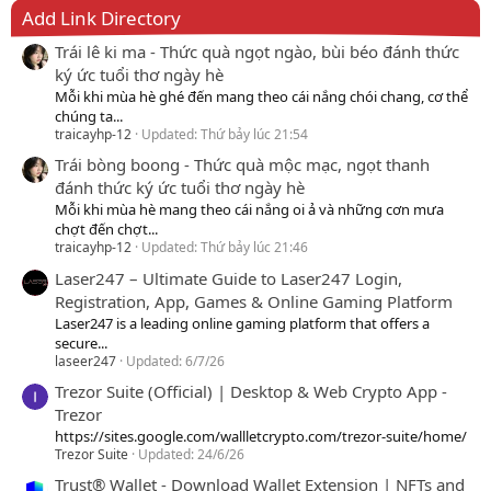
Add Link Directory
Trái lê ki ma - Thức quà ngọt ngào, bùi béo đánh thức
ký ức tuổi thơ ngày hè
Mỗi khi mùa hè ghé đến mang theo cái nắng chói chang, cơ thể
chúng ta...
traicayhp-12
Updated:
Thứ bảy lúc 21:54
Trái bòng boong - Thức quà mộc mạc, ngọt thanh
đánh thức ký ức tuổi thơ ngày hè
Mỗi khi mùa hè mang theo cái nắng oi ả và những cơn mưa
chợt đến chợt...
traicayhp-12
Updated:
Thứ bảy lúc 21:46
Laser247 – Ultimate Guide to Laser247 Login,
Registration, App, Games & Online Gaming Platform
Laser247 is a leading online gaming platform that offers a
secure...
laseer247
Updated:
6/7/26
Trezor Suite (Official) | Desktop & Web Crypto App -
Trezor
https://sites.google.com/wallletcrypto.com/trezor-suite/home/
Trezor Suite
Updated:
24/6/26
Trust® Wallet - Download Wallet Extension | NFTs and