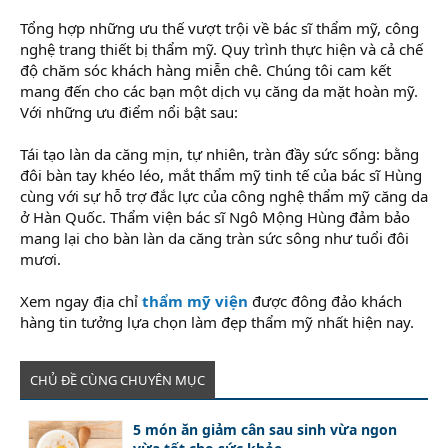
Tổng hợp những ưu thế vượt trội về bác sĩ thẩm mỹ, công
nghệ trang thiết bị thẩm mỹ. Quy trình thực hiện và cả chế
độ chăm sóc khách hàng miễn chê. Chúng tôi cam kết
mang đến cho các bạn một dịch vụ căng da mặt hoàn mỹ.
Với những ưu điểm nổi bật sau:
Tái tạo làn da căng mịn, tự nhiên, tràn đầy sức sống: bằng
đôi bàn tay khéo léo, mắt thẩm mỹ tinh tế của bác sĩ Hùng
cùng với sự hỗ trợ đắc lực của công nghệ thẩm mỹ căng da
ở Hàn Quốc. Thẩm viện bác sĩ Ngô Mộng Hùng đảm bảo
mang lại cho bàn làn da căng tràn sức sông như tuổi đôi
mươi.
Xem ngay địa chỉ
thẩm mỹ viện
được đông đảo khách
hàng tin tưởng lựa chọn làm đẹp thẩm mỹ nhất hiện nay.
CHỦ ĐỀ CÙNG CHUYÊN MỤC
5 món ăn giảm cân sau sinh vừa ngon