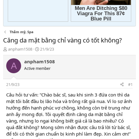
Thẫm mỹ, Spa
Căng da mặt bằng chỉ vàng có tốt không?
T
N
anpham1508
21/9/23
h
g
r
à
anpham1508
A
e
y
Active member
a
g
d
ử
s
i
21/9/23
#1
t
a
Câu hỏi tư vấn: “Chào bác sĩ, sau khi sinh 3 đứa con thì da
r
mặt tôi bắt đầu bị lão hóa và trông rất già nua. Vì lo sợ ảnh
t
hưởng đến hạnh phúc vợ chồng, không còn trẻ trung như
e
anh ấy mong đợi. Tôi quyết định căng da mặt bằng chỉ
r
vàng, nhưng lo ngại không biết giá cả là bao nhiêu? Có
quá đắt không? Mong sớm nhận được câu trả lời từ bác sĩ,
để tôi có thời gian chuẩn bị kinh phí làm đẹp. Xin cảm ơn!”