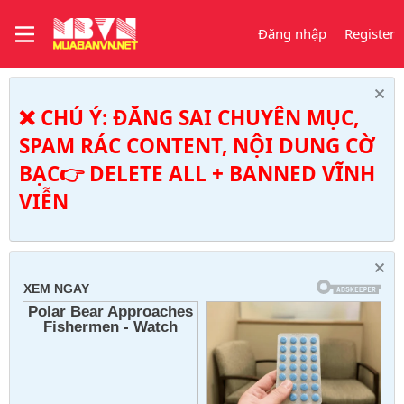
Đăng nhập
Register
❌ CHÚ Ý: ĐĂNG SAI CHUYÊN MỤC,
SPAM RÁC CONTENT, NỘI DUNG CỜ
BẠC👉 DELETE ALL + BANNED VĨNH
VIỄN