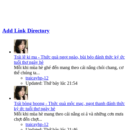
Add Link Directory
Trái lê ki ma - Thức quà ngọt ngào, bùi béo đánh thức ký ức
tuổi thơ ngày hè
Mỗi khi mùa hè ghé đến mang theo cái nắng chói chang, cơ
thể chúng ta...
traicayhp-12
Updated:
Thứ bảy lúc 21:54
Trái bòng boong - Thức quà mộc mạc, ngọt thanh đánh thức
ký ức tuổi thơ ngày hè
Mỗi khi mùa hè mang theo cái nắng oi ả và những cơn mưa
chợt đến chợt...
traicayhp-12
Updated:
Thứ bảy lúc 21:46