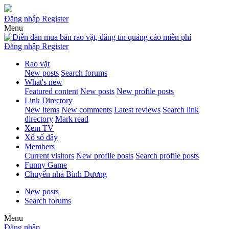
Đăng nhập
Register
Menu
Đăng nhập
Register
Rao vặt
New posts
Search forums
What's new
Featured content
New posts
New profile posts
Link Directory
New items
New comments
Latest reviews
Search link
directory
Mark read
Xem TV
Xổ số đây
Members
Current visitors
New profile posts
Search profile posts
Funny Game
Chuyển nhà Bình Dương
New posts
Search forums
Menu
Đăng nhập