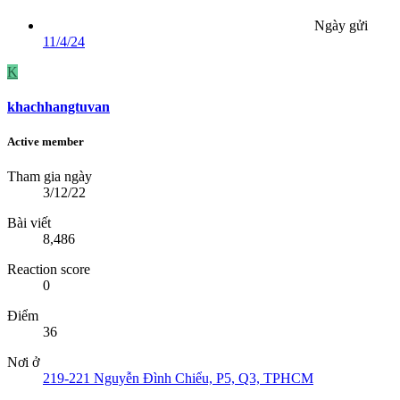
Ngày gửi
11/4/24
K
khachhangtuvan
Active member
Tham gia ngày
3/12/22
Bài viết
8,486
Reaction score
0
Điểm
36
Nơi ở
219-221 Nguyễn Đình Chiểu, P5, Q3, TPHCM