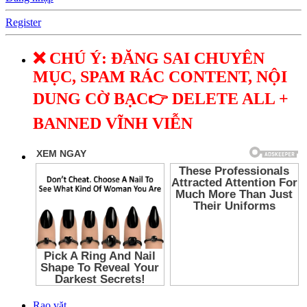
Register
❌ CHÚ Ý: ĐĂNG SAI CHUYÊN
MỤC, SPAM RÁC CONTENT, NỘI
DUNG CỜ BẠC👉 DELETE ALL +
BANNED VĨNH VIỄN
Rao vặt