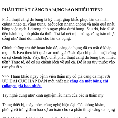
PHẪU THUẬT CĂNG DA bỤNG bAO NHIÊU TIỀN?
Phẫu thuật căng da bụng là kỹ thuật giúp khắc phục làn da nhăn,
chùng nhão tại vùng bụng. Một cách nhanh chóng và hiệu quả nhất.
bằng việc rạch 1 đường nhỏ ngay phía dưới bụng. Sau đó, bác sĩ sẽ
tiến hành loại bỏ phần da thừa. Trả lại nét mịn màng, căng tràn nhựa
sống như thuở đôi mươi cho làn da bụng.
Chính những ưu thế hoàn hảo đó, căng da bụng đã có mặt ở khắp
mọi nơi. Kéo theo kết quả các mức giá ở các địa chỉ phẫu thuật cũng
có sự chênh lệch. Vậy, thực chất phẫu thuật căng da bụng bao nhiêu
tiền? Thực tế, để có sự chênh lệch về giá cả. Đó là sự tùy thuộc vào
các yếu tố sau:
>>> Tham khảo ngay bệnh viện thẩm mỹ có giá căng da mặt với
ƯU ĐÃI CỰC HẤP DẪN mới nhất tại:
căng da mặt bằng chỉ
collagen giá bao nhiêu
Tay nghề cũng như kinh nghiệm lâu năm của bác sĩ thẩm mỹ
Trang thiết bị, máy móc, công nghệ hiện đại. Có phòng khám,
phòng vô trùng đảm bảo sự an toàn cho ca phẫu thuật căng da bụng