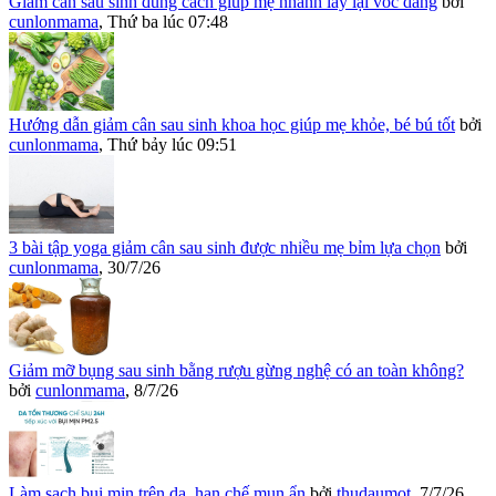
Giảm cân sau sinh đúng cách giúp mẹ nhanh lấy lại vóc dáng
bởi
cunlonmama
,
Thứ ba lúc 07:48
Hướng dẫn giảm cân sau sinh khoa học giúp mẹ khỏe, bé bú tốt
bởi
cunlonmama
,
Thứ bảy lúc 09:51
3 bài tập yoga giảm cân sau sinh được nhiều mẹ bỉm lựa chọn
bởi
cunlonmama
,
30/7/26
Giảm mỡ bụng sau sinh bằng rượu gừng nghệ có an toàn không?
bởi
cunlonmama
,
8/7/26
Làm sạch bụi mịn trên da, hạn chế mụn ẩn
bởi
thudaumot
,
7/7/26