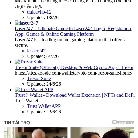
Mỗi khi mùa hè mang theo cái nắng oi ả và những cơn mưa
chợt đến chợt...
traicayhp-12
Updated:
1/8/26
Laser247 – Ultimate Guide to Laser247 Login, Registration,
App, Games & Online Gaming Platform
Laser247 is a leading online gaming platform that offers a
secure...
laseer247
Updated:
6/7/26
Trezor Suite (Official) | Desktop & Web Crypto App - Trezor
https://sites.google.com/wallletcrypto.com/trezor-suite/home/
Trezor Suite
Updated:
24/6/26
Trust® Wallet - Download Wallet Extension | NFTs and DeFi
Trust Wallet
Trust Wallet APP
Updated:
23/6/26