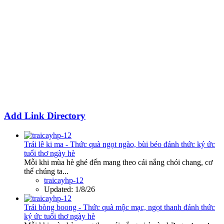
Add Link Directory
Trái lê ki ma - Thức quà ngọt ngào, bùi béo đánh thức ký ức
tuổi thơ ngày hè
Mỗi khi mùa hè ghé đến mang theo cái nắng chói chang, cơ
thể chúng ta...
traicayhp-12
Updated:
1/8/26
Trái bòng boong - Thức quà mộc mạc, ngọt thanh đánh thức
ký ức tuổi thơ ngày hè