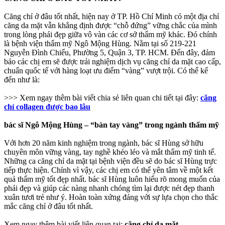
Căng chỉ ở đâu tốt nhất, hiện nay ở TP. Hồ Chí Minh có một địa chỉ
căng da mặt vẫn khẳng định được “chỗ đứng” vững chắc của mình
trong lòng phái đẹp giữa vô vàn các cơ sở thẩm mỹ khác. Đó chính
là bệnh viện thẩm mỹ Ngô Mộng Hùng. Nằm tại số 219-221
Nguyễn Đình Chiểu, Phường 5, Quận 3, TP. HCM. Đến đây, đảm
bảo các chị em sẽ được trải nghiệm dịch vụ căng chỉ da mặt cao cấp,
chuẩn quốc tế với hàng loạt ưu điểm “vàng” vượt trội. Có thể kể
đến như là:
>>> Xem ngay thêm bài viết chia sẻ liên quan chi tiết tại đây:
căng
chỉ collagen được bao lâu
bác sĩ Ngô Mộng Hùng – “bàn tay vàng” trong ngành thẩm mỹ
Với hơn 20 năm kinh nghiệm trong ngành, bác sĩ Hùng sở hữu
chuyên môn vững vàng, tay nghề khéo léo và mắt thẩm mỹ tinh tế.
Những ca căng chỉ da mặt tại bệnh viện đều sẽ do bác sĩ Hùng trực
tiếp thực hiện. Chính vì vậy, các chị em có thể yên tâm về một kết
quả thẩm mỹ tốt đẹp nhất. bác sĩ Hùng luôn hiểu rõ mong muốn của
phái đẹp và giúp các nàng nhanh chóng tìm lại được nét đẹp thanh
xuân tươi trẻ như ý. Hoàn toàn xứng đáng với sự lựa chọn cho thắc
mắc căng chỉ ở đâu tốt nhất.
Xem ngay thêm bài viết liên quan tại:
căng chỉ da mặt