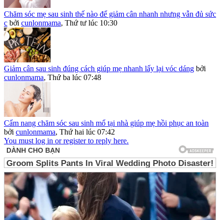
Chăm sóc mẹ sau sinh thế nào để giảm cân nhanh nhưng vẫn đủ sức
c
bởi
cunlonmama
,
Thứ tư lúc 10:30
Giảm cân sau sinh đúng cách giúp mẹ nhanh lấy lại vóc dáng
bởi
cunlonmama
,
Thứ ba lúc 07:48
Cẩm nang chăm sóc sau sinh mổ tại nhà giúp mẹ hồi phục an toàn
bởi
cunlonmama
,
Thứ hai lúc 07:42
You must log in or register to reply here.