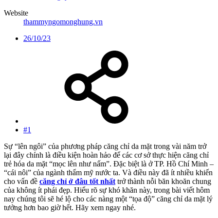
Website
thammyngomonghung.vn
26/10/23
#1
Sự “lên ngôi” của phương pháp căng chỉ da mặt trong vài năm trở
lại đây chính là điều kiện hoàn hảo để các cơ sở thực hiện căng chỉ
trẻ hóa da mặt “mọc lên như nấm”. Đặc biệt là ở TP. Hồ Chí Minh –
“cái nôi” của ngành thẩm mỹ nước ta. Và điều này đã ít nhiều khiến
cho vấn đề
căng chỉ ở đâu tốt nhất
trở thành nỗi băn khoăn chung
của không ít phái đẹp. Hiểu rõ sự khó khăn này, trong bài viết hôm
nay chúng tôi sẽ hé lộ cho các nàng một “tọa độ” căng chỉ da mặt lý
tưởng hơn bao giờ hết. Hãy xem ngay nhé.