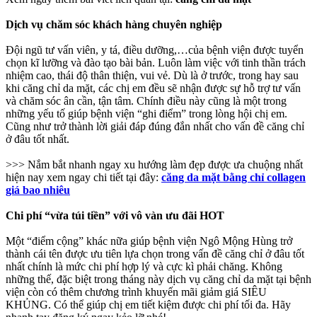
Dịch vụ chăm sóc khách hàng chuyên nghiệp
Đội ngũ tư vấn viên, y tá, điều dưỡng,…của bệnh viện được tuyển
chọn kĩ lưỡng và đào tạo bài bản. Luôn làm việc với tinh thần trách
nhiệm cao, thái độ thân thiện, vui vẻ. Dù là ở trước, trong hay sau
khi căng chỉ da mặt, các chị em đều sẽ nhận được sự hỗ trợ tư vấn
và chăm sóc ân cần, tận tâm. Chính điều này cũng là một trong
những yếu tố giúp bệnh viện “ghi điểm” trong lòng hội chị em.
Cũng như trở thành lời giải đáp đúng đắn nhất cho vấn đề căng chỉ
ở đâu tốt nhất.
>>> Nắm bắt nhanh ngay xu hướng làm đẹp được ưa chuộng nhất
hiện nay xem ngay chi tiết tại đây:
căng da mặt bằng chỉ collagen
giá bao nhiêu
Chi phí “vừa túi tiền” với vô vàn ưu đãi HOT
Một “điểm cộng” khác nữa giúp bệnh viện Ngô Mộng Hùng trở
thành cái tên được ưu tiên lựa chọn trong vấn đề căng chỉ ở đâu tốt
nhất chính là mức chi phí hợp lý và cực kì phải chăng. Không
những thế, đặc biệt trong tháng này dịch vụ căng chỉ da mặt tại bệnh
viện còn có thêm chương trình khuyến mãi giảm giá SIÊU
KHỦNG. Có thể giúp chị em tiết kiệm được chi phí tối đa. Hãy