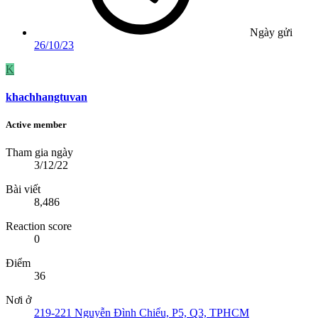
Ngày gửi
26/10/23
K
khachhangtuvan
Active member
Tham gia ngày
3/12/22
Bài viết
8,486
Reaction score
0
Điểm
36
Nơi ở
219-221 Nguyễn Đình Chiểu, P5, Q3, TPHCM