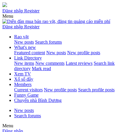
Đăng nhập
Register
Menu
Đăng nhập
Register
Rao vặt
New posts
Search forums
What's new
Featured content
New posts
New profile posts
Link Directory
New items
New comments
Latest reviews
Search link
directory
Mark read
Xem TV
Xổ số đây
Members
Current visitors
New profile posts
Search profile posts
Funny Game
Chuyển nhà Bình Dương
New posts
Search forums
Menu
Đăng nhập