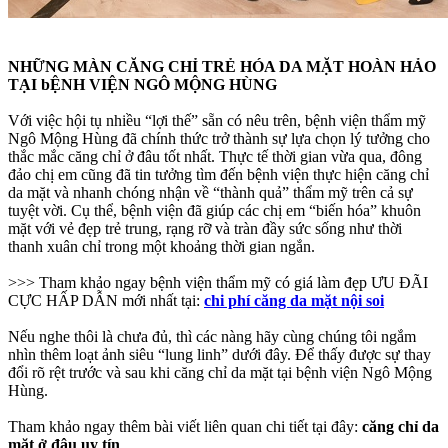
NHỮNG MÀN CĂNG CHỈ TRẺ HÓA DA MẶT HOÀN HẢO
TẠI bỆNH VIỆN NGÔ MỘNG HÙNG
Với việc hội tụ nhiều “lợi thế” sẵn có nêu trên, bệnh viện thẩm mỹ
Ngô Mộng Hùng đã chính thức trở thành sự lựa chọn lý tưởng cho
thắc mắc căng chỉ ở đâu tốt nhất. Thực tế thời gian vừa qua, đông
đảo chị em cũng đã tin tưởng tìm đến bệnh viện thực hiện căng chỉ
da mặt và nhanh chóng nhận về “thành quả” thẩm mỹ trên cả sự
tuyệt vời. Cụ thể, bệnh viện đã giúp các chị em “biến hóa” khuôn
mặt với vẻ đẹp trẻ trung, rạng rỡ và tràn đầy sức sống như thời
thanh xuân chỉ trong một khoảng thời gian ngắn.
>>> Tham khảo ngay bệnh viện thẩm mỹ có giá làm đẹp ƯU ĐÃI
CỰC HẤP DẪN mới nhất tại:
chi phí căng da mặt nội soi
Nếu nghe thôi là chưa đủ, thì các nàng hãy cùng chúng tôi ngắm
nhìn thêm loạt ảnh siêu “lung linh” dưới đây. Để thấy được sự thay
đổi rõ rệt trước và sau khi căng chỉ da mặt tại bệnh viện Ngô Mộng
Hùng.
Tham khảo ngay thêm bài viết liên quan chi tiết tại đây:
căng chỉ da
mặt ở đâu uy tín