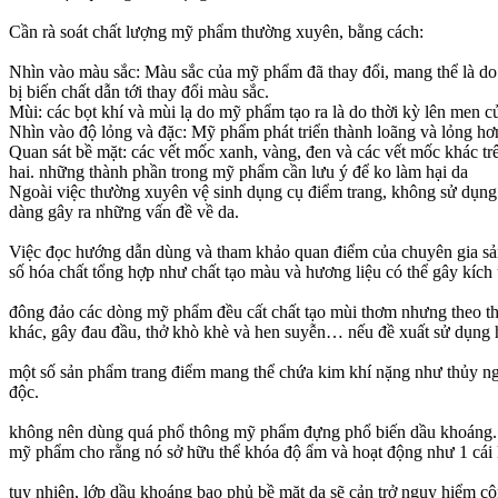
Cần rà soát chất lượng mỹ phẩm thường xuyên, bằng cách:
Nhìn vào màu sắc: Màu sắc của mỹ phẩm đã thay đổi, mang thể là do 
bị biến chất dẫn tới thay đổi màu sắc.
Mùi: các bọt khí và mùi lạ do mỹ phẩm tạo ra là do thời kỳ lên men c
Nhìn vào độ lỏng và đặc: Mỹ phẩm phát triển thành loãng và lỏng hơn
Quan sát bề mặt: các vết mốc xanh, vàng, đen và các vết mốc khá
hai. những thành phần trong mỹ phẩm cần lưu ý để ko làm hại da
Ngoài việc thường xuyên vệ sinh dụng cụ điểm trang, không sử dụn
dàng gây ra những vấn đề về da.
Việc đọc hướng dẫn dùng và tham khảo quan điểm của chuyên gia sả
số hóa chất tổng hợp như chất tạo màu và hương liệu có thể gây kích
đông đảo các dòng mỹ phẩm đều cất chất tạo mùi thơm nhưng theo thô
khác, gây đau đầu, thở khò khè và hen suyễn… nếu đề xuất sử dụng h
một số sản phẩm trang điểm mang thể chứa kim khí nặng như thủy ngâ
độc.
không nên dùng quá phổ thông mỹ phẩm đựng phổ biến dầu khoáng. 
mỹ phẩm cho rằng nó sở hữu thể khóa độ ẩm và hoạt động như 1 cá
tuy nhiên, lớp dầu khoáng bao phủ bề mặt da sẽ cản trở nguy hiểm côn