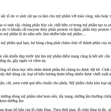
sắc tố do vi sinh vật tạo ra làm cho mỹ phẩm với màu vàng, nâu hoặc
ủa vi sinh vật, chúng phân hủy các chất hữu cơ trong mỹ phẩm tạo ra axi
 do vi khuẩn cất enzyme thủy phân protein và lipid, phân hủy protein
c trên mỹ phẩm là do nấm mốc làm nhiễm bẩn mỹ phẩm…
g mỹ phẩm quá hạn, hư hỏng cũng phải chăm chút về thành phần của mỹ
n vấn khiến đẹp trước khi tìm mỹ phẩm điểm trang cũng là hết sức cầ
 ứng da, gây ngứa và viêm da.
ng số khoa học trên nhãn thành phần thì chúng ko được liệt kê. Chất
ãy thử dùng các loại sở hữu hương thơm bỗng nhiên được chiết xuất tr
n, chì, asen vượt quá tiêu chuẩn cho phép. Mỹ phẩm chứa kim loại nặng
những dòng mỹ phẩm như kem nền, tẩy trang, dưỡng ẩm thường chứa d
i kem dưỡng ẩm.
g đoạn hô hấp của lỗ chân lông. Theo thời gian, lỗ chân lông bị tắc, sẽ