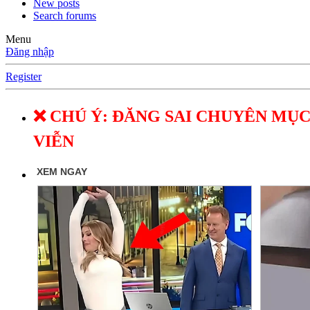
New posts
Search forums
Menu
Đăng nhập
Register
❌ CHÚ Ý: ĐĂNG SAI CHUYÊN MỤC
VIỄN