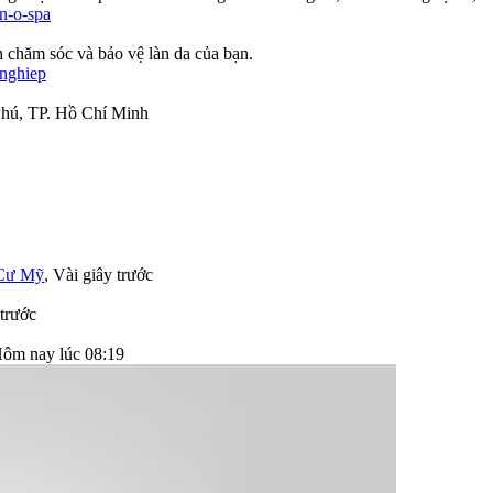
n-o-spa
h chăm sóc và bảo vệ làn da của bạn.
-nghiep
hú, TP. Hồ Chí Minh
Cư Mỹ
,
Vài giây trước
 trước
ôm nay lúc 08:19