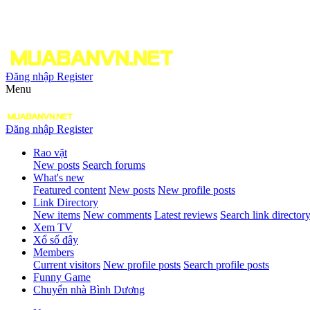
Đăng nhập
Register
Menu
Đăng nhập
Register
Rao vặt
New posts
Search forums
What's new
Featured content
New posts
New profile posts
Link Directory
New items
New comments
Latest reviews
Search link director
Xem TV
Xổ số đây
Members
Current visitors
New profile posts
Search profile posts
Funny Game
Chuyển nhà Bình Dương