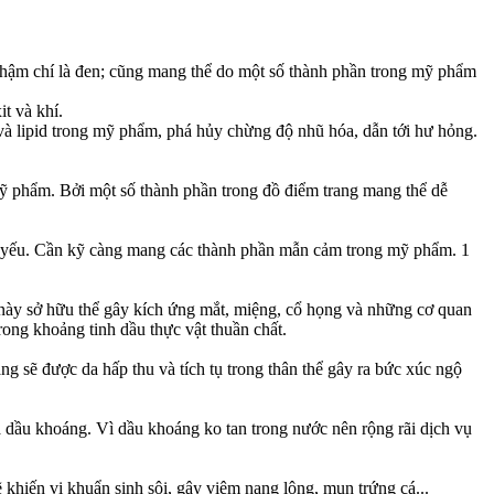
 thậm chí là đen; cũng mang thể do một số thành phần trong mỹ phẩm
t và khí.
 và lipid trong mỹ phẩm, phá hủy chừng độ nhũ hóa, dẫn tới hư hỏng.
 phẩm. Bởi một số thành phần trong đồ điểm trang mang thể dễ
n yếu. Cần kỹ càng mang các thành phần mẫn cảm trong mỹ phẩm. 1
 này sở hữu thể gây kích ứng mắt, miệng, cổ họng và những cơ quan
ong khoảng tinh dầu thực vật thuần chất.
 sẽ được da hấp thu và tích tụ trong thân thể gây ra bức xúc ngộ
ầu khoáng. Vì dầu khoáng ko tan trong nước nên rộng rãi dịch vụ
 khiến vi khuẩn sinh sôi, gây viêm nang lông, mụn trứng cá...