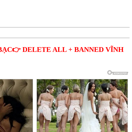
BẠC👉 DELETE ALL + BANNED VĨNH