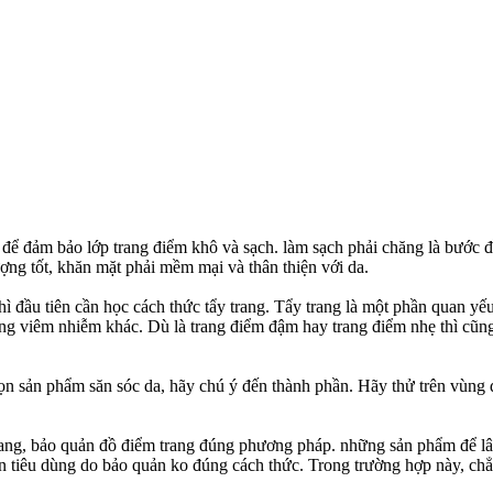
 để đảm bảo lớp trang điểm khô và sạch. làm sạch phải chăng là bước đầu
ợng tốt, khăn mặt phải mềm mại và thân thiện với da.
 đầu tiên cần học cách thức tẩy trang. Tẩy trang là một phần quan yếu t
ng viêm nhiễm khác. Dù là trang điểm đậm hay trang điểm nhẹ thì cũng
họn sản phẩm săn sóc da, hãy chú ý đến thành phần. Hãy thử trên vùng d
 trang, bảo quản đồ điểm trang đúng phương pháp. những sản phẩm để l
iêu dùng do bảo quản ko đúng cách thức. Trong trường hợp này, chẳng 