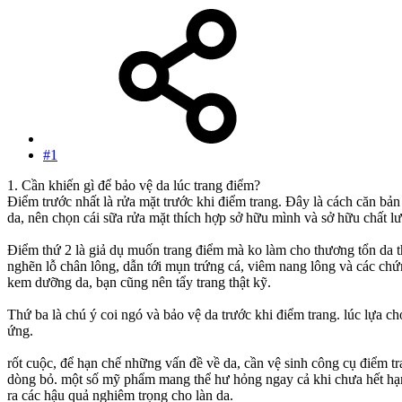
#1
1. Cần khiến gì để bảo vệ da lúc trang điểm?
Điểm trước nhất là rửa mặt trước khi điểm trang. Đây là cách căn bản
da, nên chọn cái sữa rửa mặt thích hợp sở hữu mình và sở hữu chất lư
Điểm thứ 2 là giả dụ muốn trang điểm mà ko làm cho thương tổn da thì
nghẽn lỗ chân lông, dẫn tới mụn trứng cá, viêm nang lông và các chứ
kem dưỡng da, bạn cũng nên tẩy trang thật kỹ.
Thứ ba là chú ý coi ngó và bảo vệ da trước khi điểm trang. lúc lựa c
ứng.
rốt cuộc, để hạn chế những vấn đề về da, cần vệ sinh công cụ điểm
dòng bỏ. một số mỹ phẩm mang thể hư hỏng ngay cả khi chưa hết hạn t
ra các hậu quả nghiêm trọng cho làn da.