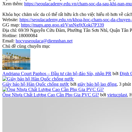
Xem thêm:
https://seoulacademy.edu.vn/cham-soc-da-sau-khi-nan-mu
Khóa học chăm sóc da có thể rất hữu ích cho việc hiểu rõ hơn về các
Website:
https://seoulacademy.edu.vn/khoa-hoc-cham-soc-da-chuyen
GG map:
https://maps.app.goo.gl/VsnNgfjtXoki7P339
Địa chỉ: 69/39 Nguyễn Cửu Đàm, Phường Tân Sơn Nhì, Quận Tân P
Hotline: 18000084
Email:
hocvuseoulaca@diemnhan.net
Chủ đề cùng chuyên mục
Andriana Court Paphos – Đầu tư căn hộ đảo Síp, nhận PR
bởi
Định 
Giày bảo hộ Hàn Quốc chống nước
bởi
giày bảo hộ lao động
,
3 phút
Ống Nhựa Chất Lượng Cao Cần Phụ Gia PVC Gì?
bởi
vietucplast
,
H